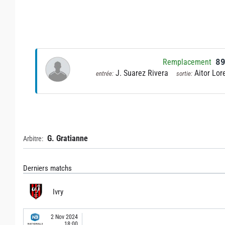
Remplacement
8
J. Suarez Rivera
Aitor Lor
entrée:
sortie:
G. Gratianne
Arbitre:
Derniers matchs
Ivry
2 Nov 2024
18:00