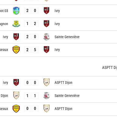
2
0
oot 03
Ivry
1
2
ugnon
Ivry
2
0
Ivry
Sainte Geneviève
2
5
seaux
Ivry
ASPTT Di
0
0
Ivry
ASPTT Dijon
1
1
Dijon
Sainte Geneviève
0
0
seaux
ASPTT Dijon