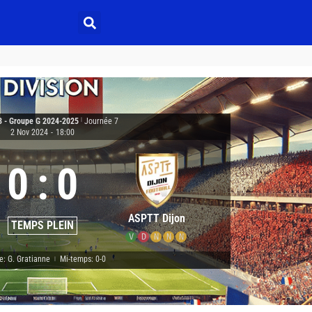
3 - Groupe G 2024-2025
|
Journée 7
2 Nov 2024
-
18:00
0
:
0
ASPTT Dijon
TEMPS PLEIN
V
D
N
N
N
e: G. Gratianne
Mi-temps: 0-0
|