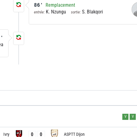
86'
Remplacement
K. Nzungu
S. Blakqori
entrée:
sortie:
9'
ea
V
V
0
0
Ivry
ASPTT Dijon