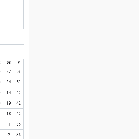
E
DB
P
0
27
58
0
34
53
6
14
43
0
19
42
1
13
42
3
-1
35
9
-2
35