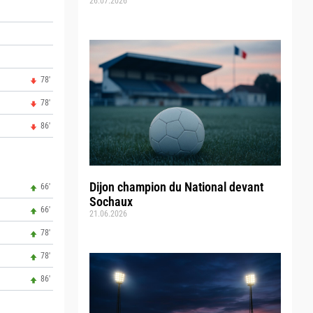
26.07.2026
78'
78'
86'
Dijon champion du National devant
66'
Sochaux
66'
21.06.2026
78'
78'
86'