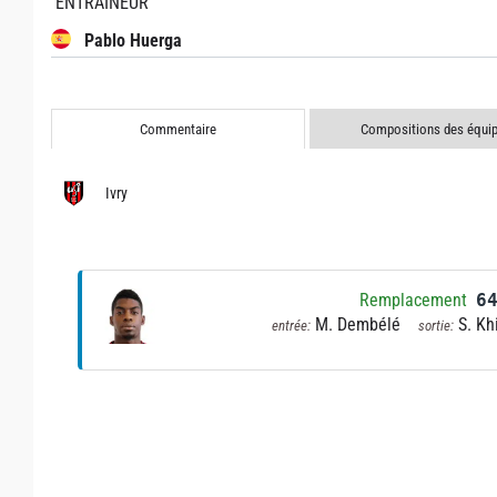
ENTRAÎNEUR
Pablo Huerga
Commentaire
Compositions des équi
Ivry
Remplacement
6
M. Dembélé
S. Khi
entrée:
sortie: