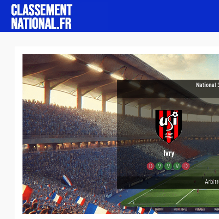
National 
Ivry
D
V
V
V
D
Arbitr