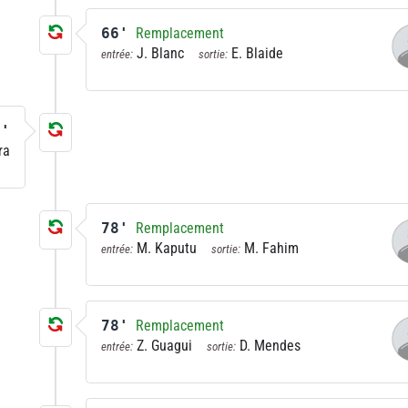
66'
Remplacement
J. Blanc
E. Blaide
entrée:
sortie:
1'
ra
78'
Remplacement
M. Kaputu
M. Fahim
entrée:
sortie:
78'
Remplacement
Z. Guagui
D. Mendes
entrée:
sortie: