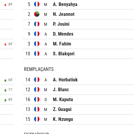
5
A. Benyahya
M
89'
2
N. Jeannot
M
7
P. Jouini
M
9
D. Mendes
A
3
M. Fahim
A
64'
10
S. Blakqori
A
REMPLAÇANTS
14
A. Horbatiuk
A
64'
12
J. Blanc
M
71'
16
M. Kaputu
D
89'
13
Z. Guagui
M
15
K. Nzungu
M