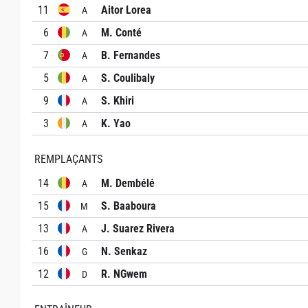
11
Aitor Lorea
A
6
M. Conté
A
7
B. Fernandes
A
5
S. Coulibaly
A
9
S. Khiri
A
3
K. Yao
A
REMPLAÇANTS
14
M. Dembélé
A
15
S. Baaboura
M
13
J. Suarez Rivera
A
16
N. Senkaz
G
12
R. NGwem
D