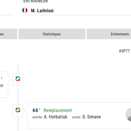
ENTRAÎNEUR
M. Larhrissi
pes
Statistiques
Événements
ASPTT 
4'
ri
66'
Remplacement
A. Horbatiuk
D. Simane
entrée:
sortie: