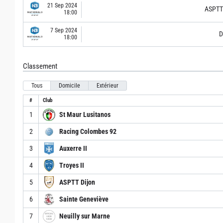
21 Sep 2024
ASPTT 
18:00
7 Sep 2024
D
18:00
Classement
Tous
Domicile
Extérieur
#
Club
1
St Maur Lusitanos
2
Racing Colombes 92
3
Auxerre II
4
Troyes II
5
ASPTT Dijon
6
Sainte Geneviève
7
Neuilly sur Marne