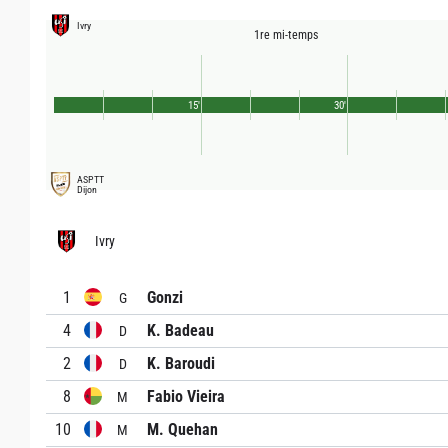
Ivry
1re mi-temps
15'
30'
ASPTT
Dijon
Ivry
1
Gonzi
G
4
K. Badeau
D
2
K. Baroudi
D
8
Fabio Vieira
M
10
M. Quehan
M