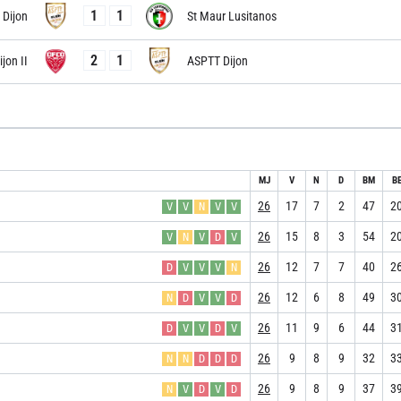
1
1
Dijon
St Maur Lusitanos
2
1
ijon II
ASPTT Dijon
MJ
V
N
D
BM
B
26
17
7
2
47
2
V
V
N
V
V
26
15
8
3
54
2
V
N
V
D
V
26
12
7
7
40
2
D
V
V
V
N
26
12
6
8
49
3
N
D
V
V
D
26
11
9
6
44
3
D
V
V
D
V
26
9
8
9
32
3
N
N
D
D
D
26
9
8
9
37
3
N
V
D
V
D