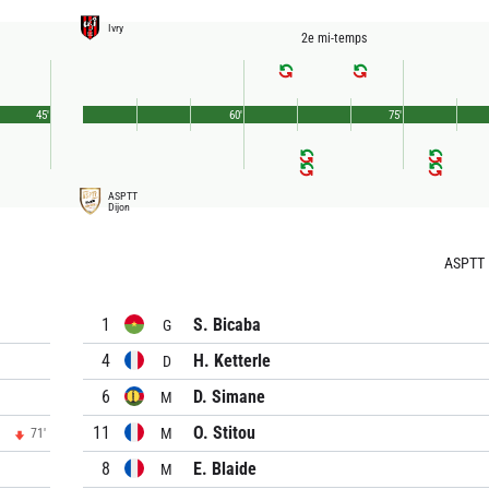
Ivry
2e mi-temps
45'
60'
75'
ASPTT
Dijon
ASPTT 
1
S. Bicaba
G
4
H. Ketterle
D
6
D. Simane
M
11
O. Stitou
M
71'
8
E. Blaide
M