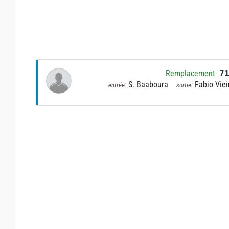
Remplacement
7
S. Baaboura
Fabio Viei
entrée:
sortie: