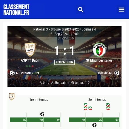
National 3 - Groupe G 2024-2025
|
Journée 4
21 Sep 2024
-
18:00
1
:
1
ASPTT Dijon
St Maur Lusitanos
TEMPS PLEIN
A. Horbatiuk
29'
T. Bouvil
68'
Arbitre: A. Guilpain
Mi-temps: 1-0
|
1re mi-temps
2e mi-temps
15'
30'
45'
60'
75'
90'