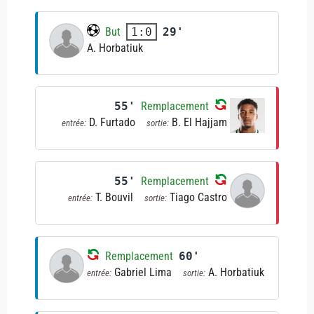
But
29'
1:0
A. Horbatiuk
55'
Remplacement
D. Furtado
B. El Hajjam
entrée:
sortie:
55'
Remplacement
T. Bouvil
Tiago Castro
entrée:
sortie:
Remplacement
60'
Gabriel Lima
A. Horbatiuk
entrée:
sortie: