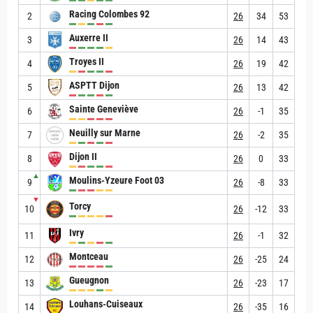
Racing Colombes 92
2
26
34
53
Auxerre II
3
26
14
43
Troyes II
4
26
19
42
ASPTT Dijon
5
26
13
42
Sainte Geneviève
6
26
-1
35
Neuilly sur Marne
7
26
-2
35
Dijon II
8
26
0
33
▲
Moulins-Yzeure Foot 03
9
26
-8
33
▼
Torcy
10
26
-12
33
Ivry
11
26
-1
32
Montceau
12
26
-25
24
Gueugnon
13
26
-23
17
Louhans-Cuiseaux
14
26
-35
16