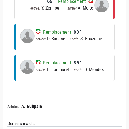
69'
Remplacement
Y. Zennouhi
A. Meite
entrée:
sortie:
Remplacement
80'
D. Simane
S. Bouziane
entrée:
sortie:
Remplacement
80'
L. Lamouret
D. Mendes
entrée:
sortie:
A. Guilpain
Arbitre:
Derniers matchs