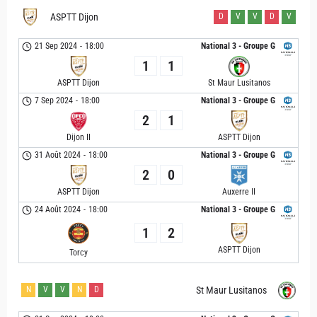
ASPTT Dijon
D
V
V
D
V
21 Sep 2024
-
18:00
National 3 - Groupe G
1
1
ASPTT Dijon
St Maur Lusitanos
7 Sep 2024
-
18:00
National 3 - Groupe G
2
1
Dijon II
ASPTT Dijon
31 Août 2024
-
18:00
National 3 - Groupe G
2
0
ASPTT Dijon
Auxerre II
24 Août 2024
-
18:00
National 3 - Groupe G
1
2
ASPTT Dijon
Torcy
N
V
V
N
D
St Maur Lusitanos