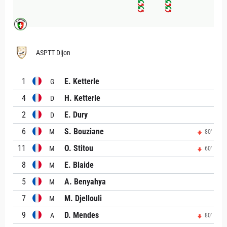
ASPTT Dijon
1
E. Ketterle
G
4
H. Ketterle
D
2
E. Dury
D
6
S. Bouziane
M
80'
11
O. Stitou
M
60'
8
E. Blaide
M
5
A. Benyahya
M
7
M. Djellouli
M
9
D. Mendes
A
80'