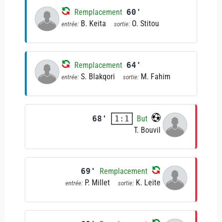
Remplacement
60'
B. Keita
O. Stitou
entrée:
sortie:
Remplacement
64'
S. Blakqori
M. Fahim
entrée:
sortie:
68'
But
1:1
T. Bouvil
69'
Remplacement
P. Millet
K. Leite
entrée:
sortie: