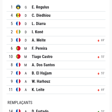
1
E. Regulus
G
4
C. Diedhiou
D
5
L. Diarra
D
2
I. Koné
D
3
A. Meite
D
69'
6
F. Pereira
M
10
Tiago Castro
M
55'
8
A. Dos Santos
M
7
B. El Hajjam
A
55'
9
W. Harhouz
A
11
K. Leite
A
69'
REMPLAÇANTS
14
D. Furtado
A
55'