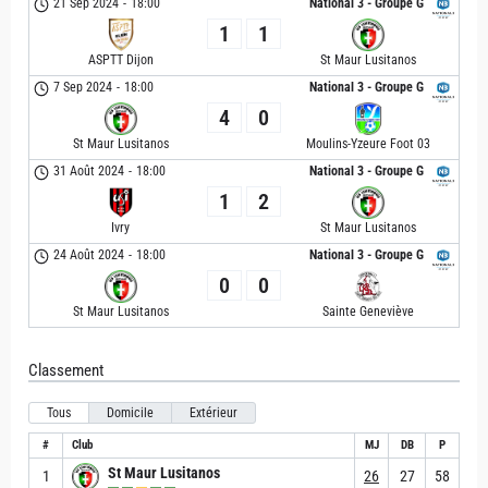
21 Sep 2024
-
18:00
National 3 - Groupe G
1
1
ASPTT Dijon
St Maur Lusitanos
7 Sep 2024
-
18:00
National 3 - Groupe G
4
0
St Maur Lusitanos
Moulins-Yzeure Foot 03
31 Août 2024
-
18:00
National 3 - Groupe G
1
2
Ivry
St Maur Lusitanos
24 Août 2024
-
18:00
National 3 - Groupe G
0
0
St Maur Lusitanos
Sainte Geneviève
Classement
Tous
Domicile
Extérieur
#
Club
MJ
DB
P
St Maur Lusitanos
1
26
27
58