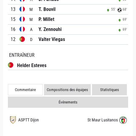
13
T. Bouvil
M
55'
68'
15
P. Millet
M
69'
16
Y. Zennouhi
A
69'
12
Valter Viegas
D
ENTRAÎNEUR
Helder Esteves
Commentaire
Compositions des équipes
Statistiques
Événements
ASPTT Dijon
St Maur Lusitanos