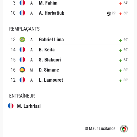
3
M. Fahim
A
64'
10
A. Horbatiuk
A
29'
60'
REMPLAÇANTS
13
Gabriel Lima
A
60'
14
B. Keita
A
60'
15
S. Blakqori
A
64'
16
D. Simane
M
80'
12
L. Lamouret
A
80'
ENTRAÎNEUR
M. Larhrissi
St Maur Lusitanos