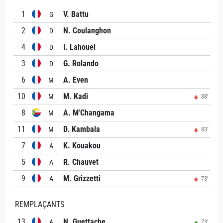
1
V. Battu
G
2
N. Coulanghon
D
4
I. Lahouel
D
3
G. Rolando
D
6
A. Even
M
10
M. Kadi
M
88'
8
A. M'Changama
M
11
D. Kambala
M
83'
7
K. Kouakou
A
5
R. Chauvet
A
9
M. Grizzetti
A
73'
REMPLAÇANTS
13
N. Guettache
A
73'