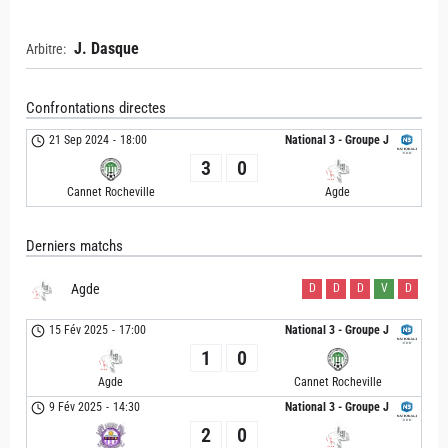
J. Dasque
Arbitre:
Confrontations directes
21 Sep 2024
-
18:00
National 3 - Groupe J
3
0
Cannet Rocheville
Agde
Derniers matchs
Agde
D
D
D
V
D
15 Fév 2025
-
17:00
National 3 - Groupe J
1
0
Agde
Cannet Rocheville
9 Fév 2025
-
14:30
National 3 - Groupe J
2
0