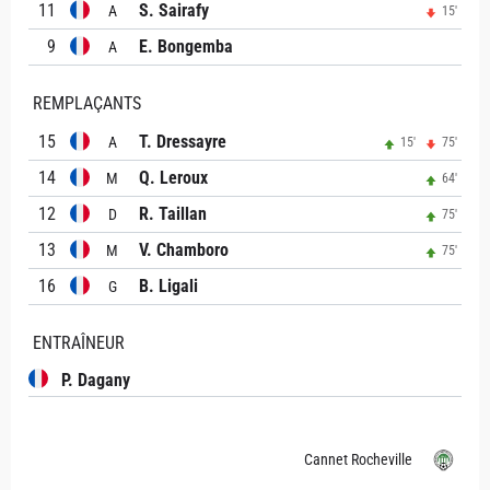
11
S. Sairafy
A
15'
9
E. Bongemba
A
REMPLAÇANTS
15
T. Dressayre
A
15'
75'
14
Q. Leroux
M
64'
12
R. Taillan
D
75'
13
V. Chamboro
M
75'
16
B. Ligali
G
ENTRAÎNEUR
P. Dagany
Cannet Rocheville