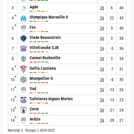
Agde
3
26
6
46
▲
Olympique Marseille II
4
26
22
43
▼
Fos
5
26
3
40
Stade Beaucairois
6
26
3
38
Villefranche SJB
7
26
-5
36
Cannet Rocheville
8
26
3
34
▲
Gallia Lucciana
9
26
-7
31
▼
Montpellier II
10
26
-4
30
▲
Sud
11
26
-13
26
▼
Salinieres Aigues Mortes
12
26
-13
25
▲
Corte
13
26
-21
24
▼
Ardziv
14
26
-28
21
National 3 - Groupe J 2024-2025