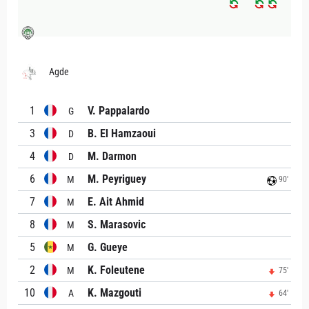
Agde
1
V. Pappalardo
G
3
B. El Hamzaoui
D
4
M. Darmon
D
6
M. Peyriguey
M
90'
7
E. Ait Ahmid
M
8
S. Marasovic
M
5
G. Gueye
M
2
K. Foleutene
M
75'
10
K. Mazgouti
A
64'