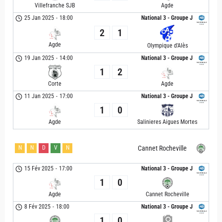
Villefranche SJB
Agde
25 Jan 2025
-
18:00
National 3 - Groupe J
2
1
Agde
Olympique d'Alès
19 Jan 2025
-
14:00
National 3 - Groupe J
1
2
Corte
Agde
11 Jan 2025
-
17:00
National 3 - Groupe J
1
0
Agde
Salinieres Aigues Mortes
N
N
D
V
N
Cannet Rocheville
15 Fév 2025
-
17:00
National 3 - Groupe J
1
0
Agde
Cannet Rocheville
8 Fév 2025
-
18:00
National 3 - Groupe J
1
0