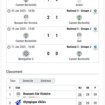
Cannet Rocheville
Ardziv
25 Jan 2025
-
18:00
National 3 - Groupe J
2
1
Rousset-Ste Victoire
Cannet Rocheville
19 Jan 2025
-
15:00
National 3 - Groupe J
1
1
Cannet Rocheville
Sud
11 Jan 2025
-
16:00
National 3 - Groupe J
0
0
Montpellier II
Cannet Rocheville
Classement
Tous
Domicile
Extérieur
#
Club
MJ
DB
P
Rousset-Ste Victoire
1
26
28
59
Olympique d'Alès
2
26
26
50