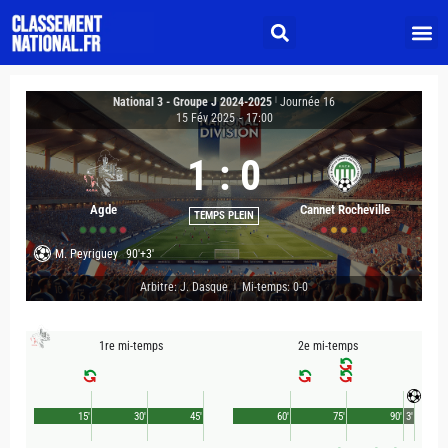
National 3 - Groupe J 2024-2025
|
Journée 16
15 Fév 2025
-
17:00
1
:
0
Agde
Cannet Rocheville
TEMPS PLEIN
M. Peyriguey
90'+3'
Arbitre: J. Dasque
Mi-temps: 0-0
|
1re mi-temps
2e mi-temps
15'
30'
45'
60'
75'
90'
3'