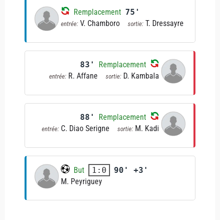
Remplacement
75'
V. Chamboro
T. Dressayre
entrée:
sortie:
83'
Remplacement
R. Affane
D. Kambala
entrée:
sortie:
88'
Remplacement
C. Diao Serigne
M. Kadi
entrée:
sortie:
But
90' +3'
1:0
M. Peyriguey