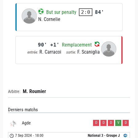
But sur penalty
84'
2:0
N. Cornelie
90' +1'
Remplacement
R. Carracoi
F. Scaniglia
entrée:
sortie:
M. Roumier
Arbitre:
Derniers matchs
Agde
D
D
D
V
D
7 Sep 2024
-
18:00
National 3 - Groupe J