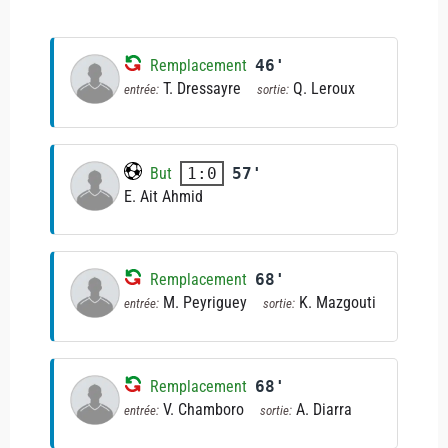
Remplacement
46'
T. Dressayre
Q. Leroux
entrée:
sortie:
But
57'
1:0
E. Ait Ahmid
Remplacement
68'
M. Peyriguey
K. Mazgouti
entrée:
sortie:
Remplacement
68'
V. Chamboro
A. Diarra
entrée:
sortie: