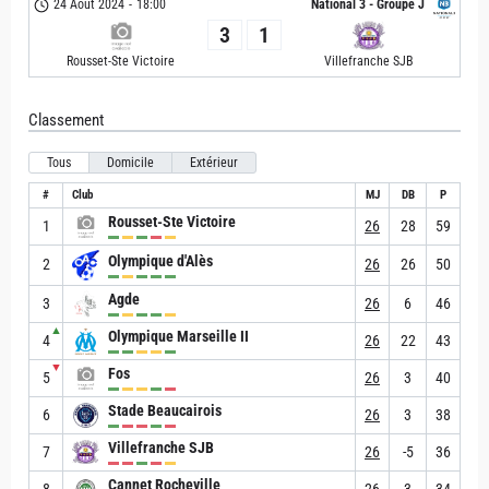
24 Août 2024
-
18:00
National 3 - Groupe J
3
1
Rousset-Ste Victoire
Villefranche SJB
Classement
Tous
Domicile
Extérieur
#
Club
MJ
DB
P
Rousset-Ste Victoire
1
26
28
59
Olympique d'Alès
2
26
26
50
Agde
3
26
6
46
▲
Olympique Marseille II
4
26
22
43
▼
Fos
5
26
3
40
Stade Beaucairois
6
26
3
38
Villefranche SJB
7
26
-5
36
Cannet Rocheville
8
26
3
34