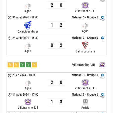
2
0
Agde
Villefranche SJB
31 Août 2024
-
18:00
National 3 - Groupe J
1
2
Agde
Olympique d'Alès
24 Août 2024
-
16:30
National 3 - Groupe J
0
2
Agde
Gallia Lucciana
N
N
V
V
N
Villefranche SJB
7 Sep 2024
-
18:00
National 3 - Groupe J
2
0
Agde
Villefranche SJB
31 Août 2024
-
17:00
National 3 - Groupe J
1
3
Villefranche SJB
Ardziv