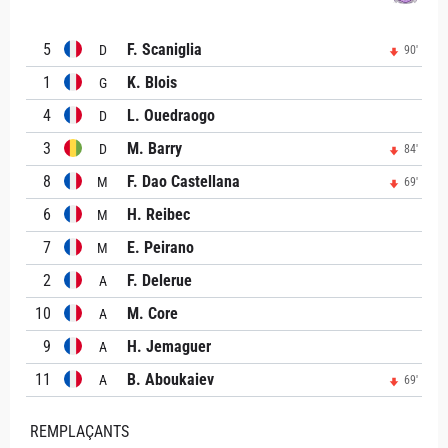
5
F. Scaniglia
D
90'
1
K. Blois
G
4
L. Ouedraogo
D
3
M. Barry
D
84'
8
F. Dao Castellana
M
69'
6
H. Reibec
M
7
E. Peirano
M
2
F. Delerue
A
10
M. Core
A
9
H. Jemaguer
A
11
B. Aboukaiev
A
69'
REMPLAÇANTS