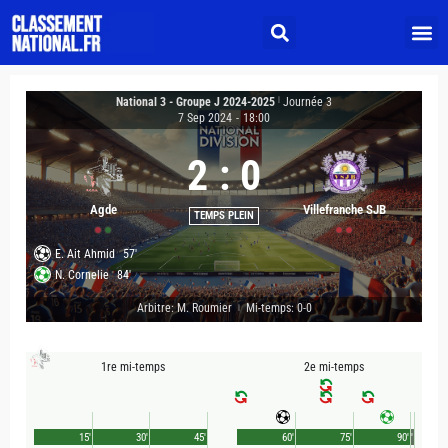
National 3 - Groupe J 2024-2025
|
Journée 3
7 Sep 2024
-
18:00
2
:
0
Agde
Villefranche SJB
TEMPS PLEIN
E. Ait Ahmid
57'
N. Cornelie
84'
Arbitre: M. Roumier
Mi-temps: 0-0
|
1re mi-temps
2e mi-temps
15'
30'
45'
60'
75'
90'
1'