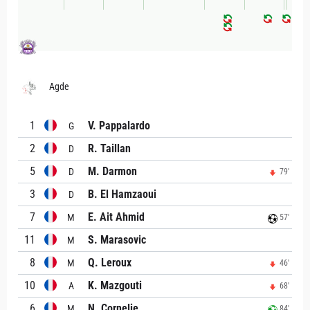
Agde
1
V. Pappalardo
G
2
R. Taillan
D
5
M. Darmon
D
79'
3
B. El Hamzaoui
D
7
E. Ait Ahmid
M
57'
11
S. Marasovic
M
8
Q. Leroux
M
46'
10
K. Mazgouti
A
68'
6
N. Cornelie
M
84'