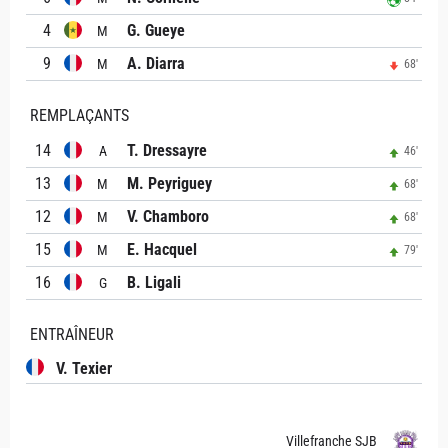
4
G. Gueye
M
9
A. Diarra
M
68'
REMPLAÇANTS
14
T. Dressayre
A
46'
13
M. Peyriguey
M
68'
12
V. Chamboro
M
68'
15
E. Hacquel
M
79'
16
B. Ligali
G
ENTRAÎNEUR
V. Texier
Villefranche SJB