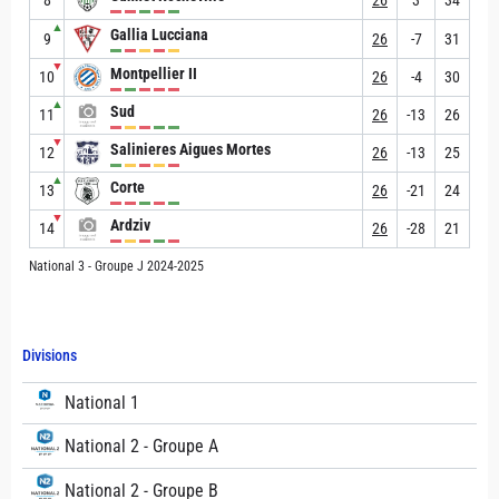
▲
Gallia Lucciana
9
26
-7
31
▼
Montpellier II
10
26
-4
30
▲
Sud
11
26
-13
26
▼
Salinieres Aigues Mortes
12
26
-13
25
▲
Corte
13
26
-21
24
▼
Ardziv
14
26
-28
21
National 3 - Groupe J 2024-2025
Divisions
National 1
National 2 - Groupe A
National 2 - Groupe B