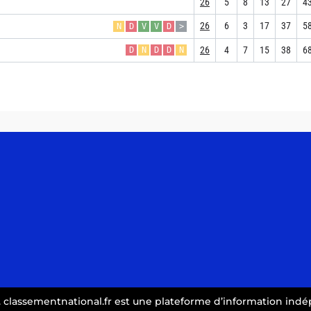
26
5
8
13
27
4
26
6
3
17
37
5
N
D
V
V
D
>
26
4
7
15
38
6
D
N
D
D
N
. classementnational.fr est une plateforme d’information indép