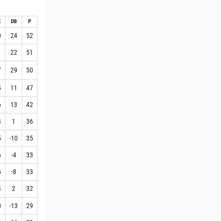
E
DB
P
0
24
52
1
22
51
7
29
50
5
11
47
6
13
42
3
1
36
5
-10
35
6
-4
33
5
-8
33
4
2
32
0
-13
29