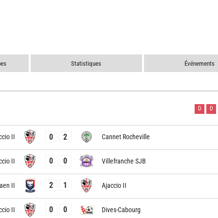
pes
Statistiques
Événements
D
D
0
2
cio II
Cannet Rocheville
0
0
cio II
Villefranche SJB
2
1
aen II
Ajaccio II
0
0
cio II
Dives-Cabourg