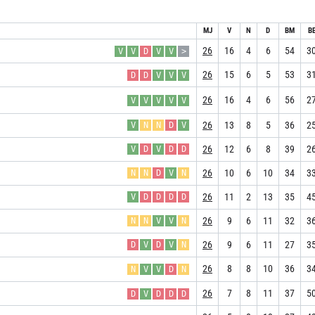
MJ
V
N
D
BM
B
26
16
4
6
54
3
V
V
D
V
V
>
26
15
6
5
53
3
D
D
V
V
V
26
16
4
6
56
2
V
V
V
V
V
26
13
8
5
36
2
V
N
N
D
V
26
12
6
8
39
2
V
D
V
D
D
26
10
6
10
34
3
N
N
D
V
N
26
11
2
13
35
4
V
D
D
D
D
26
9
6
11
32
3
N
N
V
V
N
26
9
6
11
27
3
D
V
D
V
N
26
8
8
10
36
3
N
V
V
D
N
26
7
8
11
37
5
D
V
D
D
D