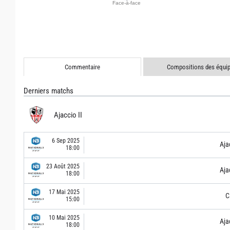
Commentaire
Compositions des équi
Derniers matchs
Ajaccio II
6 Sep 2025
Ajac
18:00
23 Août 2025
Ajac
18:00
17 Mai 2025
C
15:00
10 Mai 2025
Ajac
18:00