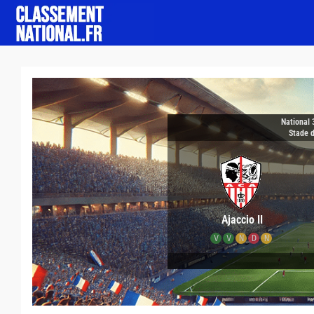
National 
Stade 
Ajaccio II
V
V
N
D
N