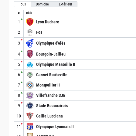
Tous
Domicile
Extérieur
#
Club
▲
1
Lyon Duchere
2
Fos
▼
3
Olympique d'Alès
▲
4
Bourgoin-Jallieu
▼
5
Olympique Marseille II
▲
6
Cannet Rocheville
▲
7
Montpellier II
▲
8
Villefranche SJB
▼
9
Stade Beaucairois
10
Gallia Lucciana
▼
11
Olympique Lyonnais II