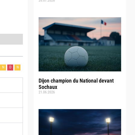
26.07.2026
N
D
N
Dijon champion du National devant
Sochaux
21.06.2026