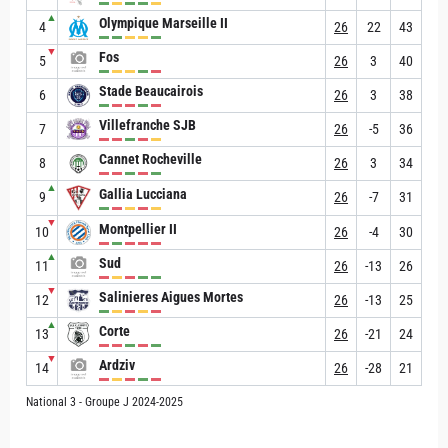
▲
Olympique Marseille II
4
26
22
43
▼
Fos
5
26
3
40
Stade Beaucairois
6
26
3
38
Villefranche SJB
7
26
-5
36
Cannet Rocheville
8
26
3
34
▲
Gallia Lucciana
9
26
-7
31
▼
Montpellier II
10
26
-4
30
▲
Sud
11
26
-13
26
▼
Salinieres Aigues Mortes
12
26
-13
25
▲
Corte
13
26
-21
24
▼
Ardziv
14
26
-28
21
National 3 - Groupe J 2024-2025