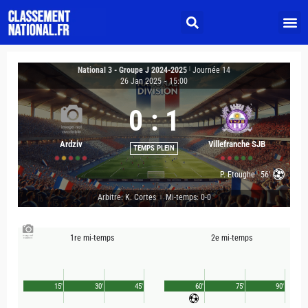
National 3 - Groupe J 2024-2025
|
Journée 14
26 Jan 2025
-
15:00
0
:
1
Ardziv
Villefranche SJB
TEMPS PLEIN
P. Etoughe
56'
Arbitre: K. Cortes
Mi-temps: 0-0
|
1re mi-temps
2e mi-temps
15'
30'
45'
60'
75'
90'