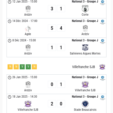
12 Jan 2025
-
15:00
National 3 - Groupe J
3
1
Ardziv
Corte
14 Déc 2024
-
17:00
National 3 - Groupe J
5
4
Agde
Ardziv
8 Déc 2024
-
15:00
National 3 - Groupe J
1
1
Ardziv
Salinieres Aigues Mortes
N
N
V
V
N
Villefranche SJB
26 Jan 2025
-
15:00
National 3 - Groupe J
0
1
Ardziv
Villefranche SJB
18 Jan 2025
-
14:30
National 3 - Groupe J
2
0
Villefranche SJB
Stade Beaucairois