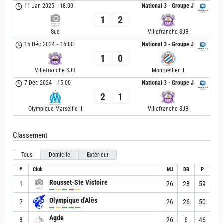
11 Jan 2025
-
18:00
National 3 - Groupe J
1
2
Sud
Villefranche SJB
15 Déc 2024
-
16:00
National 3 - Groupe J
1
0
Villefranche SJB
Montpellier II
7 Déc 2024
-
15:00
National 3 - Groupe J
2
1
Olympique Marseille II
Villefranche SJB
Classement
Tous
Domicile
Extérieur
#
Club
MJ
DB
P
Rousset-Ste Victoire
1
26
28
59
Olympique d'Alès
2
26
26
50
Agde
3
26
6
46