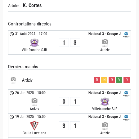
K. Cortes
Arbitre:
Confrontations directes
31 Août 2024
-
17:00
National 3 - Groupe J
1
3
Villefranche SJB
Ardziv
Derniers matchs
Ardziv
D
N
D
V
D
26 Jan 2025
-
15:00
National 3 - Groupe J
0
1
Ardziv
Villefranche SJB
19 Jan 2025
-
15:00
National 3 - Groupe J
3
1
Ardziv
Gallia Lucciana