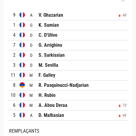
9
V. Ghazarian
A
66'
1
K. Sumian
G
4
C. D'Ulivo
D
7
G. Arrighino
D
2
S. Sarkissian
D
3
M. Sevilla
D
11
F. Galley
M
8
R. Pasquinucci-Nadjarian
M
10
H. Rubio
M
6
A. Abou Deraa
M
73'
5
D. Malhasian
A
66'
REMPLAÇANTS