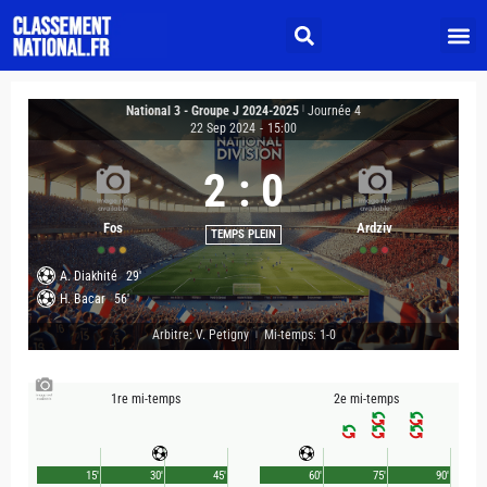
National 3 - Groupe J 2024-2025
|
Journée 4
22 Sep 2024
-
15:00
2
:
0
Fos
Ardziv
TEMPS PLEIN
A. Diakhité
29'
H. Bacar
56'
Arbitre: V. Petigny
Mi-temps: 1-0
|
1re mi-temps
2e mi-temps
15'
30'
45'
60'
75'
90'