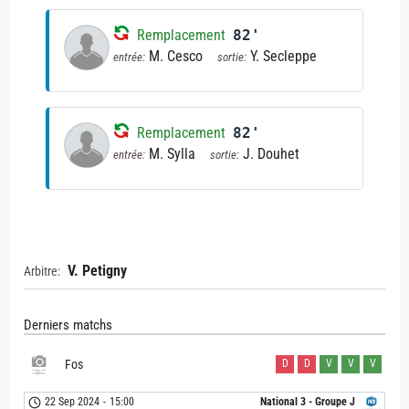
Remplacement
82'
M. Cesco
Y. Secleppe
entrée:
sortie:
Remplacement
82'
M. Sylla
J. Douhet
entrée:
sortie:
V. Petigny
Arbitre:
Derniers matchs
Fos
D
D
V
V
V
22 Sep 2024
-
15:00
National 3 - Groupe J