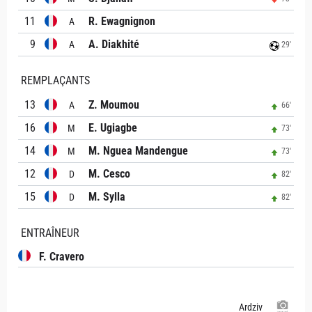
11
R. Ewagnignon
A
9
A. Diakhité
A
29'
REMPLAÇANTS
13
Z. Moumou
A
66'
16
E. Ugiagbe
M
73'
14
M. Nguea Mandengue
M
73'
12
M. Cesco
D
82'
15
M. Sylla
D
82'
ENTRAÎNEUR
F. Cravero
Ardziv