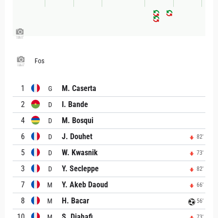
Fos
1
M. Caserta
G
2
I. Bande
D
4
M. Bosqui
D
6
J. Douhet
D
82'
5
W. Kwasnik
D
73'
3
Y. Secleppe
D
82'
7
Y. Akeb Daoud
M
66'
8
H. Bacar
M
56'
10
S. Djahafi
M
73'