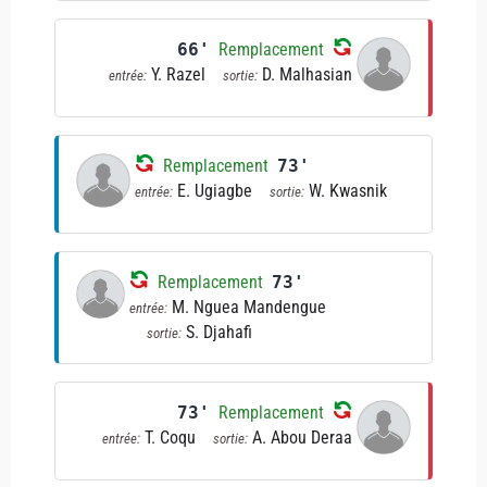
66'
Remplacement
Y. Razel
D. Malhasian
entrée:
sortie:
Remplacement
73'
E. Ugiagbe
W. Kwasnik
entrée:
sortie:
Remplacement
73'
M. Nguea Mandengue
entrée:
S. Djahafi
sortie:
73'
Remplacement
T. Coqu
A. Abou Deraa
entrée:
sortie: