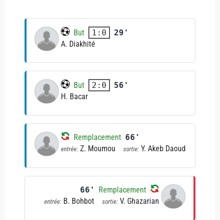
But
29'
1:0
A. Diakhité
But
56'
2:0
H. Bacar
Remplacement
66'
Z. Moumou
Y. Akeb Daoud
entrée:
sortie:
66'
Remplacement
B. Bohbot
V. Ghazarian
entrée:
sortie: