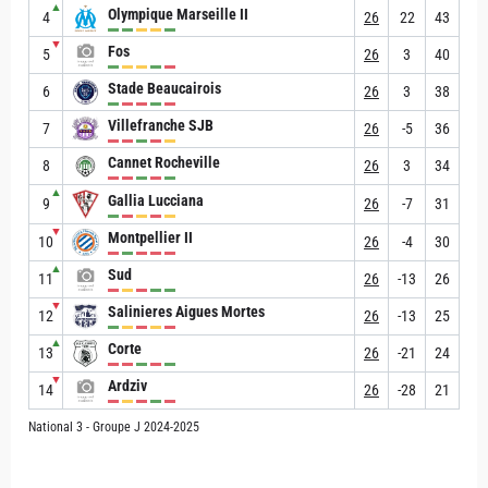
▲
Olympique Marseille II
4
26
22
43
▼
Fos
5
26
3
40
Stade Beaucairois
6
26
3
38
Villefranche SJB
7
26
-5
36
Cannet Rocheville
8
26
3
34
▲
Gallia Lucciana
9
26
-7
31
▼
Montpellier II
10
26
-4
30
▲
Sud
11
26
-13
26
▼
Salinieres Aigues Mortes
12
26
-13
25
▲
Corte
13
26
-21
24
▼
Ardziv
14
26
-28
21
National 3 - Groupe J 2024-2025