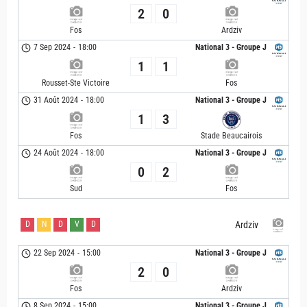
2
0
Fos
Ardziv
7 Sep 2024
-
18:00
National 3 - Groupe J
1
1
Rousset-Ste Victoire
Fos
31 Août 2024
-
18:00
National 3 - Groupe J
1
3
Fos
Stade Beaucairois
24 Août 2024
-
18:00
National 3 - Groupe J
0
2
Sud
Fos
D
N
D
V
D
Ardziv
22 Sep 2024
-
15:00
National 3 - Groupe J
2
0
Fos
Ardziv
8 Sep 2024
-
15:00
National 3 - Groupe J