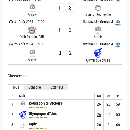
1
3
Ardziv
Cannet Rocheville
31 Août 2024
-
17:00
National 3 - Groupe J
1
3
Villefranche SJB
Ardziv
25 Août 2024
-
15:00
National 3 - Groupe J
3
2
Ardziv
Olympique d'Alès
Classement
Tous
Domicile
Extérieur
#
Club
MJ
DB
P
Rousset-Ste Victoire
1
26
28
59
Olympique d'Alès
2
26
26
50
Agde
3
26
6
46