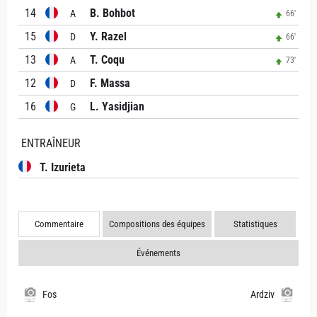
14
B. Bohbot
A
66'
15
Y. Razel
D
66'
13
T. Coqu
A
73'
12
F. Massa
D
16
L. Yasidjian
G
ENTRAÎNEUR
T. Izurieta
Commentaire
Compositions des équipes
Statistiques
Événements
Fos
Ardziv