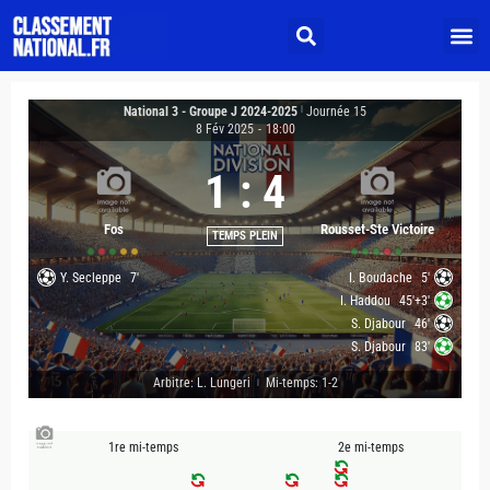
National 3 - Groupe J 2024-2025
|
Journée 15
8 Fév 2025
-
18:00
1
:
4
Fos
Rousset-Ste Victoire
TEMPS PLEIN
Y. Secleppe
7'
I. Boudache
5'
I. Haddou
45'+3'
S. Djabour
46'
S. Djabour
83'
Arbitre: L. Lungeri
Mi-temps: 1-2
|
1re mi-temps
2e mi-temps