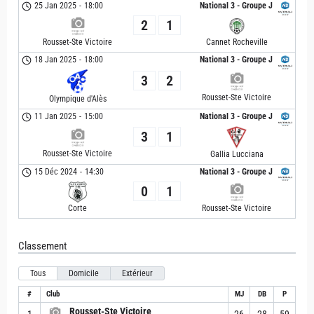
25 Jan 2025
-
18:00
National 3 - Groupe J
2
1
Rousset-Ste Victoire
Cannet Rocheville
18 Jan 2025
-
18:00
National 3 - Groupe J
3
2
Rousset-Ste Victoire
Olympique d'Alès
11 Jan 2025
-
15:00
National 3 - Groupe J
3
1
Rousset-Ste Victoire
Gallia Lucciana
15 Déc 2024
-
14:30
National 3 - Groupe J
0
1
Corte
Rousset-Ste Victoire
Classement
Tous
Domicile
Extérieur
#
Club
MJ
DB
P
Rousset-Ste Victoire
1
26
28
59