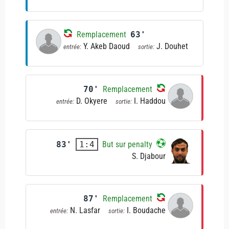
Remplacement
63'
Y. Akeb Daoud
J. Douhet
entrée:
sortie:
70'
Remplacement
D. Okyere
I. Haddou
entrée:
sortie:
83'
But sur penalty
1:4
S. Djabour
87'
Remplacement
N. Lasfar
I. Boudache
entrée:
sortie: