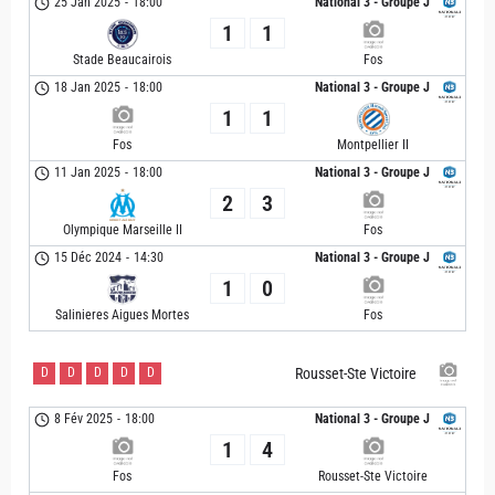
25 Jan 2025
-
18:00
National 3 - Groupe J
1
1
Stade Beaucairois
Fos
18 Jan 2025
-
18:00
National 3 - Groupe J
1
1
Fos
Montpellier II
11 Jan 2025
-
18:00
National 3 - Groupe J
2
3
Olympique Marseille II
Fos
15 Déc 2024
-
14:30
National 3 - Groupe J
1
0
Salinieres Aigues Mortes
Fos
D
D
D
D
D
Rousset-Ste Victoire
8 Fév 2025
-
18:00
National 3 - Groupe J
1
4
Fos
Rousset-Ste Victoire