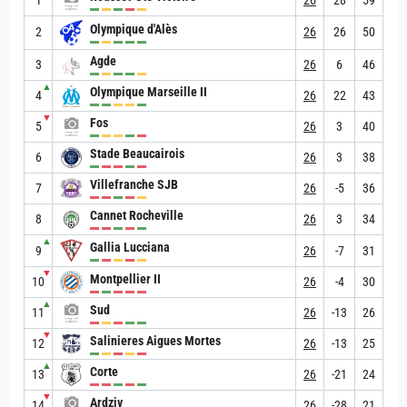
Olympique d'Alès
2
26
26
50
Agde
3
26
6
46
▲
Olympique Marseille II
4
26
22
43
▼
Fos
5
26
3
40
Stade Beaucairois
6
26
3
38
Villefranche SJB
7
26
-5
36
Cannet Rocheville
8
26
3
34
▲
Gallia Lucciana
9
26
-7
31
▼
Montpellier II
10
26
-4
30
▲
Sud
11
26
-13
26
▼
Salinieres Aigues Mortes
12
26
-13
25
▲
Corte
13
26
-21
24
▼
Ardziv
14
26
-28
21