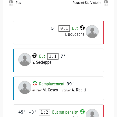
Fos
Rousset-Ste Victoire
5'
But
0:1
I. Boudache
But
7'
1:1
Y. Secleppe
Remplacement
39'
M. Cesco
A. Rbaiti
entrée:
sortie:
45' +3'
But sur penalty
1:2