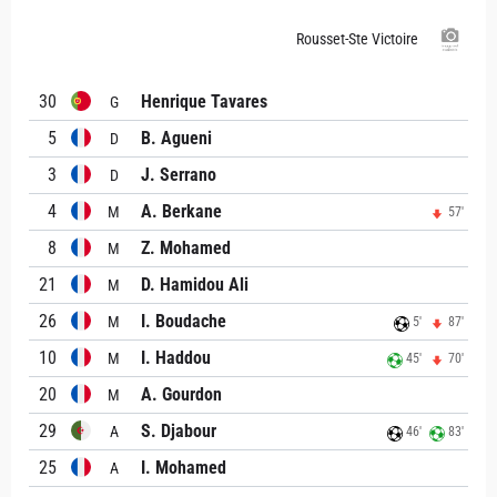
Rousset-Ste Victoire
30
Henrique Tavares
G
5
B. Agueni
D
3
J. Serrano
D
4
A. Berkane
M
57'
8
Z. Mohamed
M
21
D. Hamidou Ali
M
26
I. Boudache
M
5'
87'
10
I. Haddou
M
45'
70'
20
A. Gourdon
M
29
S. Djabour
A
46'
83'
25
I. Mohamed
A