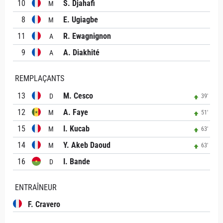
10
S. Djahafi
M
8
E. Ugiagbe
M
11
R. Ewagnignon
A
9
A. Diakhité
A
REMPLAÇANTS
13
M. Cesco
D
39'
12
A. Faye
M
51'
15
I. Kucab
M
63'
14
Y. Akeb Daoud
M
63'
16
I. Bande
D
ENTRAÎNEUR
F. Cravero