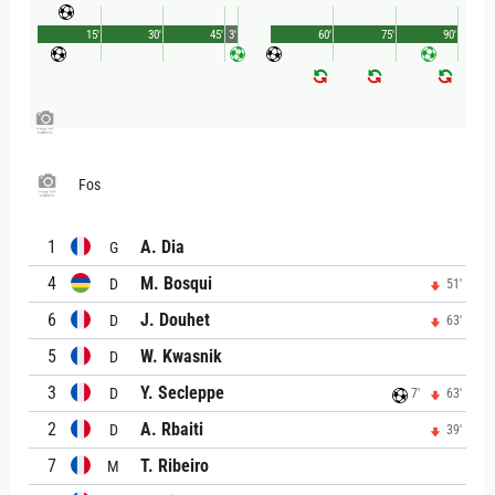
15'
30'
45'
3'
60'
75'
90'
Fos
1
A. Dia
G
4
M. Bosqui
D
51'
6
J. Douhet
D
63'
5
W. Kwasnik
D
3
Y. Secleppe
D
7'
63'
2
A. Rbaiti
D
39'
7
T. Ribeiro
M