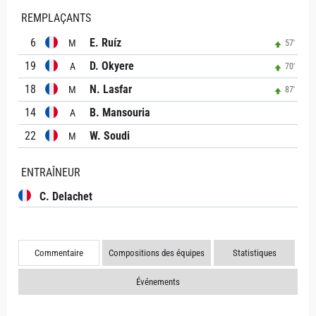
REMPLAÇANTS
6
E. Ruíz
M
57'
19
D. Okyere
A
70'
18
N. Lasfar
M
87'
14
B. Mansouria
A
22
W. Soudi
M
ENTRAÎNEUR
C. Delachet
Commentaire
Compositions des équipes
Statistiques
Événements