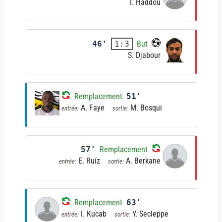
I. Haddou
46'
But
1:3
S. Djabour
Remplacement
51'
A. Faye
M. Bosqui
entrée:
sortie:
57'
Remplacement
E. Ruíz
A. Berkane
entrée:
sortie:
Remplacement
63'
I. Kucab
Y. Secleppe
entrée:
sortie: