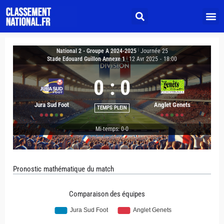
National 2 - Groupe A 2024-2025
|
Journée 25
Stade Edouard Guillon Annexe 1
|
12 Avr 2025
-
18:00
0
:
0
Jura Sud Foot
Anglet Genets
TEMPS PLEIN
Mi-temps: 0-0
Pronostic mathématique du match
Comparaison des équipes