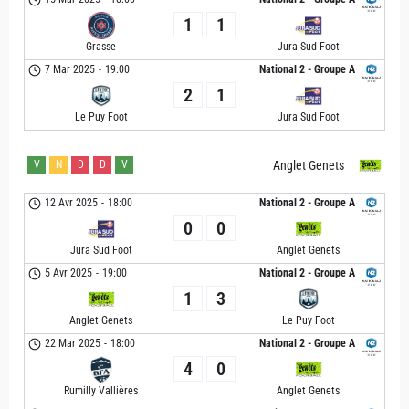
1
1
Grasse
Jura Sud Foot
7 Mar 2025
-
19:00
National 2 - Groupe A
2
1
Le Puy Foot
Jura Sud Foot
V
N
D
D
V
Anglet Genets
12 Avr 2025
-
18:00
National 2 - Groupe A
0
0
Jura Sud Foot
Anglet Genets
5 Avr 2025
-
19:00
National 2 - Groupe A
1
3
Anglet Genets
Le Puy Foot
22 Mar 2025
-
18:00
National 2 - Groupe A
4
0
Rumilly Vallières
Anglet Genets