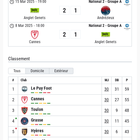
15 Mar 2025
-
19:00
National 2 - Groupe A
2
1
Anglet Genets
Andrézieux
8 Mar 2025
-
18:00
National 2 - Groupe A
2
1
Cannes
Anglet Genets
Classement
Tous
Domicile
Extérieur
#
Club
MJ
DB
P
Le Puy Foot
1
30
31
59
Cannes
2
30
27
55
Toulon
3
30
9
48
▲
Grasse
4
30
11
45
▼
Hyères
5
30
6
43