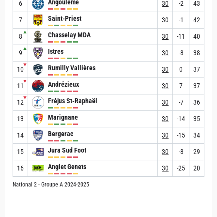
Angoulême
6
30
-2
43
Saint-Priest
7
30
-1
42
▲
Chasselay MDA
8
30
-11
40
▲
Istres
9
30
-8
38
▼
Rumilly Vallières
10
30
0
37
▼
Andrézieux
11
30
7
37
▼
Fréjus St-Raphaël
12
30
-7
36
Marignane
13
30
-14
35
Bergerac
14
30
-15
34
Jura Sud Foot
15
30
-8
29
Anglet Genets
16
30
-25
20
National 2 - Groupe A 2024-2025