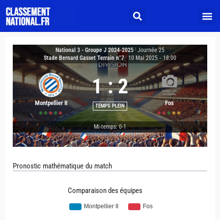
National 3 - Groupe J 2024-2025
|
Journée 25
Stade Bernard Gasset Terrain n°7
|
10 Mai 2025
-
18:00
1
:
2
Montpellier II
Fos
TEMPS PLEIN
Mi-temps: 0-1
Pronostic mathématique du match
Comparaison des équipes