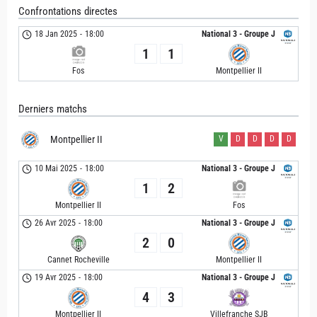
Confrontations directes
18 Jan 2025
-
18:00
National 3 - Groupe J
1
1
Fos
Montpellier II
Derniers matchs
Montpellier II
V
D
D
D
D
10 Mai 2025
-
18:00
National 3 - Groupe J
1
2
Montpellier II
Fos
26 Avr 2025
-
18:00
National 3 - Groupe J
2
0
Cannet Rocheville
Montpellier II
19 Avr 2025
-
18:00
National 3 - Groupe J
4
3
Montpellier II
Villefranche SJB