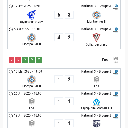
12 Avr 2025
-
18:00
National 3 - Groupe J
5
3
Montpellier II
Olympique d'Alès
5 Avr 2025
-
16:30
National 3 - Groupe J
4
2
Montpellier II
Gallia Lucciana
D
D
V
V
V
Fos
10 Mai 2025
-
18:00
National 3 - Groupe J
1
2
Montpellier II
Fos
26 Avr 2025
-
18:00
National 3 - Groupe J
1
1
Fos
Olympique Marseille II
19 Avr 2025
-
18:00
National 3 - Groupe J
1
1