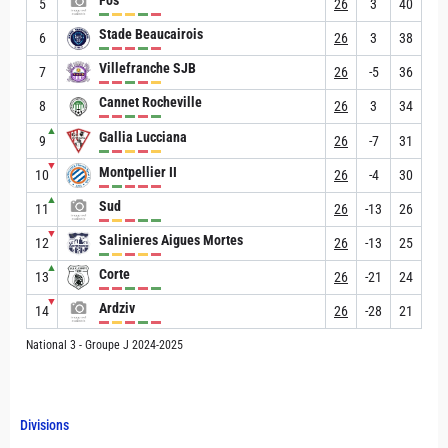
Fos
5
26
3
40
Stade Beaucairois
6
26
3
38
Villefranche SJB
7
26
-5
36
Cannet Rocheville
8
26
3
34
▲
Gallia Lucciana
9
26
-7
31
▼
Montpellier II
10
26
-4
30
▲
Sud
11
26
-13
26
▼
Salinieres Aigues Mortes
12
26
-13
25
▲
Corte
13
26
-21
24
▼
Ardziv
14
26
-28
21
National 3 - Groupe J 2024-2025
Divisions