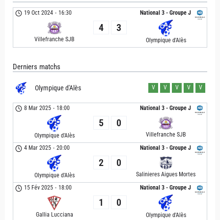
19 Oct 2024
-
16:30
National 3 - Groupe J
4
3
Villefranche SJB
Olympique d'Alès
Derniers matchs
Olympique d'Alès
V
V
V
V
V
8 Mar 2025
-
18:00
National 3 - Groupe J
5
0
Villefranche SJB
Olympique d'Alès
4 Mar 2025
-
20:00
National 3 - Groupe J
2
0
Salinieres Aigues Mortes
Olympique d'Alès
15 Fév 2025
-
18:00
National 3 - Groupe J
1
0
Gallia Lucciana
Olympique d'Alès