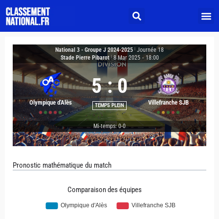
National 3 - Groupe J 2024-2025
|
Journée 18
Stade Pierre Pibarot
|
8 Mar 2025
-
18:00
5
:
0
Olympique d'Alès
Villefranche SJB
TEMPS PLEIN
Mi-temps: 0-0
Pronostic mathématique du match
Comparaison des équipes