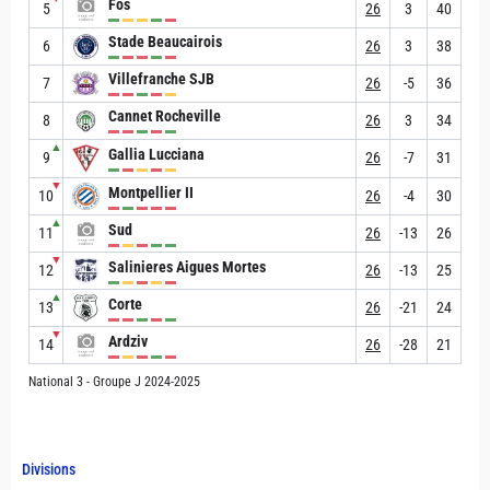
Fos
5
26
3
40
Stade Beaucairois
6
26
3
38
Villefranche SJB
7
26
-5
36
Cannet Rocheville
8
26
3
34
▲
Gallia Lucciana
9
26
-7
31
▼
Montpellier II
10
26
-4
30
▲
Sud
11
26
-13
26
▼
Salinieres Aigues Mortes
12
26
-13
25
▲
Corte
13
26
-21
24
▼
Ardziv
14
26
-28
21
National 3 - Groupe J 2024-2025
Divisions