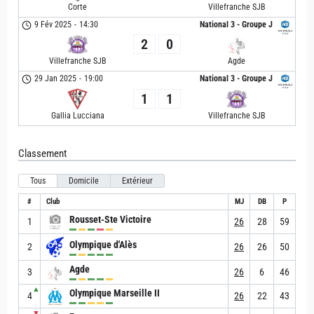
Corte
Villefranche SJB
9 Fév 2025
-
14:30
National 3 - Groupe J
2
0
Villefranche SJB
Agde
29 Jan 2025
-
19:00
National 3 - Groupe J
1
1
Villefranche SJB
Gallia Lucciana
Classement
Tous
Domicile
Extérieur
#
Club
MJ
DB
P
Rousset-Ste Victoire
1
26
28
59
Olympique d'Alès
2
26
26
50
Agde
3
26
6
46
▲
Olympique Marseille II
4
26
22
43
▼