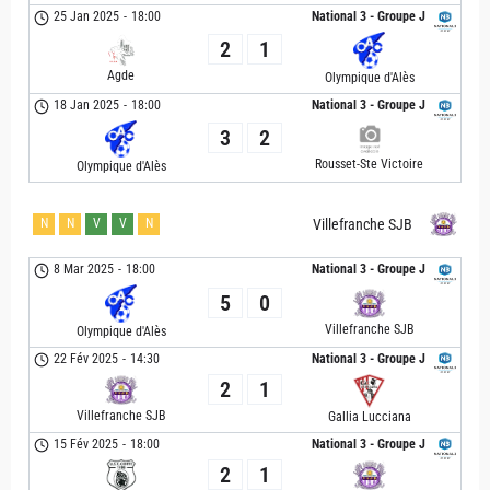
25 Jan 2025
-
18:00
National 3 - Groupe J
2
1
Agde
Olympique d'Alès
18 Jan 2025
-
18:00
National 3 - Groupe J
3
2
Rousset-Ste Victoire
Olympique d'Alès
N
N
V
V
N
Villefranche SJB
8 Mar 2025
-
18:00
National 3 - Groupe J
5
0
Villefranche SJB
Olympique d'Alès
22 Fév 2025
-
14:30
National 3 - Groupe J
2
1
Villefranche SJB
Gallia Lucciana
15 Fév 2025
-
18:00
National 3 - Groupe J
2
1