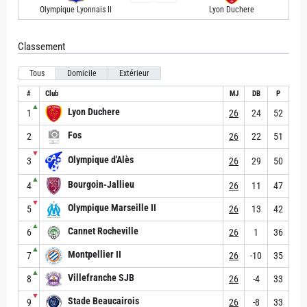
Olympique Lyonnais II
Lyon Duchere
Classement
Tous
Domicile
Extérieur
#
Club
MJ
DB
P
▲
Lyon Duchere
1
26
24
52
Fos
2
26
22
51
▼
Olympique d'Alès
3
26
29
50
▲
Bourgoin-Jallieu
4
26
11
47
▼
Olympique Marseille II
5
26
13
42
▲
Cannet Rocheville
6
26
1
36
▲
Montpellier II
7
26
-10
35
▲
Villefranche SJB
8
26
-4
33
▼
Stade Beaucairois
9
26
-8
33