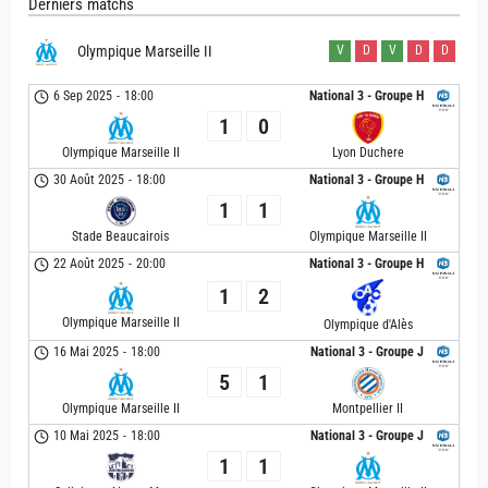
Derniers matchs
Olympique Marseille II
V
D
V
D
D
6 Sep 2025
-
18:00
National 3 - Groupe H
1
0
Olympique Marseille II
Lyon Duchere
30 Août 2025
-
18:00
National 3 - Groupe H
1
1
Stade Beaucairois
Olympique Marseille II
22 Août 2025
-
20:00
National 3 - Groupe H
1
2
Olympique Marseille II
Olympique d'Alès
16 Mai 2025
-
18:00
National 3 - Groupe J
5
1
Olympique Marseille II
Montpellier II
10 Mai 2025
-
18:00
National 3 - Groupe J
1
1