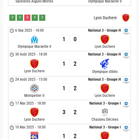
Salinieres Aigues Mortes
Olympique Marseille II
V
V
D
V
V
Lyon Duchere
6 Sep 2025
-
18:00
National 3 - Groupe H
1
0
Olympique Marseille II
Lyon Duchere
30 Août 2025
-
18:00
National 3 - Groupe H
1
2
Lyon Duchere
Olympique d'Alès
24 Août 2025
-
15:00
National 3 - Groupe H
1
2
Montpellier II
Lyon Duchere
17 Mai 2025
-
18:00
National 3 - Groupe I
3
2
Lyon Duchere
Chassieu Décines
10 Mai 2025
-
18:00
National 3 - Groupe I
1
2