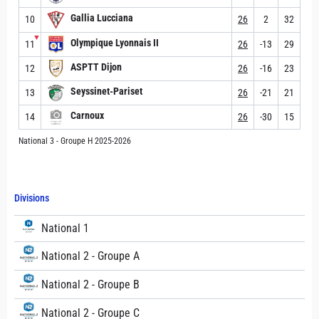
Gallia Lucciana
10
26
2
32
▼
Olympique Lyonnais II
11
26
-13
29
ASPTT Dijon
12
26
-16
23
Seyssinet-Pariset
13
26
-21
21
Carnoux
14
26
-30
15
National 3 - Groupe H 2025-2026
Divisions
National 1
National 2 - Groupe A
National 2 - Groupe B
National 2 - Groupe C