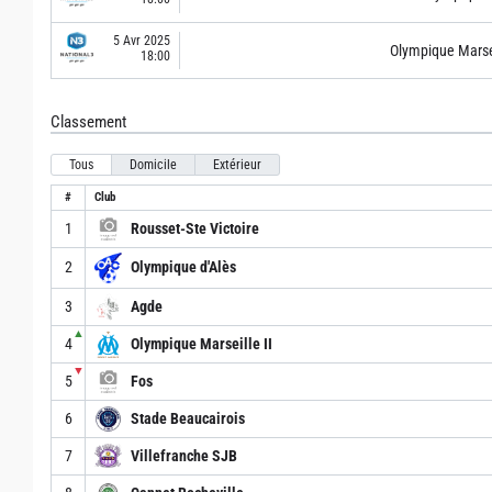
5 Avr 2025
Olympique Marsei
18:00
Classement
Tous
Domicile
Extérieur
#
Club
1
Rousset-Ste Victoire
2
Olympique d'Alès
3
Agde
▲
4
Olympique Marseille II
▼
5
Fos
6
Stade Beaucairois
7
Villefranche SJB