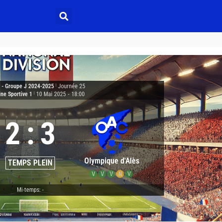
3 - Groupe J 2024-2025
|
Journée 25
ine Sportive 1
|
10 Mai 2025
-
18:00
2
:
3
Olympique d'Alès
TEMPS PLEIN
V
V
V
N
V
Mi-temps: -