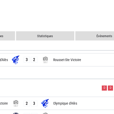
pes
Statistiques
Événements
3
2
d'Alès
Rousset-Ste Victoire
D
D
2
3
ctoire
Olympique d'Alès