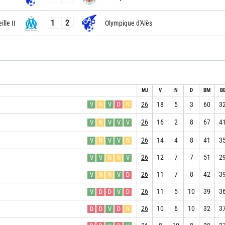
1
2
lle II
Olympique d'Alès
MJ
V
N
D
BM
B
26
18
5
3
60
3
V
N
V
D
N
26
16
2
8
67
4
V
N
V
V
V
26
14
4
8
41
3
V
N
V
V
N
26
12
7
7
51
2
V
V
N
N
V
26
11
7
8
42
3
V
N
N
V
D
26
11
5
10
39
3
V
D
D
V
D
26
10
6
10
32
3
D
D
V
D
N