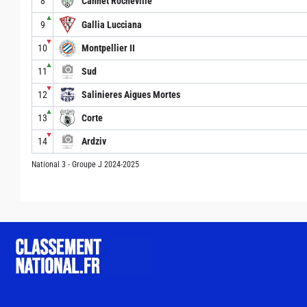
8
Cannet Rocheville
▲
9
Gallia Lucciana
▼
10
Montpellier II
▲
11
Sud
▼
12
Salinieres Aigues Mortes
▲
13
Corte
▼
14
Ardziv
National 3 - Groupe J 2024-2025