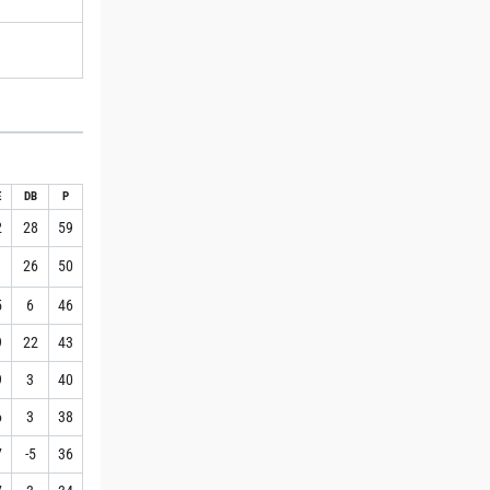
E
DB
P
2
28
59
1
26
50
5
6
46
9
22
43
9
3
40
6
3
38
7
-5
36