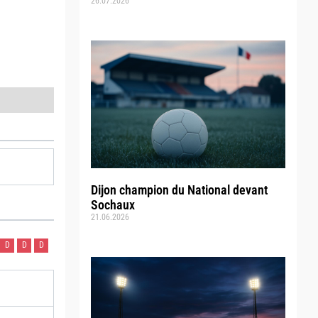
26.07.2026
Dijon champion du National devant
Sochaux
21.06.2026
D
D
D