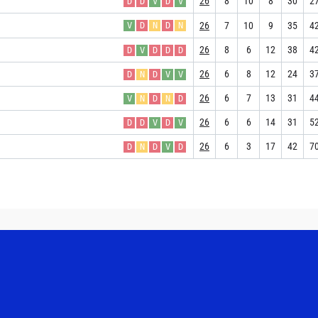
26
8
10
8
30
2
D
D
V
D
V
26
7
10
9
35
4
V
D
N
D
N
26
8
6
12
38
4
D
V
D
D
D
26
6
8
12
24
3
D
N
D
V
V
26
6
7
13
31
4
V
N
D
N
D
26
6
6
14
31
5
D
D
V
D
V
26
6
3
17
42
7
D
N
D
V
D