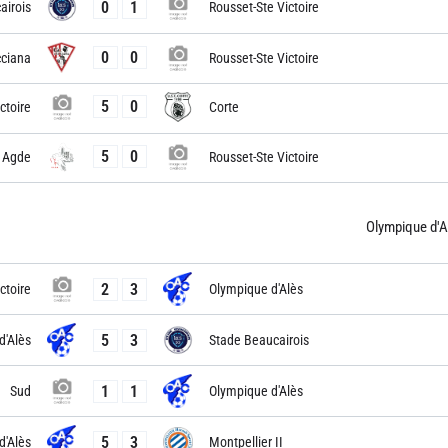
0
1
airois
Rousset-Ste Victoire
0
0
cciana
Rousset-Ste Victoire
5
0
ctoire
Corte
5
0
Agde
Rousset-Ste Victoire
Olympique d'A
2
3
ctoire
Olympique d'Alès
5
3
d'Alès
Stade Beaucairois
1
1
Sud
Olympique d'Alès
5
3
d'Alès
Montpellier II