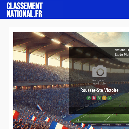
National 
Stade Pla
Rousset-Ste Victoire
V
D
V
N
V