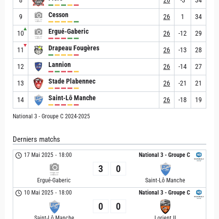
Cesson
9
26
1
34
▲
Ergué-Gaberic
10
26
-12
29
▼
Drapeau Fougères
11
26
-13
28
Lannion
12
26
-14
27
Stade Plabennec
13
26
-21
21
Saint-Lô Manche
14
26
-18
19
National 3 - Groupe C 2024-2025
Derniers matchs
17 Mai 2025
-
18:00
National 3 - Groupe C
3
0
Ergué-Gaberic
Saint-Lô Manche
10 Mai 2025
-
18:00
National 3 - Groupe C
0
0
Saint-Lô Manche
Lorient II