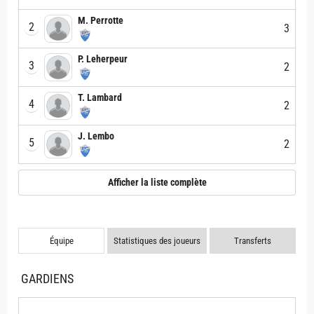
M. Perrotte
2
3
P. Leherpeur
3
2
T. Lambard
4
2
J. Lembo
5
2
Afficher la liste complète
Équipe
Statistiques des joueurs
Transferts
GARDIENS