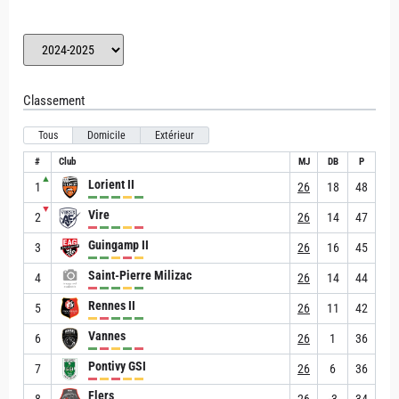
Classement
Tous
Domicile
Extérieur
#
Club
MJ
DB
P
▲
Lorient II
1
26
18
48
▼
Vire
2
26
14
47
Guingamp II
3
26
16
45
Saint-Pierre Milizac
4
26
14
44
Rennes II
5
26
11
42
Vannes
6
26
1
36
Pontivy GSI
7
26
6
36
Flers
8
26
-3
34