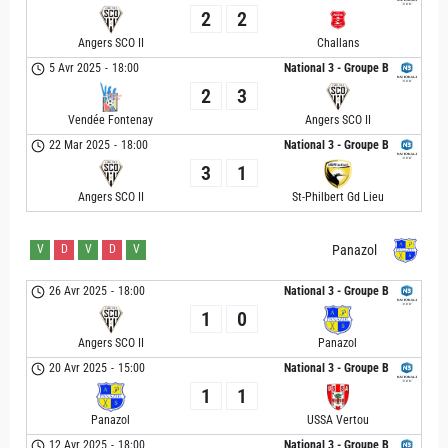
2
2
Angers SCO II
Challans
5 Avr 2025
-
18:00
National 3 - Groupe B
2
3
Vendée Fontenay
Angers SCO II
22 Mar 2025
-
18:00
National 3 - Groupe B
3
1
Angers SCO II
St-Philbert Gd Lieu
V
D
V
D
V
Panazol
26 Avr 2025
-
18:00
National 3 - Groupe B
1
0
Angers SCO II
Panazol
20 Avr 2025
-
15:00
National 3 - Groupe B
1
1
Panazol
USSA Vertou
12 Avr 2025
-
18:00
National 3 - Groupe B