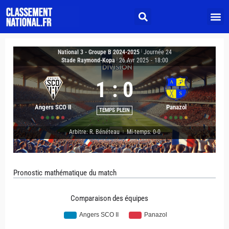
National 3 - Groupe B 2024-2025
|
Journée 24
Stade Raymond-Kopa
|
26 Avr 2025
-
18:00
1
:
0
Angers SCO II
Panazol
TEMPS PLEIN
Arbitre: R. Bénéteau
Mi-temps: 0-0
|
Pronostic mathématique du match
Comparaison des équipes