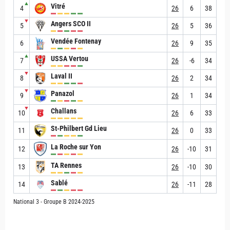
▲
Vitré
4
26
6
38
▼
Angers SCO II
5
26
5
36
Vendée Fontenay
6
26
9
35
▲
USSA Vertou
7
26
-6
34
▼
Laval II
8
26
2
34
▼
Panazol
9
26
1
34
▼
Challans
10
26
6
33
St-Philbert Gd Lieu
11
26
0
33
La Roche sur Yon
12
26
-10
31
TA Rennes
13
26
-10
30
Sablé
14
26
-11
28
National 3 - Groupe B 2024-2025