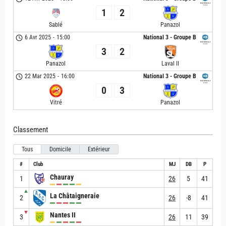
1
2
Sablé
Panazol
6 Avr 2025
-
15:00
National 3 - Groupe B
3
2
Panazol
Laval II
22 Mar 2025
-
16:00
National 3 - Groupe B
0
3
Vitré
Panazol
Classement
Tous
Domicile
Extérieur
#
Club
MJ
DB
P
Chauray
1
26
5
41
▲
La Châtaigneraie
2
26
-8
41
▼
Nantes II
3
26
11
39