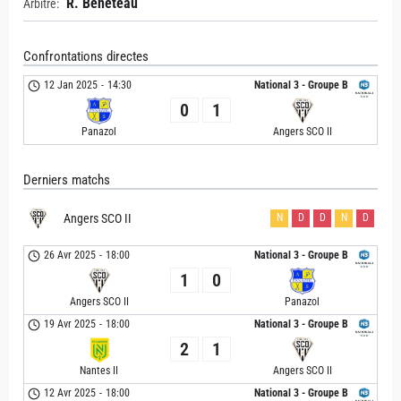
R. Bénéteau
Arbitre:
Confrontations directes
12 Jan 2025
-
14:30
National 3 - Groupe B
0
1
Panazol
Angers SCO II
Derniers matchs
Angers SCO II
N
D
D
N
D
26 Avr 2025
-
18:00
National 3 - Groupe B
1
0
Angers SCO II
Panazol
19 Avr 2025
-
18:00
National 3 - Groupe B
2
1
Nantes II
Angers SCO II
12 Avr 2025
-
18:00
National 3 - Groupe B