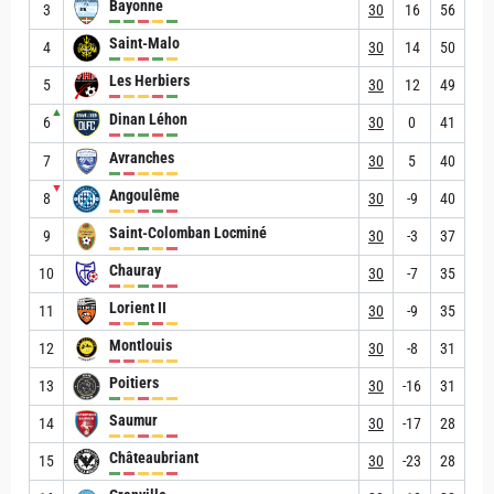
Bayonne
3
30
16
56
Saint-Malo
4
30
14
50
Les Herbiers
5
30
12
49
▲
Dinan Léhon
6
30
0
41
Avranches
7
30
5
40
▼
Angoulême
8
30
-9
40
Saint-Colomban Locminé
9
30
-3
37
Chauray
10
30
-7
35
Lorient II
11
30
-9
35
Montlouis
12
30
-8
31
Poitiers
13
30
-16
31
Saumur
14
30
-17
28
Châteaubriant
15
30
-23
28