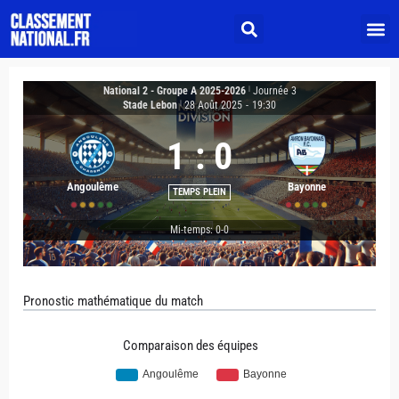
National 2 - Groupe A 2025-2026
|
Journée 3
Stade Lebon
|
28 Août 2025
-
19:30
1
:
0
Angoulême
Bayonne
TEMPS PLEIN
Mi-temps: 0-0
Pronostic mathématique du match
Comparaison des équipes