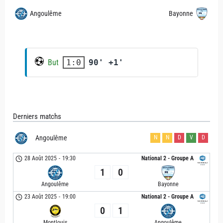
Angoulême
Bayonne
But
90' +1'
1:0
Derniers matchs
Angoulême
N
N
D
V
D
28 Août 2025
-
19:30
National 2 - Groupe A
1
0
Angoulême
Bayonne
23 Août 2025
-
19:00
National 2 - Groupe A
0
1
Montlouis
Angoulême