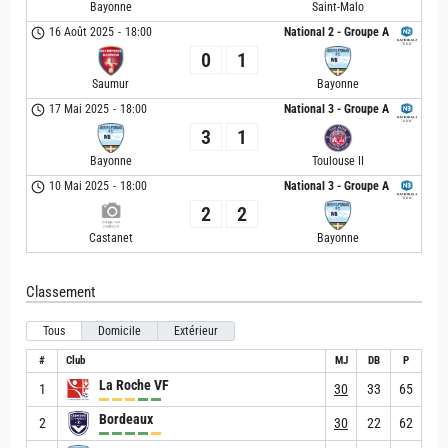
Bayonne
Saint-Malo
16 Août 2025
-
18:00
National 2 - Groupe A
0
1
Saumur
Bayonne
17 Mai 2025
-
18:00
National 3 - Groupe A
3
1
Bayonne
Toulouse II
10 Mai 2025
-
18:00
National 3 - Groupe A
2
2
Castanet
Bayonne
Classement
Tous
Domicile
Extérieur
#
Club
MJ
DB
P
La Roche VF
1
30
33
65
Bordeaux
2
30
22
62