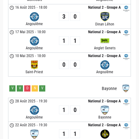
16 Août 2025
-
18:00
National 2 - Groupe A
3
0
Angoulême
Dinan Léhon
17 Mai 2025
-
18:00
National 2 - Groupe A
1
1
Angoulême
Anglet Genets
10 Mai 2025
-
18:00
National 2 - Groupe A
0
0
Saint-Priest
Angoulême
V
V
D
N
V
Bayonne
28 Août 2025
-
19:30
National 2 - Groupe A
1
0
Angoulême
Bayonne
22 Août 2025
-
19:30
National 2 - Groupe A
1
1