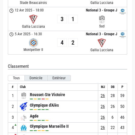
Stade Beaucairois
Gallia Lucciana
12 Avr 2025
-
18:00
National 3 - Groupe J
3
1
Sud
Gallia Lucciana
5 Avr 2025
-
16:30
National 3 - Groupe J
4
2
Montpellier II
Gallia Lucciana
Classement
Tous
Domicile
Extérieur
#
Club
MJ
DB
P
Rousset-Ste Victoire
1
26
28
59
Olympique d'Alès
2
26
26
50
Agde
3
26
6
46
▲
Olympique Marseille II
4
26
22
43
▼