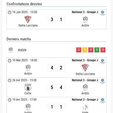
Confrontations directes
19 Jan 2025
-
15:00
National 3 - Groupe J
3
1
Ardziv
Gallia Lucciana
Derniers matchs
Ardziv
D
N
D
V
D
10 Mai 2025
-
18:00
National 3 - Groupe J
4
2
Ardziv
Gallia Lucciana
26 Avr 2025
-
15:00
National 3 - Groupe J
5
4
Corte
Ardziv
19 Avr 2025
-
17:00
National 3 - Groupe J
1
1
Ardziv
Agde