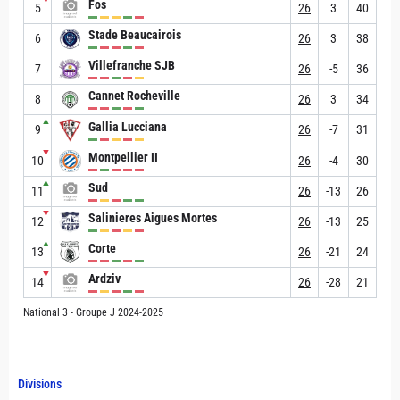
Fos
5
26
3
40
Stade Beaucairois
6
26
3
38
Villefranche SJB
7
26
-5
36
Cannet Rocheville
8
26
3
34
▲
Gallia Lucciana
9
26
-7
31
▼
Montpellier II
10
26
-4
30
▲
Sud
11
26
-13
26
▼
Salinieres Aigues Mortes
12
26
-13
25
▲
Corte
13
26
-21
24
▼
Ardziv
14
26
-28
21
National 3 - Groupe J 2024-2025
Divisions