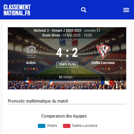
National 3 - Groupe J 2024-2025
|
Journée 25
Stade Sévan
|
10 Mai 2025
-
18:00
4
:
2
Ardziv
Gallia Lucciana
TEMPS PLEIN
Mi-temps: -
Pronostic mathématique du match
Comparaison des équipes