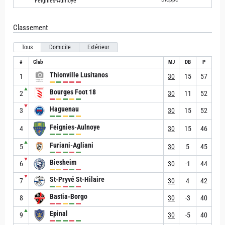
Feignies-Aulnoye
Classement
Tous
Domicile
Extérieur
#
Club
MJ
DB
P
Thionville Lusitanos
1
30
15
57
▲
Bourges Foot 18
2
30
11
52
▼
Haguenau
3
30
15
52
Feignies-Aulnoye
4
30
15
46
▲
Furiani-Agliani
5
30
5
45
▼
Biesheim
6
30
-1
44
▼
St-Pryvé St-Hilaire
7
30
4
42
Bastia-Borgo
8
30
-3
40
▲
Epinal
9
30
-5
40