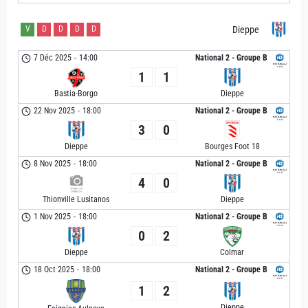
V
D
D
D
D
Dieppe
7 Déc 2025
-
14:00
National 2 - Groupe B
1
1
Bastia-Borgo
Dieppe
22 Nov 2025
-
18:00
National 2 - Groupe B
3
0
Dieppe
Bourges Foot 18
8 Nov 2025
-
18:00
National 2 - Groupe B
4
0
Thionville Lusitanos
Dieppe
1 Nov 2025
-
18:00
National 2 - Groupe B
0
2
Dieppe
Colmar
18 Oct 2025
-
18:00
National 2 - Groupe B
1
2
Dieppe