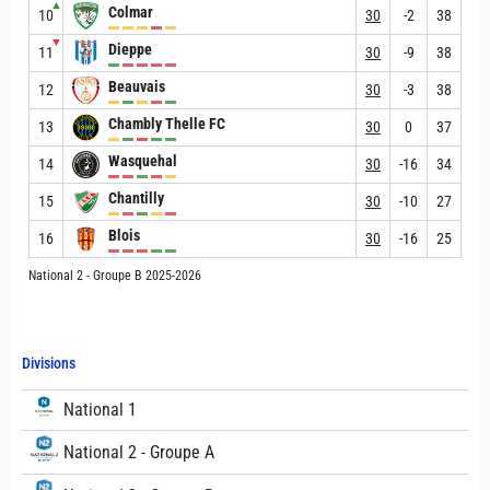
▲
Colmar
10
30
-2
38
▼
Dieppe
11
30
-9
38
Beauvais
12
30
-3
38
Chambly Thelle FC
13
30
0
37
Wasquehal
14
30
-16
34
Chantilly
15
30
-10
27
Blois
16
30
-16
25
National 2 - Groupe B 2025-2026
Divisions
National 1
National 2 - Groupe A