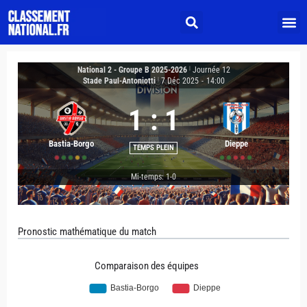
National 2 - Groupe B 2025-2026
|
Journée 12
Stade Paul-Antoniotti
|
7 Déc 2025
-
14:00
1
:
1
Bastia-Borgo
Dieppe
TEMPS PLEIN
Mi-temps: 1-0
Pronostic mathématique du match
Comparaison des équipes