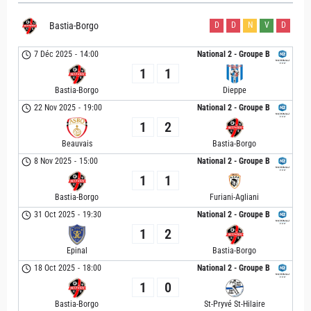
Bastia-Borgo
D
D
N
V
D
7 Déc 2025
-
14:00
National 2 - Groupe B
1
1
Bastia-Borgo
Dieppe
22 Nov 2025
-
19:00
National 2 - Groupe B
1
2
Beauvais
Bastia-Borgo
8 Nov 2025
-
15:00
National 2 - Groupe B
1
1
Bastia-Borgo
Furiani-Agliani
31 Oct 2025
-
19:30
National 2 - Groupe B
1
2
Epinal
Bastia-Borgo
18 Oct 2025
-
18:00
National 2 - Groupe B
1
0
Bastia-Borgo
St-Pryvé St-Hilaire