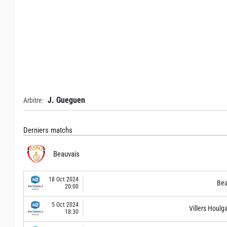
J. Gueguen
Arbitre:
Derniers matchs
Beauvais
18 Oct 2024
Bea
20:00
5 Oct 2024
Villers Houlg
18:30