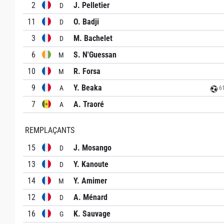
2
J. Pelletier
D
11
O. Badji
D
3
M. Bachelet
D
6
S. N'Guessan
M
10
R. Forsa
M
9
Y. Beaka
A
61
7
A. Traoré
A
REMPLAÇANTS
15
J. Mosango
D
13
Y. Kanoute
D
14
Y. Amimer
M
12
A. Ménard
D
16
K. Sauvage
G