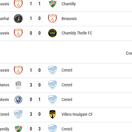
1
1
uvais
Chantilly
1
0
uehal
Beauvais
0
0
uvais
Chambly Thelle FC
Cre
1
0
uvais
Creteil
3
0
itanos
Creteil
0
1
sheim
Creteil
3
0
reteil
Villers Houlgate CF
0
3
ntilly
Creteil