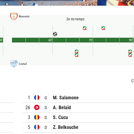
Beauvais
2e mi-temps
45'
60'
75'
90'
Creteil
C
1
M. Salamone
G
26
A. Belaïd
D
3
S. Cucu
D
5
Z. Belkouche
D