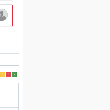
N
D
V