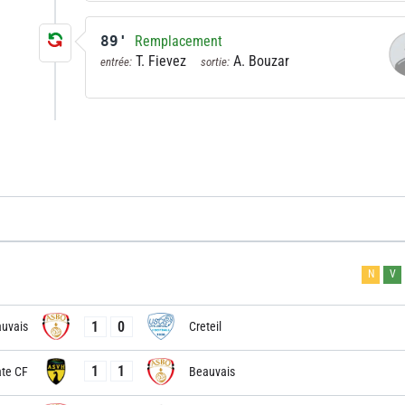
89'
Remplacement
T. Fievez
A. Bouzar
entrée:
sortie:
N
V
1
0
uvais
Creteil
1
1
ate CF
Beauvais