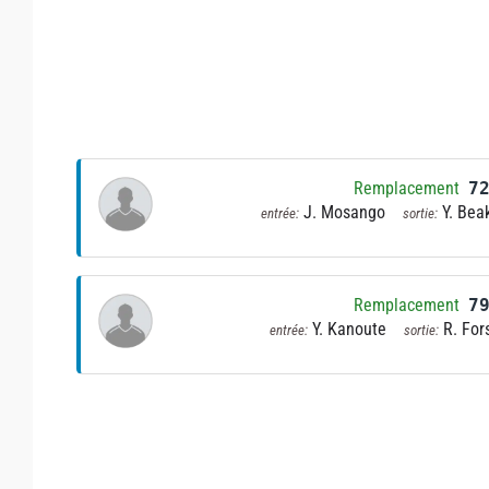
Remplacement
7
J. Mosango
Y. Bea
entrée:
sortie:
Remplacement
7
Y. Kanoute
R. For
entrée:
sortie: