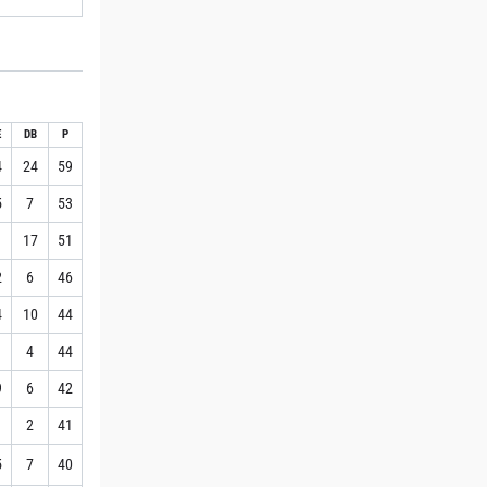
E
DB
P
4
24
59
5
7
53
1
17
51
2
6
46
4
10
44
1
4
44
9
6
42
1
2
41
5
7
40