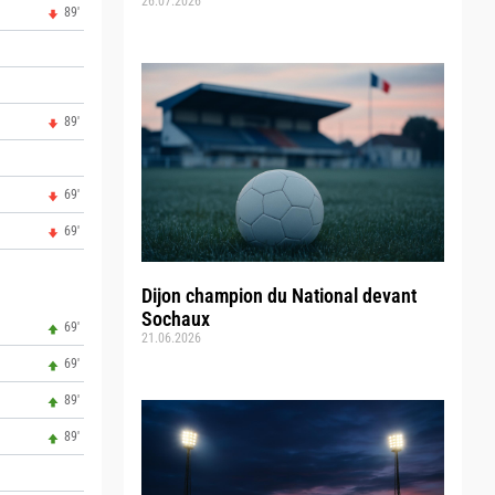
26.07.2026
89'
89'
69'
69'
Dijon champion du National devant
Sochaux
69'
21.06.2026
69'
89'
89'