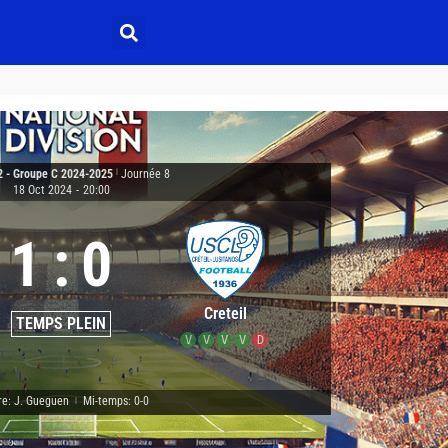
2 - Groupe C 2024-2025
|
Journée 8
18 Oct 2024
-
20:00
1
:
0
Creteil
TEMPS PLEIN
V
V
V
V
D
re: J. Gueguen
Mi-temps: 0-0
|