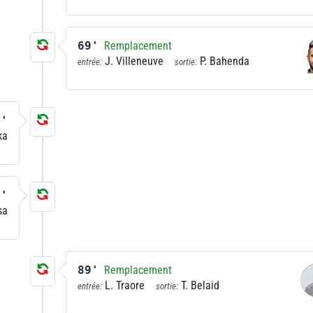
69'
Remplacement
J. Villeneuve
P. Bahenda
entrée:
sortie:
2'
ka
9'
sa
89'
Remplacement
L. Traore
T. Belaid
entrée:
sortie: