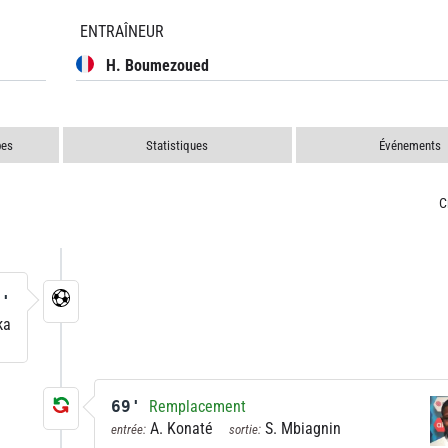
ENTRAÎNEUR
H. Boumezoued
pes
Statistiques
Événements
C
1'
ka
69'
Remplacement
A. Konaté
S. Mbiagnin
entrée:
sortie: