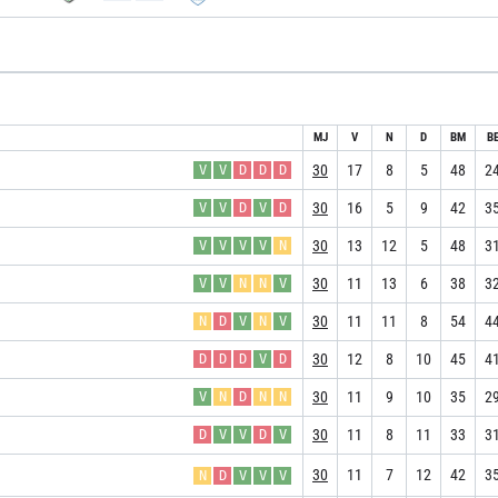
MJ
V
N
D
BM
B
30
17
8
5
48
2
V
V
D
D
D
30
16
5
9
42
3
V
V
D
V
D
30
13
12
5
48
3
V
V
V
V
N
30
11
13
6
38
3
V
V
N
N
V
30
11
11
8
54
4
N
D
V
N
V
30
12
8
10
45
4
D
D
D
V
D
30
11
9
10
35
2
V
N
D
N
N
30
11
8
11
33
3
D
V
V
D
V
30
11
7
12
42
3
N
D
V
V
V