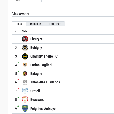
Classement
Tous
Domicile
Extérieur
#
Club
1
Fleury 91
2
Bobigny
3
Chambly Thelle FC
▲
4
Furiani-Agliani
▲
5
Balagne
▼
6
Thionville Lusitanos
▼
7
Creteil
▲
8
Beauvais
▲
9
Feignies-Aulnoye