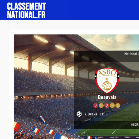
National 
Beauvais
D
N
D
N
N
Y. Beaka
61'
Arbit