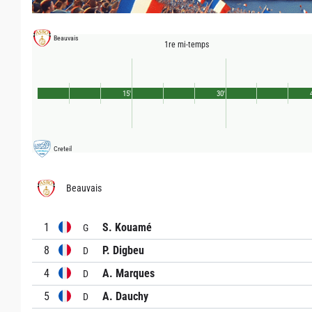
Beauvais
1re mi-temps
15'
30'
Creteil
Beauvais
1
S. Kouamé
G
8
P. Digbeu
D
4
A. Marques
D
5
A. Dauchy
D