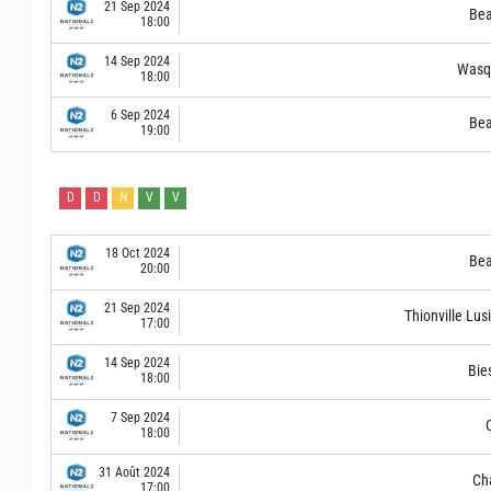
21 Sep 2024
Bea
18:00
14 Sep 2024
Wasq
18:00
6 Sep 2024
Bea
19:00
D
D
N
V
V
18 Oct 2024
Bea
20:00
21 Sep 2024
Thionville Lus
17:00
14 Sep 2024
Bie
18:00
7 Sep 2024
C
18:00
31 Août 2024
Cha
17:00