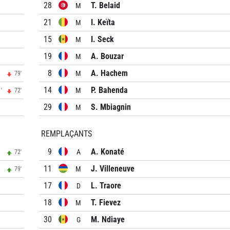
28
T. Belaid
M
21
I. Keïta
M
15
I. Seck
M
19
A. Bouzar
M
8
A. Hachem
M
79'
14
P. Bahenda
M
'
72'
29
S. Mbiagnin
M
REMPLAÇANTS
9
A. Konaté
A
72'
11
J. Villeneuve
M
79'
17
L. Traore
D
18
T. Fievez
M
30
M. Ndiaye
G