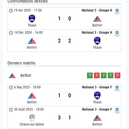
Confrontations directes
19 Avr 2025
-
17:00
National 3 - Groupe H
1
0
Thaon
Belfort
14 Déc 2024
-
16:00
National 3 - Groupe H
2
2
Belfort
Thaon
Derniers matchs
Belfort
V
D
V
V
D
6 Sep 2025
-
18:00
National 3 - Groupe F
1
0
Belfort
Thaon
30 Août 2025
-
18:00
National 3 - Groupe F
3
1
Chalon-sur-Saône
Belfort