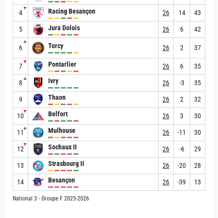
▼
Racing Besançon
4
26
14
43
Jura Dolois
5
26
6
42
▲
Torcy
6
26
2
37
▼
Pontarlier
7
26
6
35
▲
Ivry
8
26
-3
35
Thaon
9
26
2
32
▼
Belfort
10
26
3
30
▲
Mulhouse
11
26
-11
30
▼
Sochaux II
12
26
-6
29
Strasbourg II
13
26
-20
28
Besançon
14
26
-39
13
National 3 - Groupe F 2025-2026