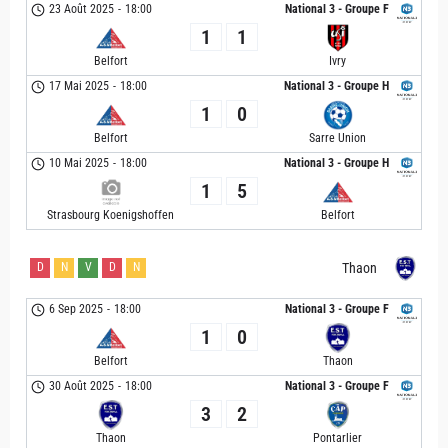
23 Août 2025
-
18:00
National 3 - Groupe F
1
1
Belfort
Ivry
17 Mai 2025
-
18:00
National 3 - Groupe H
1
0
Belfort
Sarre Union
10 Mai 2025
-
18:00
National 3 - Groupe H
1
5
Strasbourg Koenigshoffen
Belfort
D
N
V
D
N
Thaon
6 Sep 2025
-
18:00
National 3 - Groupe F
1
0
Belfort
Thaon
30 Août 2025
-
18:00
National 3 - Groupe F
3
2
Thaon
Pontarlier