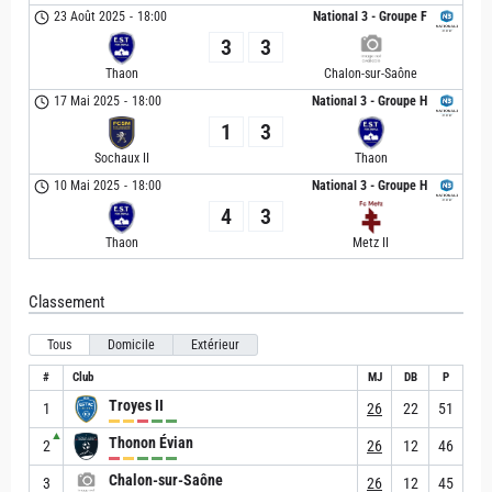
23 Août 2025
-
18:00
National 3 - Groupe F
3
3
Thaon
Chalon-sur-Saône
17 Mai 2025
-
18:00
National 3 - Groupe H
1
3
Sochaux II
Thaon
10 Mai 2025
-
18:00
National 3 - Groupe H
4
3
Thaon
Metz II
Classement
Tous
Domicile
Extérieur
#
Club
MJ
DB
P
Troyes II
1
26
22
51
▲
Thonon Évian
2
26
12
46
Chalon-sur-Saône
3
26
12
45