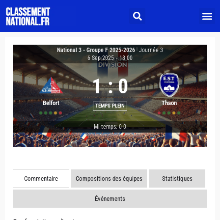
National 3 - Groupe F 2025-2026
|
Journée 3
6 Sep 2025
-
18:00
1
:
0
Belfort
Thaon
TEMPS PLEIN
Mi-temps: 0-0
Commentaire
Compositions des équipes
Statistiques
Événements