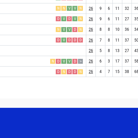
26
9
6
11
32
3
N
N
V
V
N
26
9
6
11
27
3
D
V
D
V
N
26
8
8
10
36
3
N
V
V
D
N
26
7
8
11
37
5
D
V
D
D
D
26
5
8
13
27
4
26
6
3
17
37
5
N
D
V
V
D
>
26
4
7
15
38
6
D
N
D
D
N