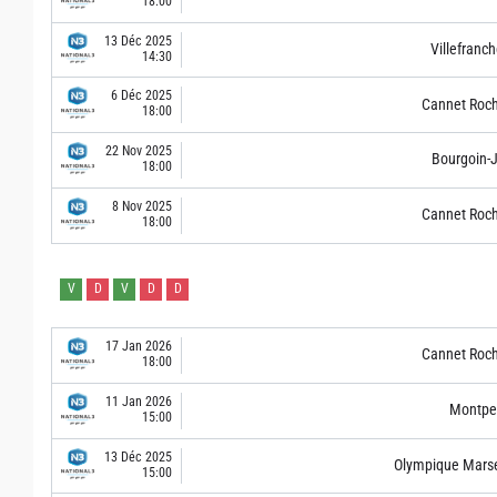
18:00
13 Déc 2025
Villefranc
14:30
6 Déc 2025
Cannet Roch
18:00
22 Nov 2025
Bourgoin-J
18:00
8 Nov 2025
Cannet Roch
18:00
V
D
V
D
D
17 Jan 2026
Cannet Roch
18:00
11 Jan 2026
Montpell
15:00
13 Déc 2025
Olympique Marsei
15:00