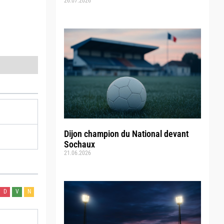
26.07.2026
Dijon champion du National devant
Sochaux
21.06.2026
D
V
N