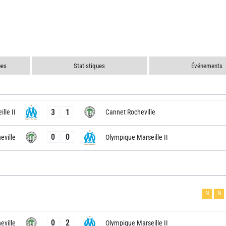
pes
Statistiques
Événements
3
1
lle II
Cannet Rocheville
0
0
eville
Olympique Marseille II
N
N
0
2
eville
Olympique Marseille II