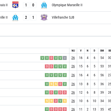
1
0
ais II
Olympique Marseille II
2
1
lle II
Villefranche SJB
MJ
V
N
D
BM
B
26
16
4
6
54
3
V
V
D
V
V
>
26
15
6
5
53
3
D
D
V
V
V
26
16
4
6
56
2
V
V
V
V
V
26
13
8
5
36
2
V
N
N
D
V
26
12
6
8
39
2
V
D
V
D
D
26
10
6
10
34
3
N
N
D
V
N
26
11
2
13
35
4
V
D
D
D
D