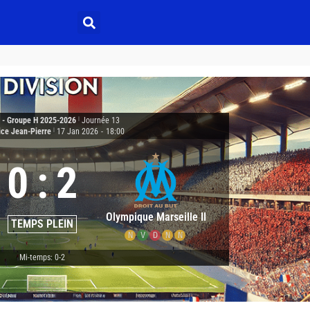
3 - Groupe H 2025-2026
|
Journée 13
ice Jean-Pierre
|
17 Jan 2026
-
18:00
0
:
2
Olympique Marseille II
TEMPS PLEIN
N
V
D
N
N
Mi-temps: 0-2