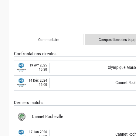
Commentaire
Compositions des équi
Confrontations directes
19 Avr 2025
Olympique Marsei
15:30
14 Déc 2024
Cannet Roch
16:00
Derniers matchs
Cannet Rocheville
17 Jan 2026
Cannet Roch