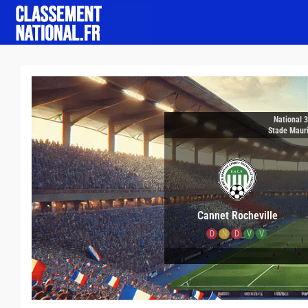
National 
Stade Maur
Cannet Rocheville
D
N
D
V
V