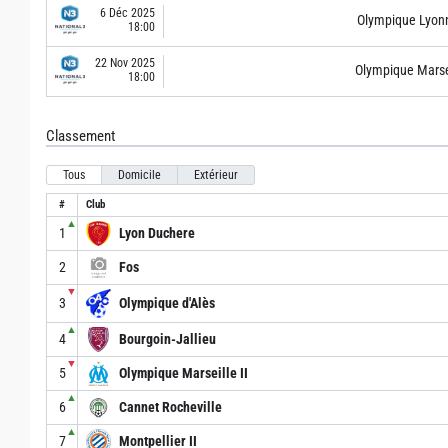
6 Déc 2025
Olympique Lyonn
18:00
22 Nov 2025
Olympique Marsei
18:00
Classement
Tous
Domicile
Extérieur
#
Club
▲
1
Lyon Duchere
2
Fos
▼
3
Olympique d'Alès
▲
4
Bourgoin-Jallieu
▼
5
Olympique Marseille II
▲
6
Cannet Rocheville
▲
7
Montpellier II