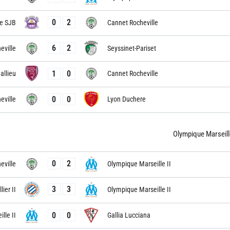
0
2
he SJB
Cannet Rocheville
6
2
eville
Seyssinet-Pariset
1
0
allieu
Cannet Rocheville
0
0
eville
Lyon Duchere
Olympique Marseille
0
2
eville
Olympique Marseille II
3
3
ier II
Olympique Marseille II
0
0
lle II
Gallia Lucciana