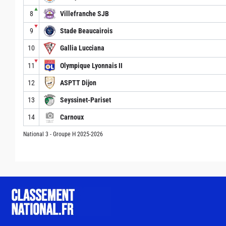
▲
8
Villefranche SJB
▼
9
Stade Beaucairois
10
Gallia Lucciana
▼
11
Olympique Lyonnais II
12
ASPTT Dijon
13
Seyssinet-Pariset
14
Carnoux
National 3 - Groupe H 2025-2026