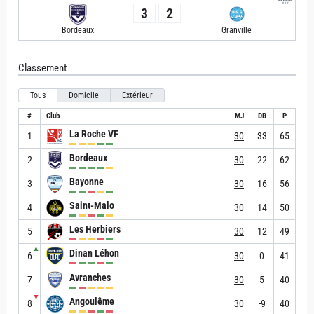
3
2
Bordeaux
Granville
Classement
Tous
Domicile
Extérieur
#
Club
MJ
DB
P
La Roche VF
1
30
33
65
Bordeaux
2
30
22
62
Bayonne
3
30
16
56
Saint-Malo
4
30
14
50
Les Herbiers
5
30
12
49
▲
Dinan Léhon
6
30
0
41
Avranches
7
30
5
40
▼
Angoulême
8
30
-9
40