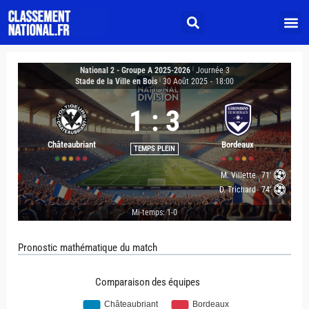
National 2 - Groupe A 2025-2026
|
Journée 3
Stade de la Ville en Bois
|
30 Août 2025
-
18:00
1
:
3
Châteaubriant
Bordeaux
TEMPS PLEIN
M. Villette
71'
D. Trichard
74'
Mi-temps: 1-0
Pronostic mathématique du match
Comparaison des équipes