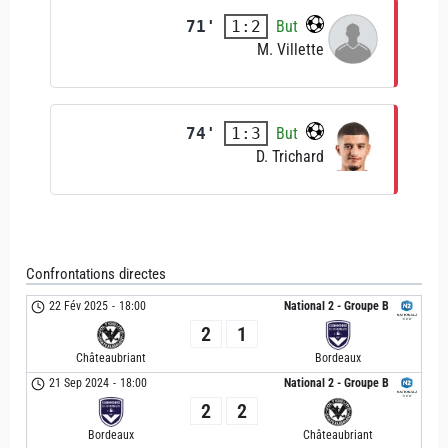
71'
But
1:2
M. Villette
74'
But
1:3
D. Trichard
Confrontations directes
22 Fév 2025
-
18:00
National 2 - Groupe B
2
1
Châteaubriant
Bordeaux
21 Sep 2024
-
18:00
National 2 - Groupe B
2
2
Bordeaux
Châteaubriant