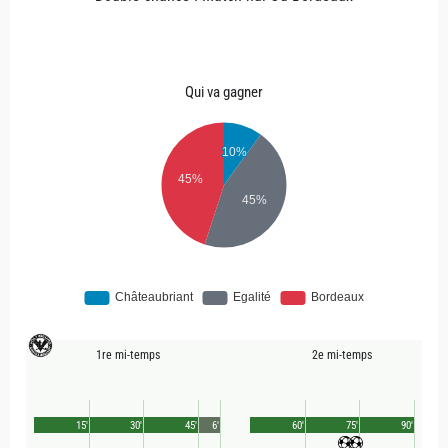
Qui va gagner
1re mi-temps
2e mi-temps
15'
30'
45'
6'
60'
75'
90'