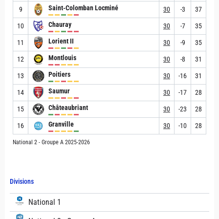
Saint-Colomban Locminé
9
30
-3
37
Chauray
10
30
-7
35
Lorient II
11
30
-9
35
Montlouis
12
30
-8
31
Poitiers
13
30
-16
31
Saumur
14
30
-17
28
Châteaubriant
15
30
-23
28
Granville
16
30
-10
28
National 2 - Groupe A 2025-2026
Divisions
National 1