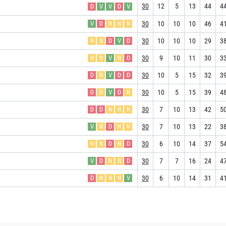
30
12
5
13
44
4
D
V
V
D
V
30
10
10
10
46
4
V
D
N
N
N
30
10
10
10
29
3
N
N
D
V
D
30
9
10
11
30
3
N
N
V
N
D
30
10
5
15
32
3
D
N
V
D
D
30
10
5
15
39
4
D
N
V
D
N
30
7
10
13
42
5
D
D
N
N
N
30
7
10
13
22
3
V
N
D
N
N
30
6
10
14
37
5
N
N
D
N
D
30
7
7
16
24
4
V
D
N
N
D
30
6
10
14
31
4
D
N
N
N
V