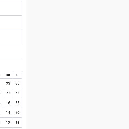
E
DB
P
7
33
65
8
22
62
6
16
56
9
14
50
3
12
49