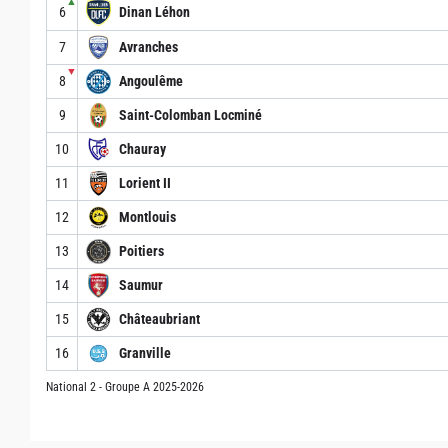
▲
6
Dinan Léhon
7
Avranches
▼
8
Angoulême
9
Saint-Colomban Locminé
10
Chauray
11
Lorient II
12
Montlouis
13
Poitiers
14
Saumur
15
Châteaubriant
16
Granville
National 2 - Groupe A 2025-2026