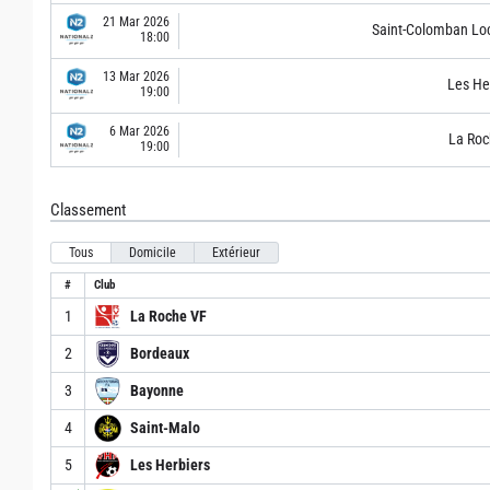
21 Mar 2026
Saint-Colomban Lo
18:00
13 Mar 2026
Les He
19:00
6 Mar 2026
La Roc
19:00
Classement
Tous
Domicile
Extérieur
#
Club
1
La Roche VF
2
Bordeaux
3
Bayonne
4
Saint-Malo
5
Les Herbiers