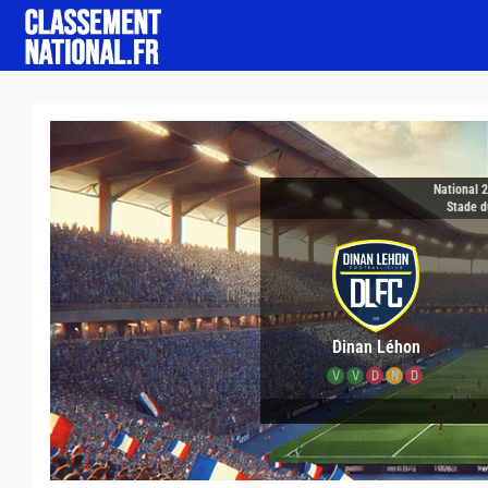
National 
Stade d
Dinan Léhon
V
V
D
N
D