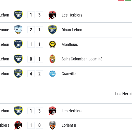
1
3
Léhon
Les Herbiers
2
1
yonne
Dinan Léhon
1
1
Léhon
Montlouis
0
1
Léhon
Saint-Colomban Locminé
4
2
Léhon
Granville
Les Herbi
1
3
Léhon
Les Herbiers
1
0
rbiers
Lorient II