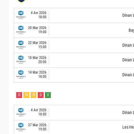
4 Avr 2026
Dinan 
18:00
28 Mar 2026
Ba
19:00
22 Mar 2026
Dinan 
15:00
18 Mar 2026
Dinan 
20:00
14 Mar 2026
Dinan 
18:00
D
N
N
D
V
4 Avr 2026
Dinan 
18:00
27 Mar 2026
Les He
19:00