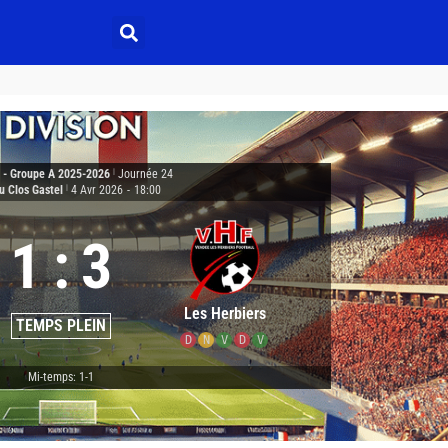
2 - Groupe A 2025-2026
|
Journée 24
u Clos Gastel
|
4 Avr 2026
-
18:00
1
:
3
Les Herbiers
TEMPS PLEIN
D
N
V
D
V
Mi-temps: 1-1