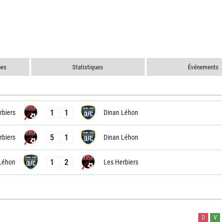
pes
Statistiques
Événements
1
1
rbiers
Dinan Léhon
5
1
rbiers
Dinan Léhon
1
2
Léhon
Les Herbiers
D
V