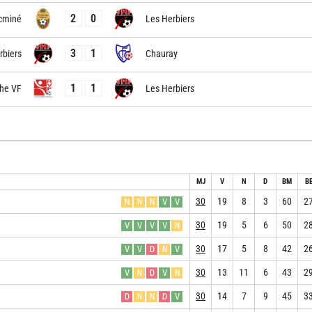
2
0
cminé
Les Herbiers
3
1
rbiers
Chauray
1
1
he VF
Les Herbiers
MJ
V
N
D
BM
B
30
19
8
3
60
2
N
N
N
V
V
30
19
5
6
50
2
V
V
V
V
N
30
17
5
8
42
2
V
V
D
N
V
30
13
11
6
43
2
V
N
D
V
N
30
14
7
9
45
3
D
N
N
D
V