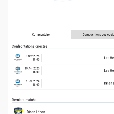
Commentaire
Compositions des équi
Confrontations directes
8 Nov 2025
Les He
18:00
19 Avr 2025
Les He
18:00
7 Déc 2024
Dinan 
18:00
Derniers matchs
Dinan Léhon