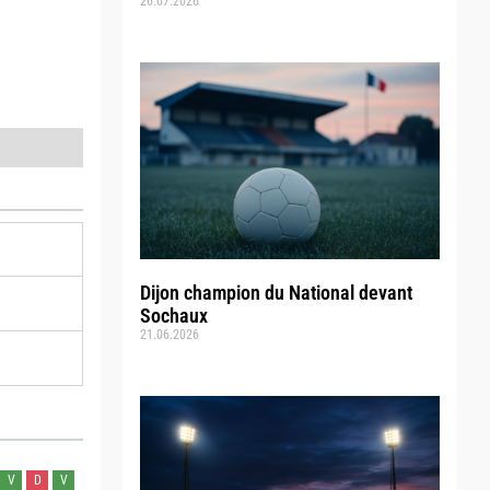
26.07.2026
Dijon champion du National devant
Sochaux
21.06.2026
V
D
V