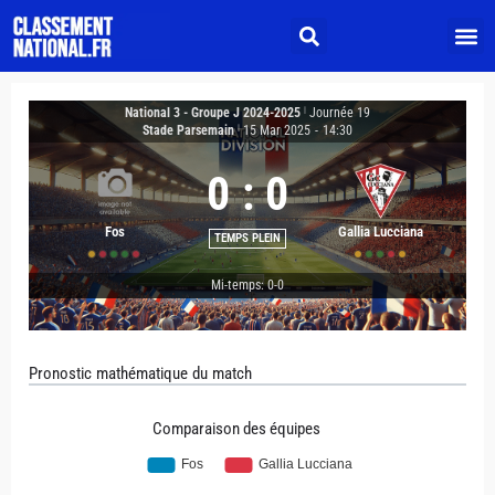
National 3 - Groupe J 2024-2025
|
Journée 19
Stade Parsemain
|
15 Mar 2025
-
14:30
0
:
0
Fos
Gallia Lucciana
TEMPS PLEIN
Mi-temps: 0-0
Pronostic mathématique du match
Comparaison des équipes