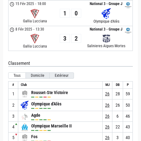
15 Fév 2025
-
18:00
National 3 - Groupe J
1
0
Gallia Lucciana
Olympique d'Alès
8 Fév 2025
-
13:30
National 3 - Groupe J
3
2
Salinieres Aigues Mortes
Gallia Lucciana
Classement
Tous
Domicile
Extérieur
#
Club
MJ
DB
P
Rousset-Ste Victoire
1
26
28
59
Olympique d'Alès
2
26
26
50
Agde
3
26
6
46
▲
Olympique Marseille II
4
26
22
43
▼
Fos
5
26
3
40