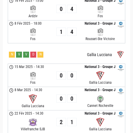
16 Fév 2025
-
15:00
National 3 - Groupe J
0
4
Ardziv
Fos
8 Fév 2025
-
18:00
National 3 - Groupe J
1
4
Fos
Rousset-Ste Victoire
N
V
V
D
N
Gallia Lucciana
15 Mar 2025
-
14:30
National 3 - Groupe J
0
0
Fos
Gallia Lucciana
8 Mar 2025
-
14:30
National 3 - Groupe J
0
0
Cannet Rocheville
Gallia Lucciana
22 Fév 2025
-
14:30
National 3 - Groupe J
2
1
Villefranche SJB
Gallia Lucciana