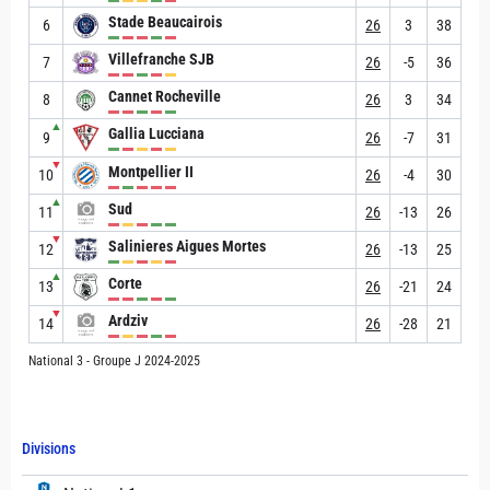
Stade Beaucairois
6
26
3
38
Villefranche SJB
7
26
-5
36
Cannet Rocheville
8
26
3
34
▲
Gallia Lucciana
9
26
-7
31
▼
Montpellier II
10
26
-4
30
▲
Sud
11
26
-13
26
▼
Salinieres Aigues Mortes
12
26
-13
25
▲
Corte
13
26
-21
24
▼
Ardziv
14
26
-28
21
National 3 - Groupe J 2024-2025
Divisions