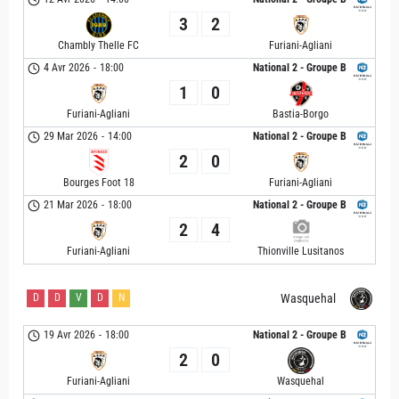
3
2
Chambly Thelle FC
Furiani-Agliani
4 Avr 2026
-
18:00
National 2 - Groupe B
1
0
Furiani-Agliani
Bastia-Borgo
29 Mar 2026
-
14:00
National 2 - Groupe B
2
0
Bourges Foot 18
Furiani-Agliani
21 Mar 2026
-
18:00
National 2 - Groupe B
2
4
Furiani-Agliani
Thionville Lusitanos
D
D
V
D
N
Wasquehal
19 Avr 2026
-
18:00
National 2 - Groupe B
2
0
Furiani-Agliani
Wasquehal