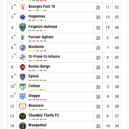
▲
Bourges Foot 18
2
30
11
52
▼
Haguenau
3
30
15
52
Feignies-Aulnoye
4
30
15
46
▲
Furiani-Agliani
5
30
5
45
▼
Biesheim
6
30
-1
44
▼
St-Pryvé St-Hilaire
7
30
4
42
Bastia-Borgo
8
30
-3
40
▲
Epinal
9
30
-5
40
▲
Colmar
10
30
-2
38
▼
Dieppe
11
30
-9
38
Beauvais
12
30
-3
38
Chambly Thelle FC
13
30
0
37
Wasquehal
14
30
-16
34