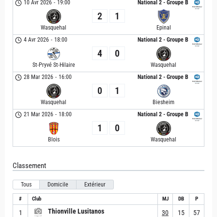
10 Avr 2026
-
19:00
National 2 - Groupe B
2
1
Wasquehal
Epinal
4 Avr 2026
-
18:00
National 2 - Groupe B
4
0
St-Pryvé St-Hilaire
Wasquehal
28 Mar 2026
-
16:00
National 2 - Groupe B
0
1
Wasquehal
Biesheim
21 Mar 2026
-
18:00
National 2 - Groupe B
1
0
Blois
Wasquehal
Classement
Tous
Domicile
Extérieur
#
Club
MJ
DB
P
Thionville Lusitanos
1
30
15
57