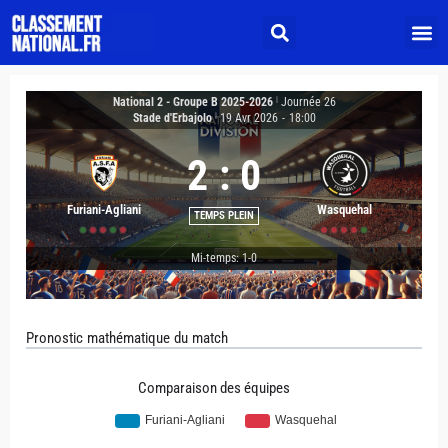
National 2 - Groupe B 2025-2026
|
Journée 26
Stade d'Erbajolo
|
19 Avr 2026
-
18:00
2
:
0
Furiani-Agliani
Wasquehal
TEMPS PLEIN
Mi-temps: 1-0
Pronostic mathématique du match
Comparaison des équipes