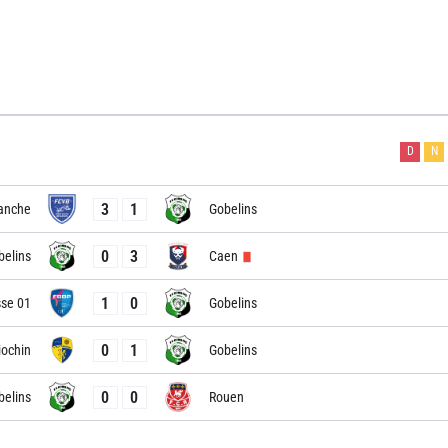
D
N
3
1
ranche
Gobelins
0
3
belins
Caen
1
0
sse 01
Gobelins
0
1
iochin
Gobelins
0
0
belins
Rouen