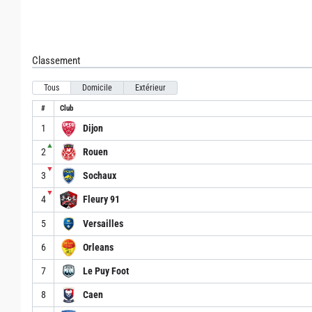
Classement
Tous
Domicile
Extérieur
#
Club
1
Dijon
▲
2
Rouen
▼
3
Sochaux
▼
4
Fleury 91
5
Versailles
6
Orleans
7
Le Puy Foot
8
Caen