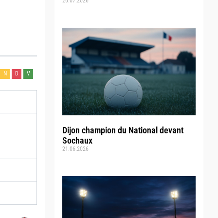
26.07.2026
N
D
V
Dijon champion du National devant
Sochaux
21.06.2026