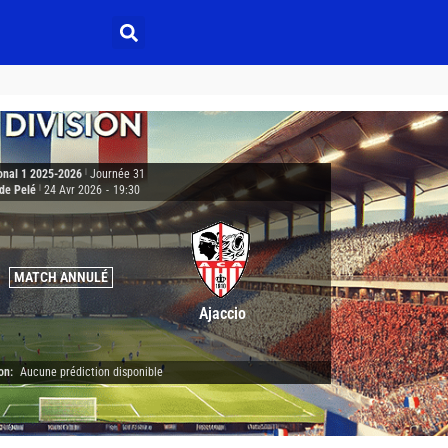
onal 1 2025-2026
|
Journée 31
de Pelé
|
24 Avr 2026
-
19:30
MATCH ANNULÉ
Ajaccio
on:
Aucune prédiction disponible