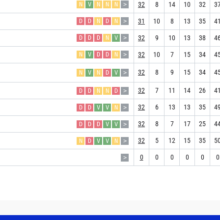
32
8
14
10
32
3
N
V
N
N
N
>
31
10
8
13
35
4
D
D
N
D
N
>
32
9
10
13
38
4
D
D
D
N
V
>
32
10
7
15
34
4
N
V
D
D
N
>
32
8
9
15
34
4
N
V
N
D
V
>
32
7
11
14
26
4
D
D
N
N
D
>
32
6
13
13
35
4
D
D
V
V
N
>
32
8
7
17
25
4
D
D
D
V
V
>
32
5
12
15
35
5
N
D
V
V
N
>
0
0
0
0
0
0
>