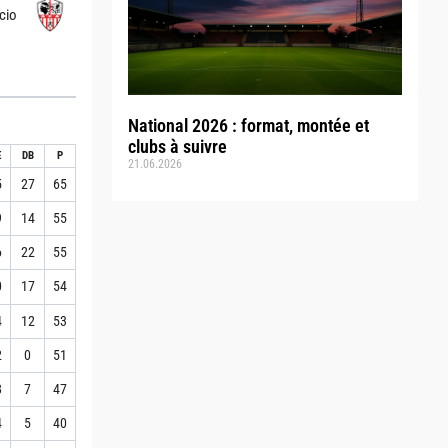
cio
National 2026 : format, montée et
clubs à suivre
E
DB
P
21.06.2026
5
27
65
9
14
55
6
22
55
0
17
54
4
12
53
2
0
51
8
7
47
4
5
40