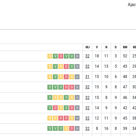
Ajac
MJ
V
N
D
BM
B
32
18
11
3
52
2
N
V
D
V
V
>
32
14
13
5
43
2
N
V
N
D
V
>
31
15
10
6
48
2
N
V
N
D
N
>
32
15
9
8
47
3
V
V
V
D
D
>
32
15
8
9
46
3
V
N
N
V
N
>
32
14
9
9
42
4
V
D
N
V
D
>
32
12
11
9
45
3
N
N
D
D
N
>
32
8
16
8
39
3
V
V
V
N
D
>