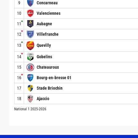
9
Concarneau
10
Valenciennes
▲
11
Aubagne
▼
12
Villefranche
▲
13
Quevilly
▼
14
Gobelins
15
Chateauroux
▼
16
Bourg-en-bresse 01
17
Stade Briochin
18
Ajaccio
National 1 2025-2026