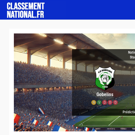
Nati
Sta
Gobelins
N
V
D
D
D
Prédicti