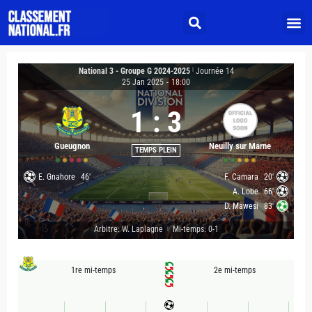
National 3 - Groupe G 2024-2025
|
Journée 14
25 Jan 2025
-
18:00
1
:
3
Gueugnon
Neuilly sur Marne
TEMPS PLEIN
E. Gnahore
46'
F. Camara
20'
A. Lobe
66'
D. Mawesi
83'
Arbitre: W. Laplagne
Mi-temps: 0-1
|
1re mi-temps
2e mi-temps