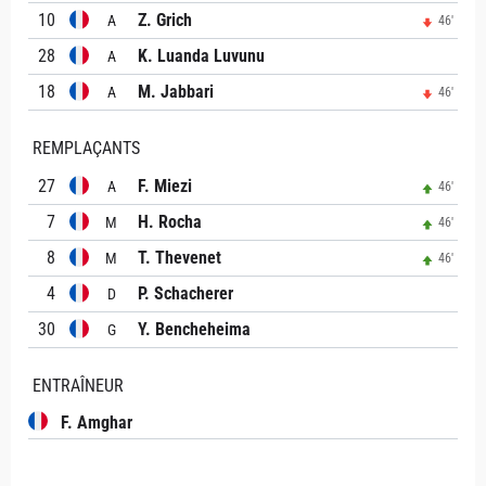
10
Z. Grich
A
46'
28
K. Luanda Luvunu
A
18
M. Jabbari
A
46'
REMPLAÇANTS
27
F. Miezi
A
46'
7
H. Rocha
M
46'
8
T. Thevenet
M
46'
4
P. Schacherer
D
30
Y. Bencheheima
G
ENTRAÎNEUR
F. Amghar