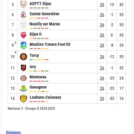
ASPTT Dijon
5
26
13
42
Sainte Geneviève
6
26
-1
35
Neuilly sur Marne
7
26
-2
35
Dijon II
8
26
0
33
▲
Moulins-Yzeure Foot 03
9
26
-8
33
▼
Torcy
10
26
-12
33
Ivry
11
26
-1
32
Montceau
12
26
-25
24
Gueugnon
13
26
-23
17
Louhans-Cuiseaux
14
26
-35
16
National 3 - Groupe G 2024-2025
Divisions