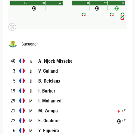
15'
30'
45'
60'
75'
90'
Gueugnon
40
A. Njock Misseke
G
3
V. Galland
D
5
B. Delclaux
D
19
I. Barker
D
29
I. Mohamed
M
21
M. Zampa
M
46'
22
E. Gnahore
M
46'
6
Y. Figueira
M