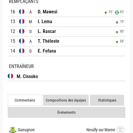
REMPLAÇANTS
16
D. Mawesi
A
55'
83'
13
I. Lema
M
79'
12
L. Rascar
D
88'
15
T. Théleste
A
88'
14
E. Fofana
D
ENTRAÎNEUR
M. Cissoko
Commentaire
Compositions des équipes
Statistiques
Événements
Gueugnon
Neuilly sur Marne