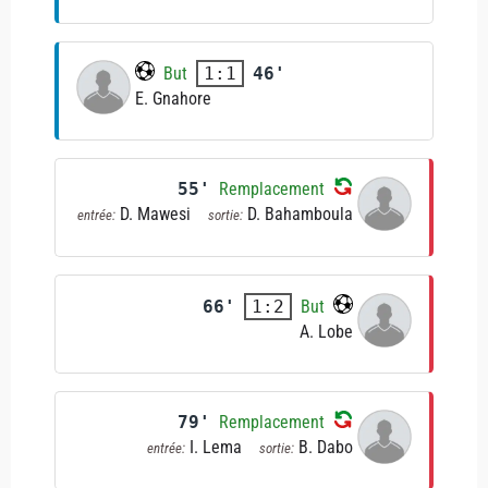
But
46'
1:1
E. Gnahore
55'
Remplacement
D. Mawesi
D. Bahamboula
entrée:
sortie:
66'
But
1:2
A. Lobe
79'
Remplacement
I. Lema
B. Dabo
entrée:
sortie: