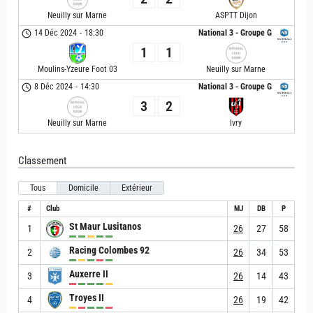
Neuilly sur Marne
ASPTT Dijon
14 Déc 2024
-
18:30
National 3 - Groupe G
1
1
Moulins-Yzeure Foot 03
Neuilly sur Marne
8 Déc 2024
-
14:30
National 3 - Groupe G
3
2
Neuilly sur Marne
Ivry
Classement
Tous
Domicile
Extérieur
#
Club
MJ
DB
P
St Maur Lusitanos
1
26
27
58
Racing Colombes 92
2
26
34
53
Auxerre II
3
26
14
43
Troyes II
4
26
19
42