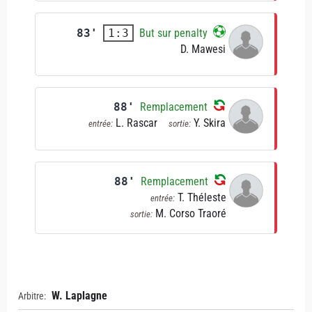
83'
But sur penalty
1:3
D. Mawesi
88'
Remplacement
L. Rascar
Y. Skira
entrée:
sortie:
88'
Remplacement
T. Théleste
entrée:
M. Corso Traoré
sortie:
W. Laplagne
Arbitre: