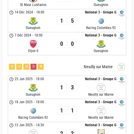
St Maur Lusitanos
Gueugnon
14 Déc 2024
-
18:00
National 3 - Groupe G
1
5
Gueugnon
Racing Colombes 92
7 Déc 2024
-
18:00
National 3 - Groupe G
0
0
Dijon II
Gueugnon
N
N
N
D
N
Neuilly sur Marne
25 Jan 2025
-
18:00
National 3 - Groupe G
1
3
Gueugnon
Neuilly sur Marne
18 Jan 2025
-
18:00
National 3 - Groupe G
1
1
Racing Colombes 92
Neuilly sur Marne
12 Jan 2025
-
14:30
National 3 - Groupe G
2
2