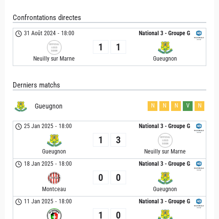
Confrontations directes
31 Août 2024
-
18:00
National 3 - Groupe G
1
1
Neuilly sur Marne
Gueugnon
Derniers matchs
Gueugnon
N
N
N
V
N
25 Jan 2025
-
18:00
National 3 - Groupe G
1
3
Gueugnon
Neuilly sur Marne
18 Jan 2025
-
18:00
National 3 - Groupe G
0
0
Montceau
Gueugnon
11 Jan 2025
-
18:00
National 3 - Groupe G
1
0