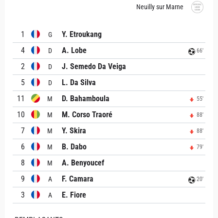
Neuilly sur Marne
1
Y. Etroukang
G
4
A. Lobe
D
66'
2
J. Semedo Da Veiga
D
5
L. Da Silva
D
11
D. Bahamboula
M
55'
10
M. Corso Traoré
M
88'
7
Y. Skira
M
88'
6
B. Dabo
M
79'
8
A. Benyoucef
M
9
F. Camara
A
20'
3
E. Fiore
A