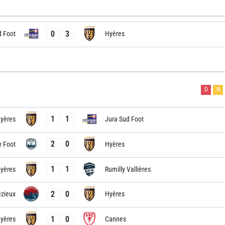
0
3
d Foot
Hyères
D
N
1
1
yères
Jura Sud Foot
2
0
y Foot
Hyères
1
1
yères
Rumilly Vallières
2
0
zieux
Hyères
1
0
yères
Cannes