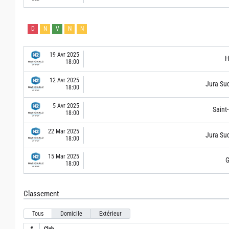
D
N
V
N
N
19 Avr 2025
H
18:00
12 Avr 2025
Jura Su
18:00
5 Avr 2025
Saint-
18:00
22 Mar 2025
Jura Su
18:00
15 Mar 2025
G
18:00
Classement
Tous
Domicile
Extérieur
#
Club