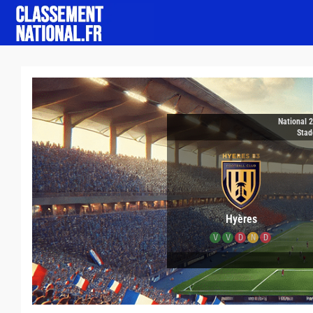
National 
Stad
Hyères
V
V
D
N
D