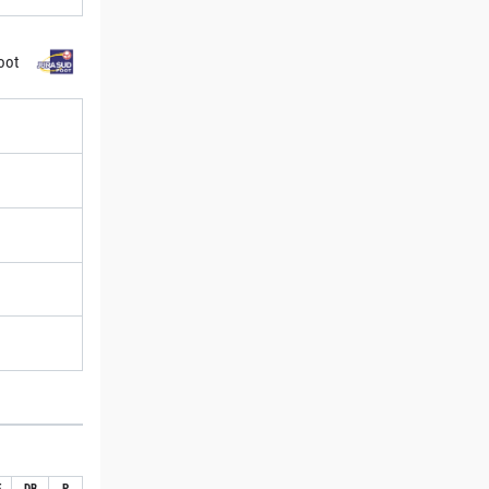
oot
E
DB
P