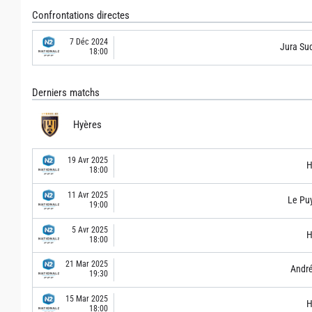
Confrontations directes
7 Déc 2024
Jura Su
18:00
Derniers matchs
Hyères
19 Avr 2025
H
18:00
11 Avr 2025
Le Pu
19:00
5 Avr 2025
H
18:00
21 Mar 2025
André
19:30
15 Mar 2025
H
18:00