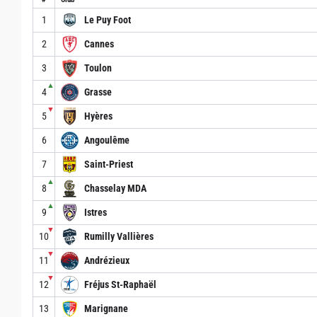
1
Le Puy Foot
2
Cannes
3
Toulon
▲
4
Grasse
▼
5
Hyères
6
Angoulême
7
Saint-Priest
▲
8
Chasselay MDA
▲
9
Istres
▼
10
Rumilly Vallières
▼
11
Andrézieux
▼
12
Fréjus St-Raphaël
13
Marignane