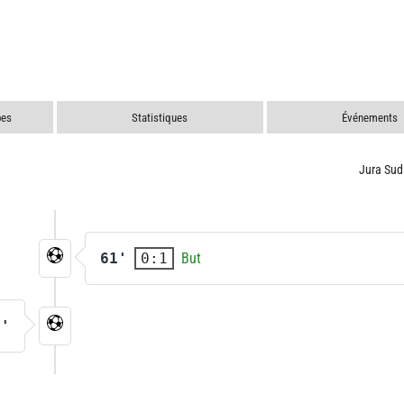
pes
Statistiques
Événements
Jura Sud
61'
But
0:1
2'