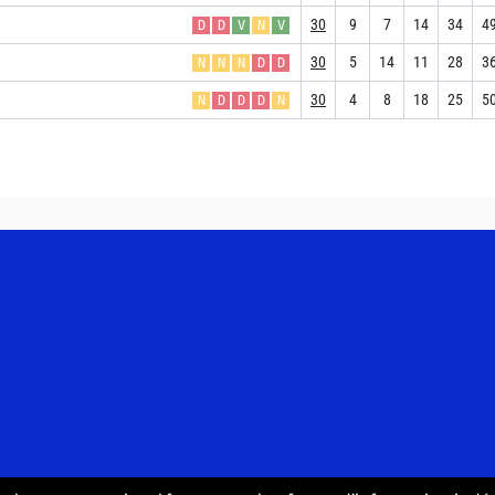
30
9
7
14
34
4
D
D
V
N
V
30
5
14
11
28
3
N
N
N
D
D
30
4
8
18
25
5
N
D
D
D
N