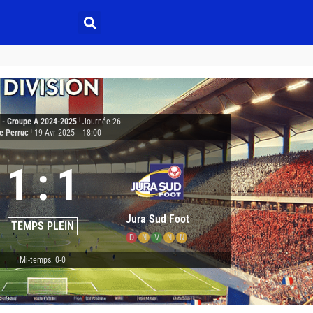
2 - Groupe A 2024-2025
|
Journée 26
e Perruc
|
19 Avr 2025
-
18:00
1
:
1
Jura Sud Foot
TEMPS PLEIN
D
N
V
N
N
Mi-temps: 0-0