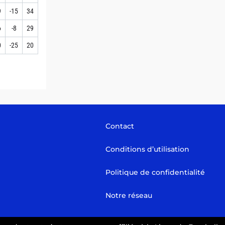
9
-15
34
6
-8
29
0
-25
20
Contact
Conditions d’utilisation
Politique de confidentialité
Notre réseau