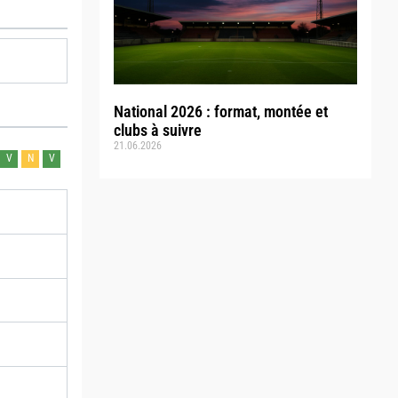
National 2026 : format, montée et
clubs à suivre
21.06.2026
V
N
V