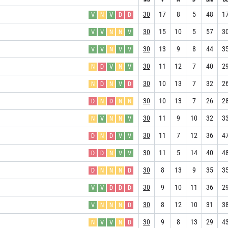
30
17
8
5
48
1
V
N
V
D
D
30
15
10
5
57
3
V
V
N
N
V
30
13
9
8
44
3
V
V
N
V
V
30
11
12
7
40
2
N
D
V
N
V
30
10
13
7
32
2
N
D
N
V
D
30
10
13
7
26
2
D
N
D
N
N
30
11
9
10
32
3
N
V
N
N
V
30
11
7
12
36
4
D
N
D
V
V
30
11
5
14
40
4
D
D
N
V
V
30
8
13
9
35
3
D
N
N
N
D
30
9
10
11
36
2
V
V
D
D
D
30
8
12
10
31
3
V
N
N
N
D
30
9
8
13
29
4
N
V
V
N
D