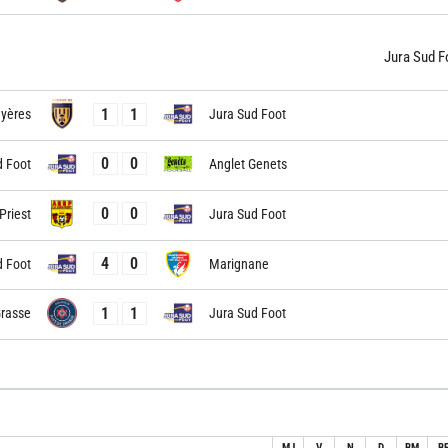
Jura Sud F
1
1
yères
Jura Sud Foot
0
0
d Foot
Anglet Genets
0
0
Priest
Jura Sud Foot
4
0
d Foot
Marignane
1
1
rasse
Jura Sud Foot
MJ
V
N
D
BM
B