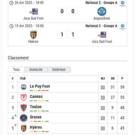
26 Avr 2025
-
18:00
National 2 - Groupe A
0
0
Jura Sud Foot
Angoulême
19 Avr 2025
-
18:00
National 2 - Groupe A
1
1
Hyères
Jura Sud Foot
Classement
Tous
Domicile
Extérieur
#
Club
MJ
DB
P
Le Puy Foot
1
30
31
59
Cannes
2
30
27
55
Toulon
3
30
9
48
▲
Grasse
4
30
11
45
▼
Hyères
5
30
6
43