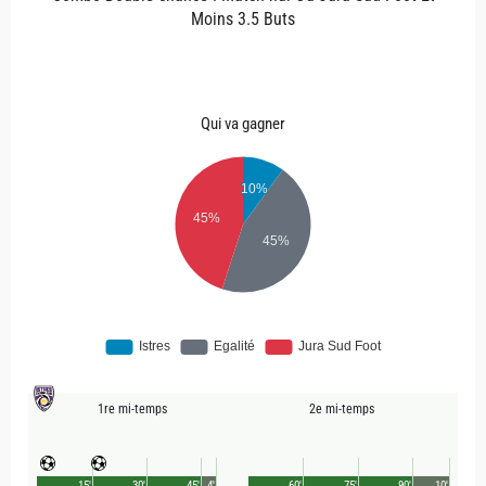
Moins 3.5 Buts
Qui va gagner
1re mi-temps
2e mi-temps
15'
30'
45'
4'
60'
75'
90'
10'