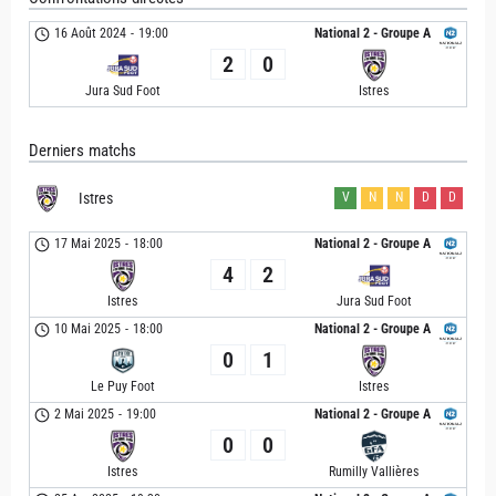
16 Août 2024
-
19:00
National 2 - Groupe A
2
0
Jura Sud Foot
Istres
Derniers matchs
Istres
V
N
N
D
D
17 Mai 2025
-
18:00
National 2 - Groupe A
4
2
Istres
Jura Sud Foot
10 Mai 2025
-
18:00
National 2 - Groupe A
0
1
Le Puy Foot
Istres
2 Mai 2025
-
19:00
National 2 - Groupe A
0
0
Istres
Rumilly Vallières