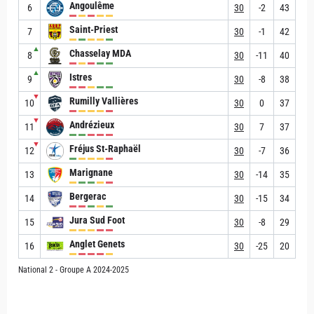
Angoulême
6
30
-2
43
Saint-Priest
7
30
-1
42
▲
Chasselay MDA
8
30
-11
40
▲
Istres
9
30
-8
38
▼
Rumilly Vallières
10
30
0
37
▼
Andrézieux
11
30
7
37
▼
Fréjus St-Raphaël
12
30
-7
36
Marignane
13
30
-14
35
Bergerac
14
30
-15
34
Jura Sud Foot
15
30
-8
29
Anglet Genets
16
30
-25
20
National 2 - Groupe A 2024-2025