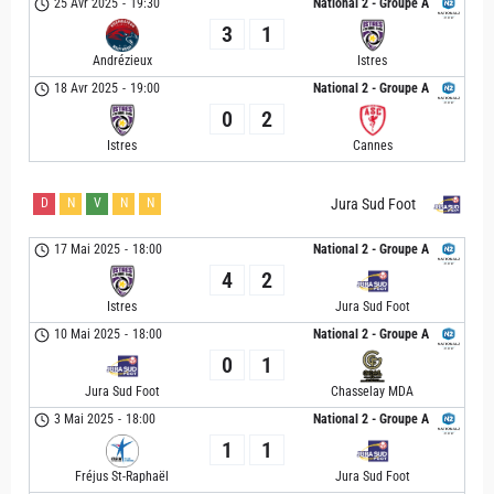
25 Avr 2025
-
19:30
National 2 - Groupe A
3
1
Andrézieux
Istres
18 Avr 2025
-
19:00
National 2 - Groupe A
0
2
Istres
Cannes
D
N
V
N
N
Jura Sud Foot
17 Mai 2025
-
18:00
National 2 - Groupe A
4
2
Istres
Jura Sud Foot
10 Mai 2025
-
18:00
National 2 - Groupe A
0
1
Jura Sud Foot
Chasselay MDA
3 Mai 2025
-
18:00
National 2 - Groupe A
1
1
Fréjus St-Raphaël
Jura Sud Foot