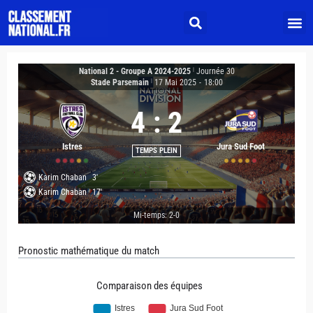
National 2 - Groupe A 2024-2025
|
Journée 30
Stade Parsemain
|
17 Mai 2025
-
18:00
4
:
2
Istres
Jura Sud Foot
TEMPS PLEIN
Karim Chaban
3'
Karim Chaban
17'
Mi-temps: 2-0
Pronostic mathématique du match
Comparaison des équipes