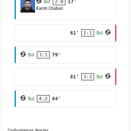
But
17'
2:0
Karim Chaban
61'
But
2:1
But
79'
3:1
81'
But
3:2
But
84'
4:2
Confrontations directes