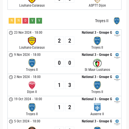
Louhans-Cuiseaux
ASPTT Dijon
N
N
D
V
V
Troyes II
23 Nov 2024
-
18:00
National 3 - Groupe G
2
2
Louhans-Cuiseaux
Troyes II
9 Nov 2024
-
18:00
National 3 - Groupe G
0
0
Troyes II
St Maur Lusitanos
2 Nov 2024
-
18:00
National 3 - Groupe G
1
3
Dijon II
Troyes II
19 Oct 2024
-
18:00
National 3 - Groupe G
1
2
Troyes II
Auxerre II
5 Oct 2024
-
18:00
National 3 - Groupe G