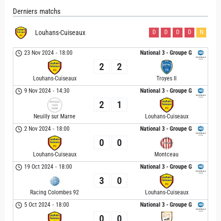
Derniers matchs
Louhans-Cuiseaux
D
D
D
D
N
23 Nov 2024
-
18:00
National 3 - Groupe G
2
2
Louhans-Cuiseaux
Troyes II
9 Nov 2024
-
14:30
National 3 - Groupe G
2
1
Neuilly sur Marne
Louhans-Cuiseaux
2 Nov 2024
-
18:00
National 3 - Groupe G
0
0
Louhans-Cuiseaux
Montceau
19 Oct 2024
-
18:00
National 3 - Groupe G
3
0
Racing Colombes 92
Louhans-Cuiseaux
5 Oct 2024
-
18:00
National 3 - Groupe G
0
0