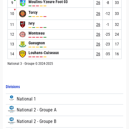
Moulins-Yzeure Foot 03
9
26
-8
33
▼
Torcy
10
26
-12
33
Ivry
11
26
-1
32
Montceau
12
26
-25
24
Gueugnon
13
26
-23
17
Louhans-Cuiseaux
14
26
-35
16
National 3 - Groupe G 2024-2025
Divisions
National 1
National 2 - Groupe A
National 2 - Groupe B