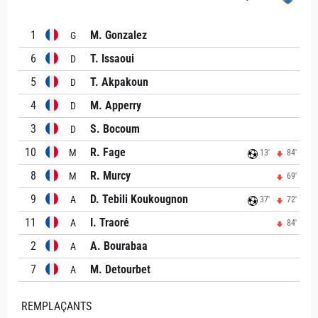
1
M. Gonzalez
G
6
T. Issaoui
D
5
T. Akpakoun
D
4
M. Apperry
D
3
S. Bocoum
D
10
R. Fage
M
13'
84'
8
R. Murcy
M
69'
9
D. Tebili Koukougnon
A
37'
72'
11
I. Traoré
A
84'
2
A. Bourabaa
A
7
M. Detourbet
A
REMPLAÇANTS