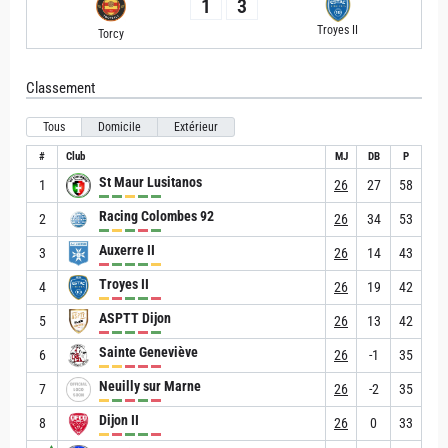
1
3
Troyes II
Torcy
Classement
Tous
Domicile
Extérieur
#
Club
MJ
DB
P
St Maur Lusitanos
1
26
27
58
Racing Colombes 92
2
26
34
53
Auxerre II
3
26
14
43
Troyes II
4
26
19
42
ASPTT Dijon
5
26
13
42
Sainte Geneviève
6
26
-1
35
Neuilly sur Marne
7
26
-2
35
Dijon II
8
26
0
33
▲