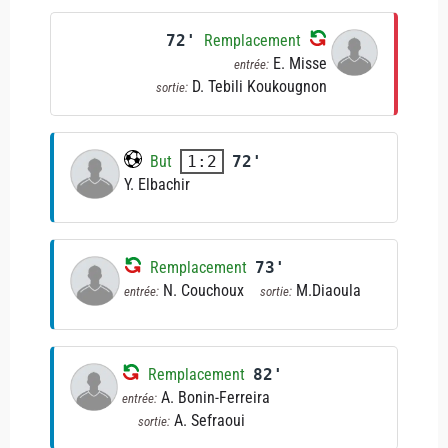
72'
Remplacement
E. Misse
entrée:
D. Tebili Koukougnon
sortie:
But
72'
1:2
Y. Elbachir
Remplacement
73'
N. Couchoux
M.Diaoula
entrée:
sortie:
Remplacement
82'
A. Bonin-Ferreira
entrée:
A. Sefraoui
sortie: