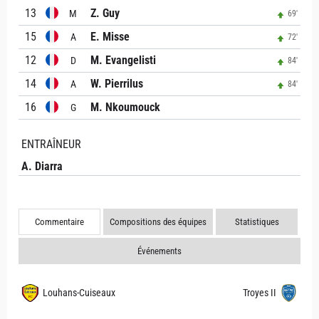
13
Z. Guy
M
69'
15
E. Misse
A
72'
12
M. Evangelisti
D
84'
14
W. Pierrilus
A
84'
16
M. Nkoumouck
G
ENTRAÎNEUR
A. Diarra
Commentaire
Compositions des équipes
Statistiques
Événements
Louhans-Cuiseaux
Troyes II