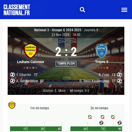
National 3 - Groupe G 2024-2025
|
Journée 9
23 Nov 2024
-
18:00
2
:
2
Louhans-Cuiseaux
Troyes II
TEMPS PLEIN
Y. Elbachir
72'
R. Fage
13'
A. Sahibeddine
88'
D. Tebili Koukougnon
37'
Arbitre: E. More
Mi-temps: 0-2
|
1re mi-temps
2e mi-temps
15'
30'
45'
60'
75'
90'