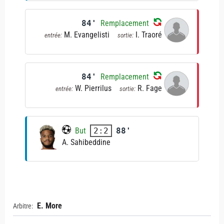
84'
Remplacement
M. Evangelisti
I. Traoré
entrée:
sortie:
84'
Remplacement
W. Pierrilus
R. Fage
entrée:
sortie:
But
88'
2:2
A. Sahibeddine
E. More
Arbitre: