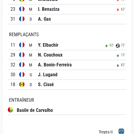
23
I. Benaziza
M
62'
31
A. Gas
D
REMPLAÇANTS
11
Y. Elbachir
M
62'
72'
29
N. Couchoux
M
73'
32
A. Bonin-Ferreira
M
82'
30
J. Lugand
G
18
S. Cissé
D
ENTRAÎNEUR
Basile de Carvalho
Troyes II