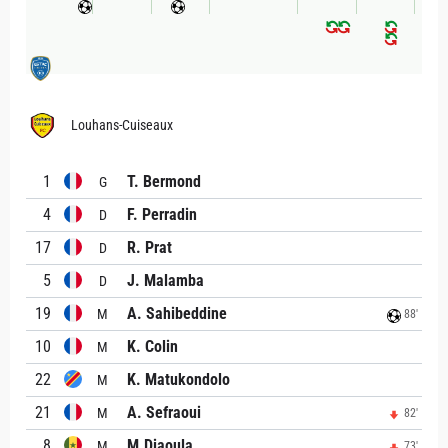
Louhans-Cuiseaux
1
T. Bermond
G
4
F. Perradin
D
17
R. Prat
D
5
J. Malamba
D
19
A. Sahibeddine
M
88'
10
K. Colin
M
22
K. Matukondolo
M
21
A. Sefraoui
M
82'
8
M.Diaoula
M
73'