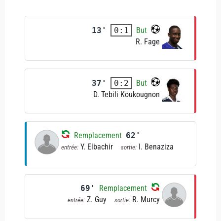
13'
But
0:1
R. Fage
37'
But
0:2
D. Tebili Koukougnon
Remplacement
62'
Y. Elbachir
I. Benaziza
entrée:
sortie:
69'
Remplacement
Z. Guy
R. Murcy
entrée:
sortie: