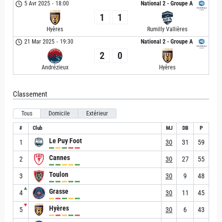
5 Avr 2025
-
18:00
National 2 - Groupe A
1
1
Hyères
Rumilly Vallières
21 Mar 2025
-
19:30
National 2 - Groupe A
2
0
Andrézieux
Hyères
Classement
Tous
Domicile
Extérieur
#
Club
MJ
DB
P
Le Puy Foot
1
30
31
59
Cannes
2
30
27
55
Toulon
3
30
9
48
▲
Grasse
4
30
11
45
▼
Hyères
5
30
6
43