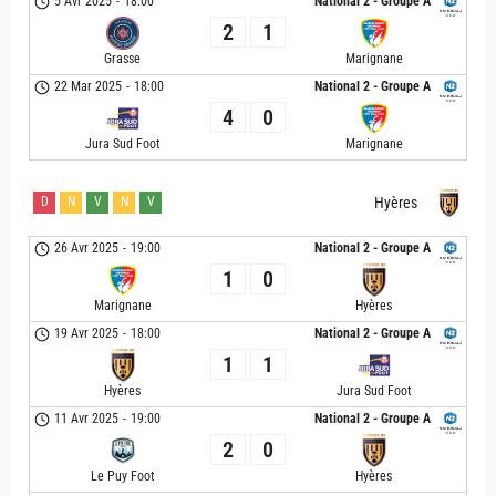
5 Avr 2025
-
18:00
National 2 - Groupe A
2
1
Grasse
Marignane
22 Mar 2025
-
18:00
National 2 - Groupe A
4
0
Jura Sud Foot
Marignane
D
N
V
N
V
Hyères
26 Avr 2025
-
19:00
National 2 - Groupe A
1
0
Marignane
Hyères
19 Avr 2025
-
18:00
National 2 - Groupe A
1
1
Hyères
Jura Sud Foot
11 Avr 2025
-
19:00
National 2 - Groupe A
2
0
Le Puy Foot
Hyères