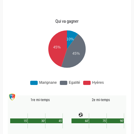
Qui va gagner
1re mi-temps
2e mi-temps
15'
30'
45'
60'
75'
90'