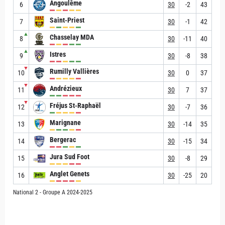
Angoulême
6
30
-2
43
Saint-Priest
7
30
-1
42
▲
Chasselay MDA
8
30
-11
40
▲
Istres
9
30
-8
38
▼
Rumilly Vallières
10
30
0
37
▼
Andrézieux
11
30
7
37
▼
Fréjus St-Raphaël
12
30
-7
36
Marignane
13
30
-14
35
Bergerac
14
30
-15
34
Jura Sud Foot
15
30
-8
29
Anglet Genets
16
30
-25
20
National 2 - Groupe A 2024-2025