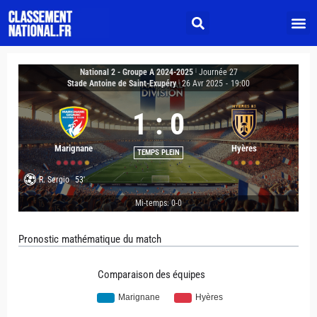
National 2 - Groupe A 2024-2025
|
Journée 27
Stade Antoine de Saint-Exupéry
|
26 Avr 2025
-
19:00
1
:
0
Marignane
Hyères
TEMPS PLEIN
R. Sergio
53'
Mi-temps: 0-0
Pronostic mathématique du match
Comparaison des équipes