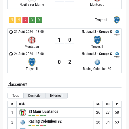
Neuilly sur Marne
Montceau
N
N
D
V
V
Troyes II
31 Août 2024
-
18:00
National 3 - Groupe G
1
0
Montceau
Troyes II
24 Août 2024
-
18:00
National 3 - Groupe G
0
2
Troyes II
Racing Colombes 92
Classement
Tous
Domicile
Extérieur
#
Club
MJ
DB
P
St Maur Lusitanos
1
26
27
58
Racing Colombes 92
2
26
34
53