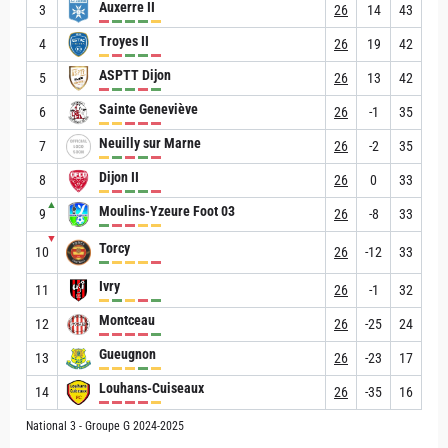
Auxerre II
3
26
14
43
Troyes II
4
26
19
42
ASPTT Dijon
5
26
13
42
Sainte Geneviève
6
26
-1
35
Neuilly sur Marne
7
26
-2
35
Dijon II
8
26
0
33
▲
Moulins-Yzeure Foot 03
9
26
-8
33
▼
Torcy
10
26
-12
33
Ivry
11
26
-1
32
Montceau
12
26
-25
24
Gueugnon
13
26
-23
17
Louhans-Cuiseaux
14
26
-35
16
National 3 - Groupe G 2024-2025