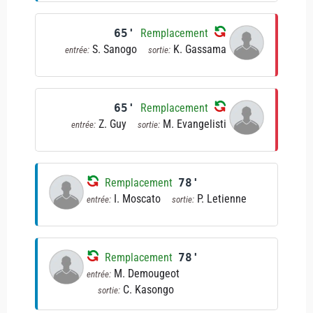
65'
Remplacement
S. Sanogo
K. Gassama
entrée:
sortie:
65'
Remplacement
Z. Guy
M. Evangelisti
entrée:
sortie:
Remplacement
78'
I. Moscato
P. Letienne
entrée:
sortie:
Remplacement
78'
M. Demougeot
entrée:
C. Kasongo
sortie: