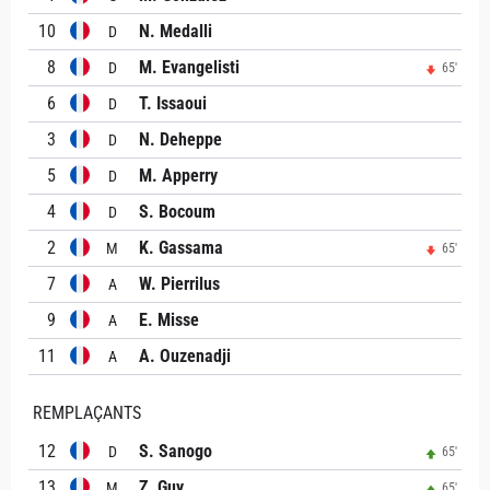
10
N. Medalli
D
8
M. Evangelisti
D
65'
6
T. Issaoui
D
3
N. Deheppe
D
5
M. Apperry
D
4
S. Bocoum
D
2
K. Gassama
M
65'
7
W. Pierrilus
A
9
E. Misse
A
11
A. Ouzenadji
A
REMPLAÇANTS
12
S. Sanogo
D
65'
13
Z. Guy
M
65'