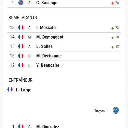
9
C. Kasongo
A
78'
REMPLAÇANTS
13
I. Moscato
A
78'
14
M. Demougeot
M
78'
15
L. Salles
A
88'
16
M. Dechaume
G
12
Y. Beaucaire
D
ENTRAÎNEUR
L. Large
Troyes II
1
M. Gonzalez
G