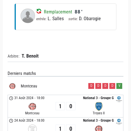
Remplacement
88'
L. Salles
D. Obarogie
entrée:
sortie:
T. Benoit
Arbitre:
Derniers matchs
Montceau
D
D
D
D
V
31 Août 2024
-
18:00
National 3 - Groupe G
1
0
Montceau
Troyes II
24 Août 2024
-
18:00
National 3 - Groupe G
1
0