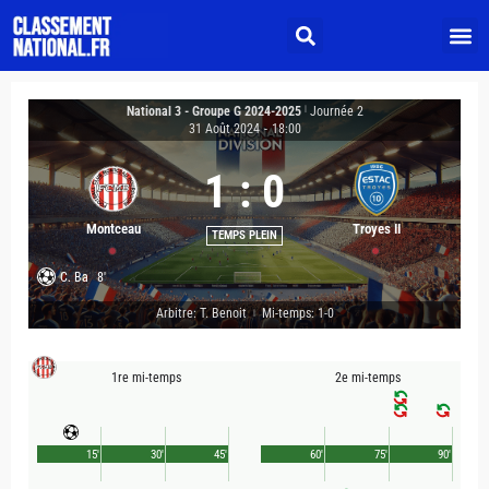
National 3 - Groupe G 2024-2025
|
Journée 2
31 Août 2024
-
18:00
1
:
0
Montceau
Troyes II
TEMPS PLEIN
C. Ba
8'
Arbitre: T. Benoit
Mi-temps: 1-0
|
1re mi-temps
2e mi-temps
15'
30'
45'
60'
75'
90'