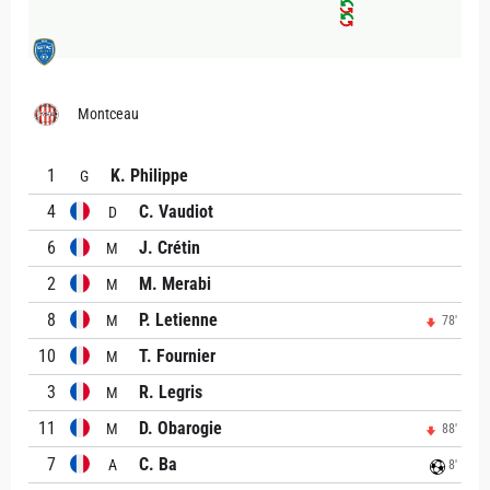
Montceau
1
K. Philippe
G
4
C. Vaudiot
D
6
J. Crétin
M
2
M. Merabi
M
8
P. Letienne
M
78'
10
T. Fournier
M
3
R. Legris
M
11
D. Obarogie
M
88'
7
C. Ba
A
8'