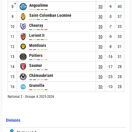
▼
Angoulême
8
30
-9
40
Saint-Colomban Locminé
9
30
-3
37
Chauray
10
30
-7
35
Lorient II
11
30
-9
35
Montlouis
12
30
-8
31
Poitiers
13
30
-16
31
Saumur
14
30
-17
28
Châteaubriant
15
30
-23
28
Granville
16
30
-10
28
National 2 - Groupe A 2025-2026
Divisions