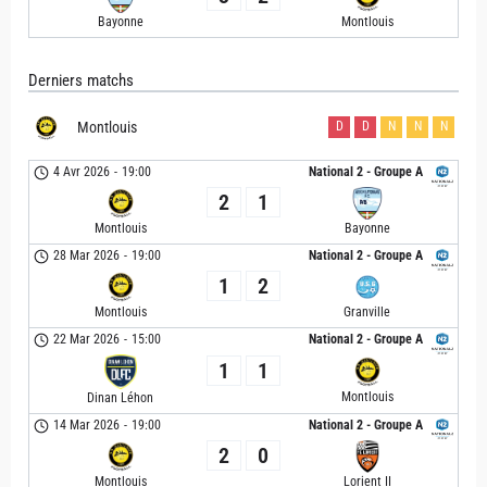
Bayonne
Montlouis
Derniers matchs
Montlouis
D
D
N
N
N
4 Avr 2026
-
19:00
National 2 - Groupe A
2
1
Montlouis
Bayonne
28 Mar 2026
-
19:00
National 2 - Groupe A
1
2
Montlouis
Granville
22 Mar 2026
-
15:00
National 2 - Groupe A
1
1
Montlouis
Dinan Léhon
14 Mar 2026
-
19:00
National 2 - Groupe A
2
0
Montlouis
Lorient II