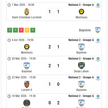
7 Mar 2026
-
18:00
National 2 - Groupe A
1
1
Saint-Colomban Locminé
Montlouis
V
V
D
N
V
Bayonne
4 Avr 2026
-
19:00
National 2 - Groupe A
2
1
Montlouis
Bayonne
28 Mar 2026
-
19:00
National 2 - Groupe A
2
1
Bayonne
Dinan Léhon
22 Mar 2026
-
15:00
National 2 - Groupe A
1
0
Lorient II
Bayonne
18 Mar 2026
-
19:30
National 2 - Groupe A
0
2