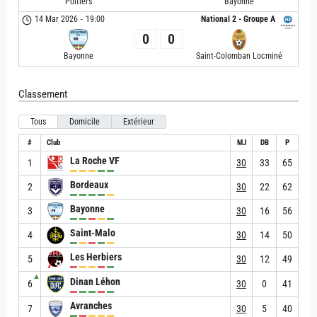
Poitiers
Bayonne
14 Mar 2026
-
19:00
National 2 - Groupe A
0
0
Bayonne
Saint-Colomban Locminé
Classement
Tous
Domicile
Extérieur
#
Club
MJ
DB
P
La Roche VF
1
30
33
65
Bordeaux
2
30
22
62
Bayonne
3
30
16
56
Saint-Malo
4
30
14
50
Les Herbiers
5
30
12
49
▲
Dinan Léhon
6
30
0
41
Avranches
7
30
5
40