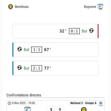
Montlouis
Bayonne
32'
But
0:1
But
67'
1:1
But
77'
2:1
Confrontations directes
8 Nov 2025
-
19:00
National 2 - Groupe A
3
2