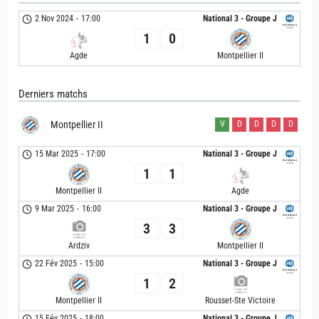
2 Nov 2024
-
17:00
National 3 - Groupe J
1
0
Agde
Montpellier II
Derniers matchs
Montpellier II
V
D
D
D
D
15 Mar 2025
-
17:00
National 3 - Groupe J
1
1
Montpellier II
Agde
9 Mar 2025
-
16:00
National 3 - Groupe J
3
3
Ardziv
Montpellier II
22 Fév 2025
-
15:00
National 3 - Groupe J
1
2
Montpellier II
Rousset-Ste Victoire
15 Fév 2025
-
18:00
National 3 - Groupe J