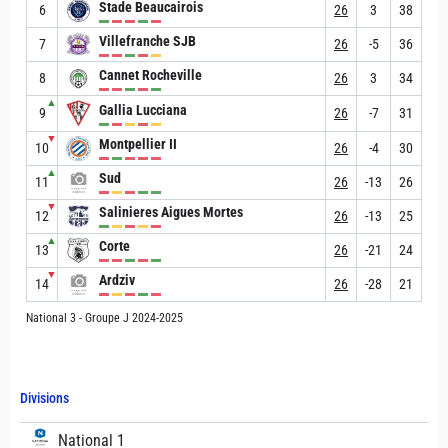
Stade Beaucairois
6
26
3
38
Villefranche SJB
7
26
-5
36
Cannet Rocheville
8
26
3
34
▲
Gallia Lucciana
9
26
-7
31
▼
Montpellier II
10
26
-4
30
▲
Sud
11
26
-13
26
▼
Salinieres Aigues Mortes
12
26
-13
25
▲
Corte
13
26
-21
24
▼
Ardziv
14
26
-28
21
National 3 - Groupe J 2024-2025
Divisions
National 1