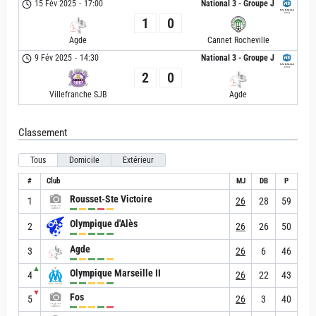
15 Fév 2025
-
17:00
National 3 - Groupe J
1
0
Agde
Cannet Rocheville
9 Fév 2025
-
14:30
National 3 - Groupe J
2
0
Villefranche SJB
Agde
Classement
Tous
Domicile
Extérieur
#
Club
MJ
DB
P
Rousset-Ste Victoire
1
26
28
59
Olympique d'Alès
2
26
26
50
Agde
3
26
6
46
▲
Olympique Marseille II
4
26
22
43
▼
Fos
5
26
3
40