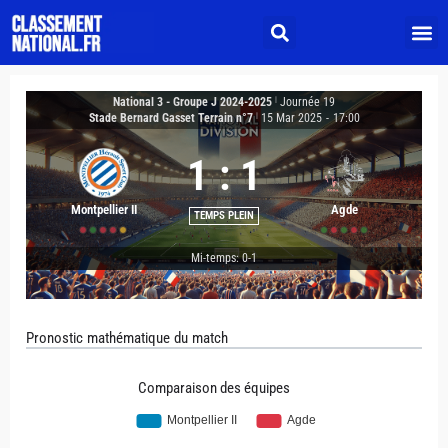
National 3 - Groupe J 2024-2025
|
Journée 19
Stade Bernard Gasset Terrain n°7
|
15 Mar 2025
-
17:00
1
:
1
Montpellier II
Agde
TEMPS PLEIN
Mi-temps: 0-1
Pronostic mathématique du match
Comparaison des équipes