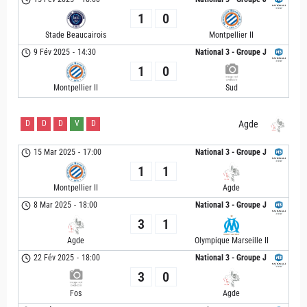
1
0
Stade Beaucairois
Montpellier II
9 Fév 2025
-
14:30
National 3 - Groupe J
1
0
Montpellier II
Sud
D
D
D
V
D
Agde
15 Mar 2025
-
17:00
National 3 - Groupe J
1
1
Montpellier II
Agde
8 Mar 2025
-
18:00
National 3 - Groupe J
3
1
Agde
Olympique Marseille II
22 Fév 2025
-
18:00
National 3 - Groupe J
3
0
Fos
Agde