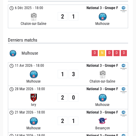
6 Déc 2025
-
18:00
National 3 - Groupe F
2
1
Chalon-sur-Saône
Mulhouse
Derniers matchs
Mulhouse
D
N
D
D
D
11 Avr 2026
-
18:00
National 3 - Groupe F
1
3
Mulhouse
Chalon-sur-Saône
28 Mar 2026
-
18:00
National 3 - Groupe F
2
0
Ivry
Mulhouse
21 Mar 2026
-
18:00
National 3 - Groupe F
2
1
Mulhouse
Besançon
14 Mar 2026
-
18:00
National 3 - Groupe F