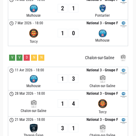
2
1
Mulhouse
Pontarlier
7 Mar 2026
-
18:00
National 3 - Groupe F
1
0
Mulhouse
Torcy
V
V
D
N
N
Chalon-sur-Saône
11 Avr 2026
-
18:00
National 3 - Groupe F
1
3
Mulhouse
Chalon-sur-Saône
28 Mar 2026
-
18:00
National 3 - Groupe F
1
4
Chalon-sur-Saône
Torcy
21 Mar 2026
-
18:00
National 3 - Groupe F
3
1
Thonon Évian
Chalon-sur-Saône