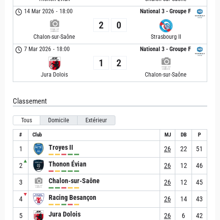
14 Mar 2026
-
18:00
National 3 - Groupe F
2
0
Chalon-sur-Saône
Strasbourg II
7 Mar 2026
-
18:00
National 3 - Groupe F
1
2
Jura Dolois
Chalon-sur-Saône
Classement
Tous
Domicile
Extérieur
#
Club
MJ
DB
P
Troyes II
1
26
22
51
▲
Thonon Évian
2
26
12
46
Chalon-sur-Saône
3
26
12
45
▼
Racing Besançon
4
26
14
43
Jura Dolois
5
26
6
42