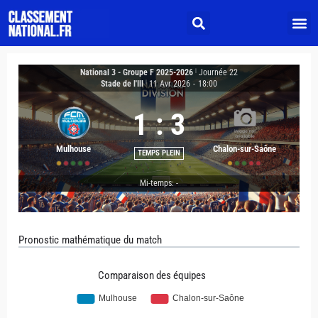
National 3 - Groupe F 2025-2026
|
Journée 22
Stade de l'Ill
|
11 Avr 2026
-
18:00
1
:
3
Mulhouse
Chalon-sur-Saône
TEMPS PLEIN
Mi-temps: -
Pronostic mathématique du match
Comparaison des équipes