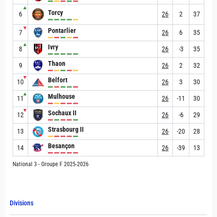
▲
Torcy
6
26
2
37
▼
Pontarlier
7
26
6
35
▲
Ivry
8
26
-3
35
Thaon
9
26
2
32
▼
Belfort
10
26
3
30
▲
Mulhouse
11
26
-11
30
▼
Sochaux II
12
26
-6
29
Strasbourg II
13
26
-20
28
Besançon
14
26
-39
13
National 3 - Groupe F 2025-2026
Divisions