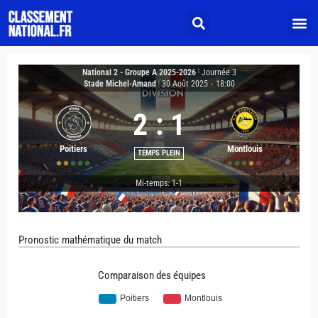
National 2 - Groupe A 2025-2026
|
Journée 3
Stade Michel-Amand
|
30 Août 2025
-
18:00
2
:
1
Poitiers
Montlouis
TEMPS PLEIN
Mi-temps: 1-1
Pronostic mathématique du match
Comparaison des équipes