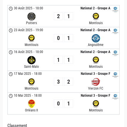
30 Août 2025
-
18:00
National 2 - Groupe A
2
1
Poitiers
Montlouis
23 Août 2025
-
19:00
National 2 - Groupe A
0
1
Montlouis
Angoulême
16 Août 2025
-
18:00
National 2 - Groupe A
1
1
Saint-Malo
Montlouis
17 Mai 2025
-
18:00
National 3 - Groupe F
3
2
Montlouis
Vierzon FC
10 Mai 2025
-
18:00
National 3 - Groupe F
0
1
Orléans II
Montlouis
Classement