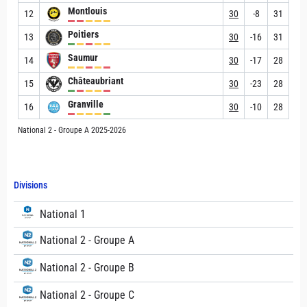
Montlouis
12
30
-8
31
Poitiers
13
30
-16
31
Saumur
14
30
-17
28
Châteaubriant
15
30
-23
28
Granville
16
30
-10
28
National 2 - Groupe A 2025-2026
Divisions
National 1
National 2 - Groupe A
National 2 - Groupe B
National 2 - Groupe C