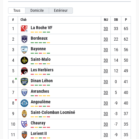
Tous
Domicile
Extérieur
#
Club
MJ
DB
P
La Roche VF
1
30
33
65
Bordeaux
2
30
22
62
Bayonne
3
30
16
56
Saint-Malo
4
30
14
50
Les Herbiers
5
30
12
49
▲
Dinan Léhon
6
30
0
41
Avranches
7
30
5
40
▼
Angoulême
8
30
-9
40
Saint-Colomban Locminé
9
30
-3
37
Chauray
10
30
-7
35
Lorient II
11
30
-9
35