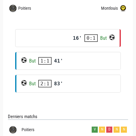
Poitiers
Montlouis
16'
But
0:1
But
41'
1:1
But
83'
2:1
Derniers matchs
Poitiers
V
N
D
N
N