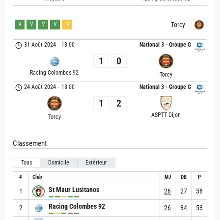
V
V
V
V
N
Torcy
31 Août 2024
-
18:00
National 3 - Groupe G
1
0
Racing Colombes 92
Torcy
24 Août 2024
-
18:00
National 3 - Groupe G
1
2
ASPTT Dijon
Torcy
Classement
Tous
Domicile
Extérieur
#
Club
MJ
DB
P
St Maur Lusitanos
1
26
27
58
Racing Colombes 92
2
26
34
53