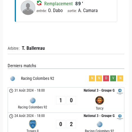
Remplacement
89'
O. Dabo
A. Camara
entrée:
sortie:
T. Ballereau
Arbitre:
Derniers matchs
Racing Colombes 92
N
N
D
V
N
31 Août 2024
-
18:00
National 3 - Groupe G
1
0
Racing Colombes 92
Torcy
24 Août 2024
-
18:00
National 3 - Groupe G
0
2
Troyes II
Racing Colombes 92