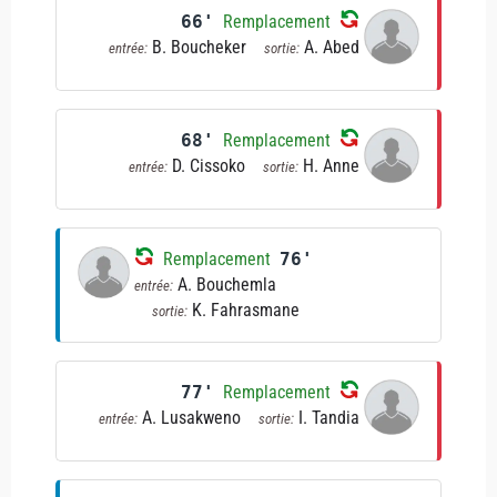
66'
Remplacement
B. Boucheker
A. Abed
entrée:
sortie:
68'
Remplacement
D. Cissoko
H. Anne
entrée:
sortie:
Remplacement
76'
A. Bouchemla
entrée:
K. Fahrasmane
sortie:
77'
Remplacement
A. Lusakweno
I. Tandia
entrée:
sortie: