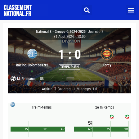
National 3 - Groupe G 2024-2025
|
Journée 2
31 Août 2024
-
18:00
1
:
0
Racing Colombes 92
Torcy
TEMPS PLEIN
M. Emmanuel
58'
Arbitre: T. Ballereau
Mi-temps: 1-0
|
1re mi-temps
2e mi-temps
15'
30'
45'
60'
75'
90'