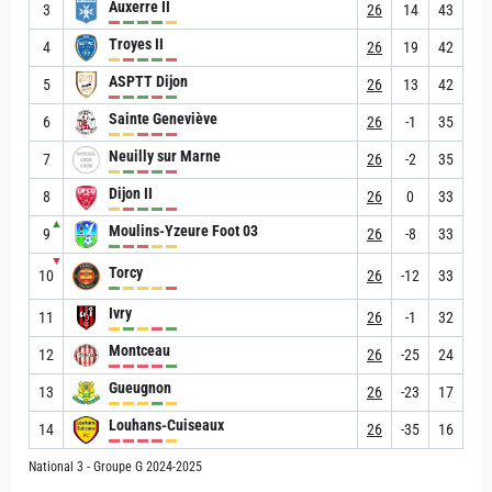
Auxerre II
3
26
14
43
Troyes II
4
26
19
42
ASPTT Dijon
5
26
13
42
Sainte Geneviève
6
26
-1
35
Neuilly sur Marne
7
26
-2
35
Dijon II
8
26
0
33
▲
Moulins-Yzeure Foot 03
9
26
-8
33
▼
Torcy
10
26
-12
33
Ivry
11
26
-1
32
Montceau
12
26
-25
24
Gueugnon
13
26
-23
17
Louhans-Cuiseaux
14
26
-35
16
National 3 - Groupe G 2024-2025