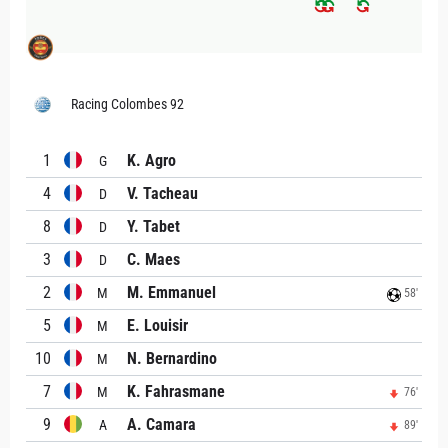
Racing Colombes 92
1
K. Agro
G
4
V. Tacheau
D
8
Y. Tabet
D
3
C. Maes
D
2
M. Emmanuel
M
58'
5
E. Louisir
M
10
N. Bernardino
M
7
K. Fahrasmane
M
76'
9
A. Camara
A
89'