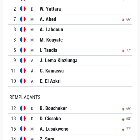
2
W. Yattara
D
7
A. Abed
M
66'
8
A. Labdoun
M
3
M. Kouyate
M
5
I. Tandia
M
77'
9
J. Lema Kinziunga
A
11
C. Kamassu
A
10
E. El Azkri
A
REMPLAÇANTS
12
B. Boucheker
D
66'
13
D. Cissoko
D
68'
15
A. Lusakweno
M
77'
14
Z. Sery
M