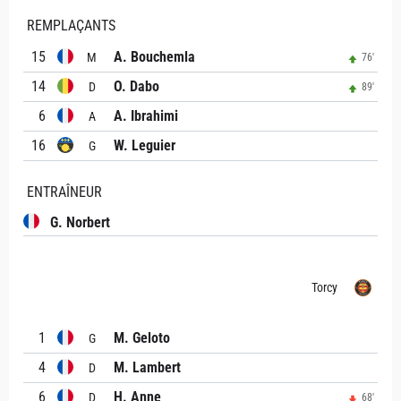
REMPLAÇANTS
15
A. Bouchemla
M
76'
14
O. Dabo
D
89'
6
A. Ibrahimi
A
16
W. Leguier
G
ENTRAÎNEUR
G. Norbert
Torcy
1
M. Geloto
G
4
M. Lambert
D
6
H. Anne
D
68'