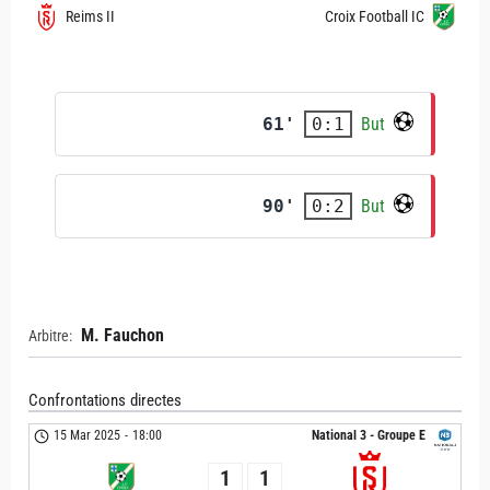
Reims II
Croix Football IC
61'
But
0:1
90'
But
0:2
M. Fauchon
Arbitre:
Confrontations directes
15 Mar 2025
-
18:00
National 3 - Groupe E
1
1