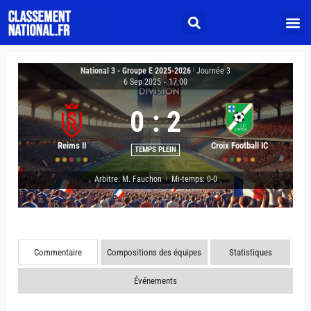
National 3 - Groupe E 2025-2026
|
Journée 3
6 Sep 2025
-
17:00
0
:
2
Reims II
Croix Football IC
TEMPS PLEIN
Arbitre: M. Fauchon
Mi-temps: 0-0
|
Commentaire
Compositions des équipes
Statistiques
Événements