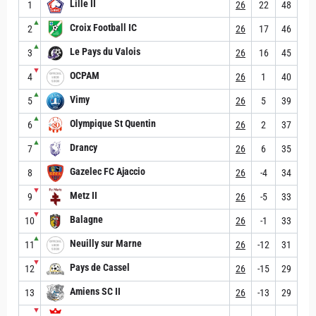
Lille II
1
26
22
48
▲
Croix Football IC
2
26
17
46
▲
Le Pays du Valois
3
26
16
45
▼
OCPAM
4
26
1
40
▲
Vimy
5
26
5
39
▲
Olympique St Quentin
6
26
2
37
▲
Drancy
7
26
6
35
Gazelec FC Ajaccio
8
26
-4
34
▼
Metz II
9
26
-5
33
▼
Balagne
10
26
-1
33
▲
Neuilly sur Marne
11
26
-12
31
▼
Pays de Cassel
12
26
-15
29
Amiens SC II
13
26
-13
29
▼