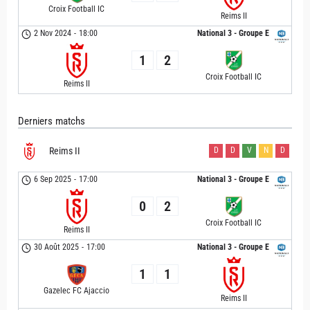
Croix Football IC
Reims II
2 Nov 2024
-
18:00
National 3 - Groupe E
1
2
Croix Football IC
Reims II
Derniers matchs
Reims II
D
D
V
N
D
6 Sep 2025
-
17:00
National 3 - Groupe E
0
2
Croix Football IC
Reims II
30 Août 2025
-
17:00
National 3 - Groupe E
1
1
Gazelec FC Ajaccio
Reims II