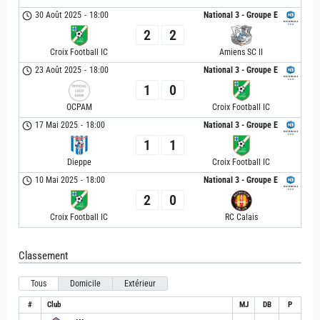
30 Août 2025
-
18:00
National 3 - Groupe E
2
2
Croix Football IC
Amiens SC II
23 Août 2025
-
18:00
National 3 - Groupe E
1
0
OCPAM
Croix Football IC
17 Mai 2025
-
18:00
National 3 - Groupe E
1
1
Dieppe
Croix Football IC
10 Mai 2025
-
18:00
National 3 - Groupe E
2
0
Croix Football IC
RC Calais
Classement
Tous
Domicile
Extérieur
#
Club
MJ
DB
P