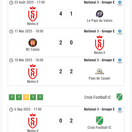
23 Août 2025
-
17:00
National 3 - Groupe E
4
1
Le Pays du Valois
Reims II
17 Mai 2025
-
18:00
National 3 - Groupe E
2
0
RC Calais
Reims II
10 Mai 2025
-
18:00
National 3 - Groupe E
2
2
Pays de Cassel
Reims II
V
V
N
V
V
Croix Football IC
6 Sep 2025
-
17:00
National 3 - Groupe E
0
2
Croix Football IC
Reims II