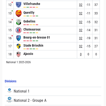
▼
Villefranche
12
32
-11
37
▲
Quevilly
13
32
-11
33
▼
Gobelins
14
32
-15
32
Chateauroux
15
32
-14
31
▼
Bourg-en-bresse 01
16
32
-19
31
Stade Briochin
17
32
-15
27
Ajaccio
18
0
0
0
National 1 2025-2026
Divisions
National 1
National 2 - Groupe A