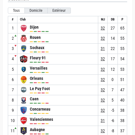
Tous
Domicile
Extérieur
#
Club
MJ
DB
P
Dijon
1
32
27
65
▲
Rouen
2
32
14
55
▼
Sochaux
3
31
22
55
▼
Fleury 91
4
32
17
54
Versailles
5
32
12
53
Orleans
6
32
0
51
Le Puy Foot
7
32
7
47
Caen
8
32
5
40
Concarneau
9
32
-5
38
Valenciennes
10
31
-6
38
▲
Aubagne
11
32
-8
37