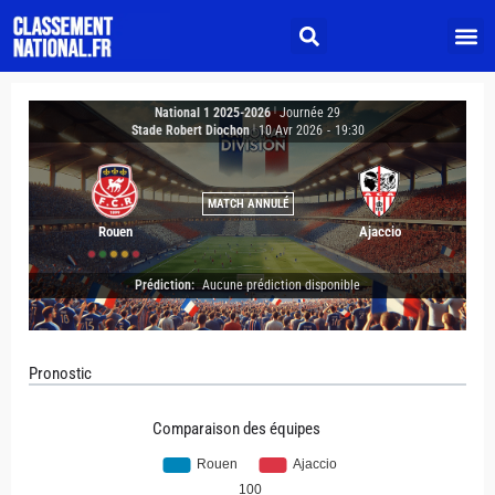
National 1 2025-2026
|
Journée 29
Stade Robert Diochon
|
10 Avr 2026
-
19:30
MATCH ANNULÉ
Rouen
Ajaccio
Prédiction:
Aucune prédiction disponible
Pronostic
Comparaison des équipes