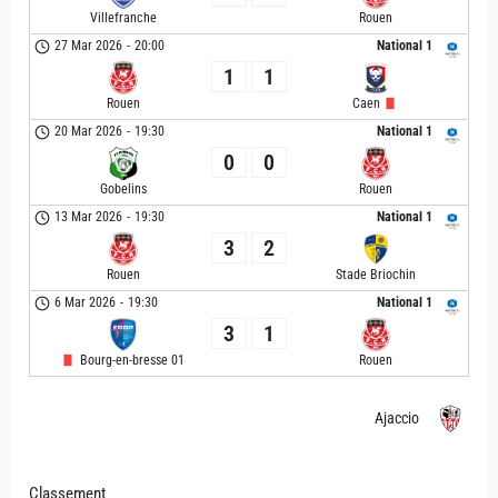
Villefranche
Rouen
27 Mar 2026
-
20:00
National 1
1
1
Rouen
Caen
20 Mar 2026
-
19:30
National 1
0
0
Gobelins
Rouen
13 Mar 2026
-
19:30
National 1
3
2
Rouen
Stade Briochin
6 Mar 2026
-
19:30
National 1
3
1
Bourg-en-bresse 01
Rouen
Ajaccio
Classement