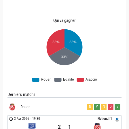
Qui va gagner
Derniers matchs
Rouen
N
V
N
D
V
3 Avr 2026
-
19:30
National 1
2
1