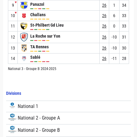
▼
Panazol
9
26
1
34
▼
Challans
10
26
6
33
St-Philbert Gd Lieu
11
26
0
33
La Roche sur Yon
12
26
-10
31
TA Rennes
13
26
-10
30
Sablé
14
26
-11
28
National 3 - Groupe B 2024-2025
Divisions
National 1
National 2 - Groupe A
National 2 - Groupe B