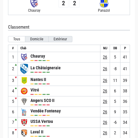
2
2
Chauray
Panazol
Classement
Tous
Domicile
Extérieur
#
Club
MJ
DB
P
Chauray
1
26
5
41
▲
La Châtaigneraie
2
26
-8
41
▼
Nantes II
3
26
11
39
▲
Vitré
4
26
6
38
▼
Angers SCO II
5
26
5
36
Vendée Fontenay
6
26
9
35
▲
USSA Vertou
7
26
-6
34
▼
Laval II
8
26
2
34