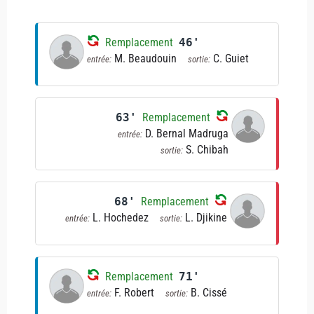
Remplacement
46'
M. Beaudouin
C. Guiet
entrée:
sortie:
63'
Remplacement
D. Bernal Madruga
entrée:
S. Chibah
sortie:
68'
Remplacement
L. Hochedez
L. Djikine
entrée:
sortie:
Remplacement
71'
F. Robert
B. Cissé
entrée:
sortie: