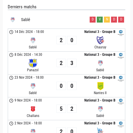
Derniers matchs
Sablé
D
V
N
D
D
14 Déc 2024
-
18:00
National 3 - Groupe B
2
0
Sablé
Chauray
8 Déc 2024
-
14:30
National 3 - Groupe B
2
3
Panazol
Sablé
23 Nov 2024
-
18:00
National 3 - Groupe B
0
0
Sablé
Nantes II
9 Nov 2024
-
18:00
National 3 - Groupe B
5
2
Challans
Sablé
2 Nov 2024
-
18:00
National 3 - Groupe B
2
0