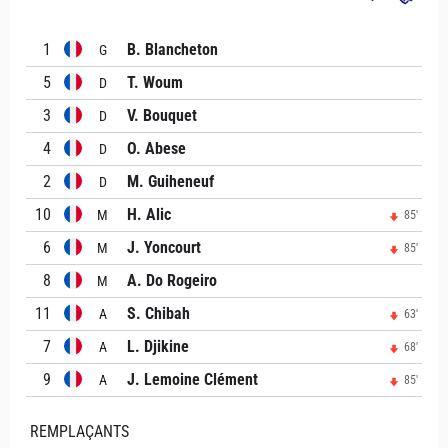
1
B. Blancheton
G
5
T. Woum
D
3
V. Bouquet
D
4
O. Abese
D
2
M. Guiheneuf
D
10
H. Alic
M
85'
6
J. Yoncourt
M
85'
8
A. Do Rogeiro
M
11
S. Chibah
A
63'
7
L. Djikine
A
68'
9
J. Lemoine Clément
A
85'
REMPLAÇANTS