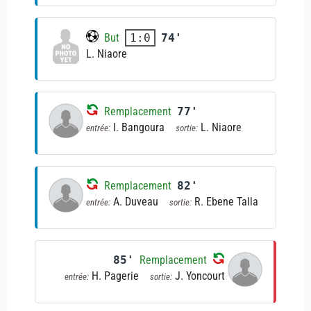
But
74'
1:0
L. Niaore
Remplacement
77'
I. Bangoura
L. Niaore
entrée:
sortie:
Remplacement
82'
A. Duveau
R. Ebene Talla
entrée:
sortie:
85'
Remplacement
H. Pagerie
J. Yoncourt
entrée:
sortie: