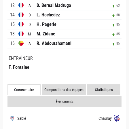
12
D. Bernal Madruga
A
63'
14
L. Hochedez
D
68'
15
H. Pagerie
D
85'
13
M. Zidane
M
85'
16
R. Abdourahamani
A
85'
ENTRAÎNEUR
F. Fontaine
Commentaire
Compositions des équipes
Statistiques
Événements
Sablé
Chauray