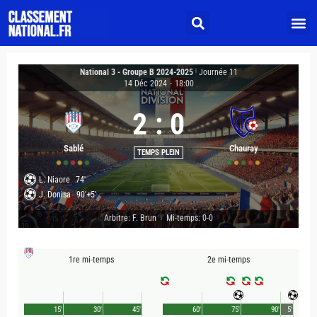
National 3 - Groupe B 2024-2025
|
Journée 11
14 Déc 2024
-
18:00
2
:
0
Sablé
Chauray
TEMPS PLEIN
L. Niaore
74'
J. Donisa
90'+5'
Arbitre: F. Brun
Mi-temps: 0-0
|
1re mi-temps
2e mi-temps
15'
30'
45'
60'
75'
90'
5'