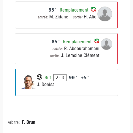
85'
Remplacement
M. Zidane
H. Alic
entrée:
sortie:
85'
Remplacement
R. Abdourahamani
entrée:
J. Lemoine Clément
sortie:
But
90' +5'
2:0
J. Donisa
F. Brun
Arbitre: