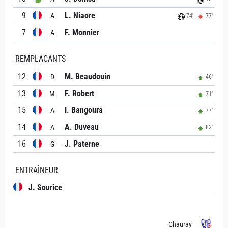
9
L. Niaore
A
74'
77'
7
F. Monnier
A
REMPLAÇANTS
12
M. Beaudouin
D
46'
13
F. Robert
M
71'
15
I. Bangoura
A
77'
14
A. Duveau
A
82'
16
J. Paterne
G
ENTRAÎNEUR
J. Sourice
Chauray