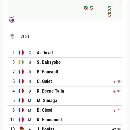
Sablé
1
A. Duval
G
3
S. Bakayoko
D
2
B. Foucault
D
5
C. Guiet
D
46'
4
R. Ebene Talla
D
82'
6
M. Simaga
M
8
B. Cissé
M
71'
11
R. Emmanuel
M
10
J. Donisa
A
90'