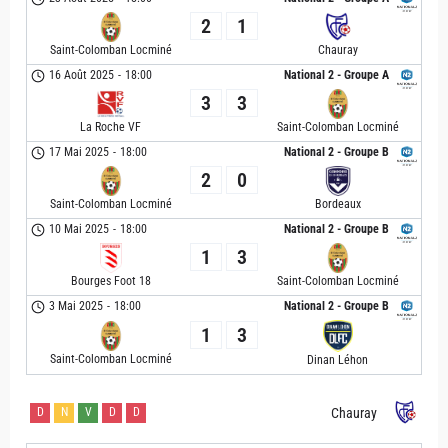
2
1
Saint-Colomban Locminé
Chauray
16 Août 2025
-
18:00
National 2 - Groupe A
3
3
La Roche VF
Saint-Colomban Locminé
17 Mai 2025
-
18:00
National 2 - Groupe B
2
0
Saint-Colomban Locminé
Bordeaux
10 Mai 2025
-
18:00
National 2 - Groupe B
1
3
Bourges Foot 18
Saint-Colomban Locminé
3 Mai 2025
-
18:00
National 2 - Groupe B
1
3
Saint-Colomban Locminé
Dinan Léhon
D
N
V
D
D
Chauray