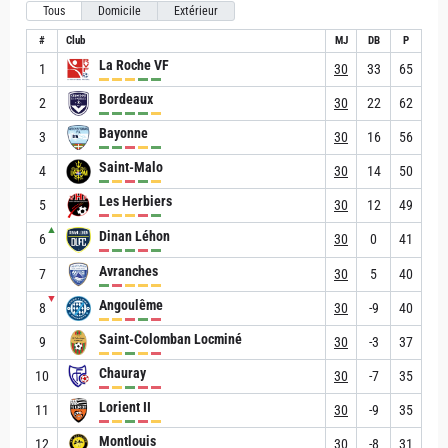
Tous
Domicile
Extérieur
#
Club
MJ
DB
P
La Roche VF
1
30
33
65
Bordeaux
2
30
22
62
Bayonne
3
30
16
56
Saint-Malo
4
30
14
50
Les Herbiers
5
30
12
49
▲
Dinan Léhon
6
30
0
41
Avranches
7
30
5
40
▼
Angoulême
8
30
-9
40
Saint-Colomban Locminé
9
30
-3
37
Chauray
10
30
-7
35
Lorient II
11
30
-9
35
Montlouis
12
30
-8
31