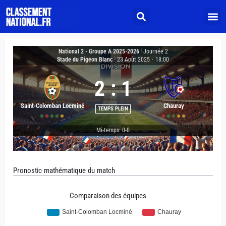
National 2 - Groupe A 2025-2026
|
Journée 2
Stade du Pigeon Blanc
|
23 Août 2025
-
18:00
2
:
1
Saint-Colomban Locminé
Chauray
TEMPS PLEIN
Mi-temps: 0-0
Pronostic mathématique du match
Comparaison des équipes