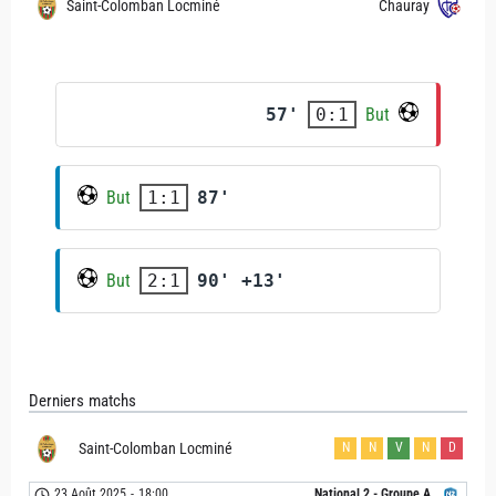
Saint-Colomban Locminé
Chauray
57'
But
0:1
But
87'
1:1
But
90' +13'
2:1
Derniers matchs
Saint-Colomban Locminé
N
N
V
N
D
23 Août 2025
-
18:00
National 2 - Groupe A