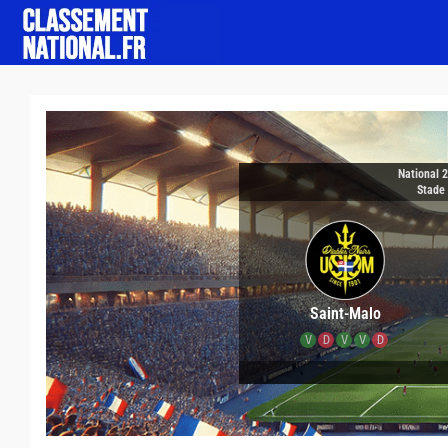
National 
Stade 
Saint-Malo
V
D
V
V
D