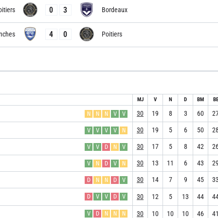
0
3
itiers
Bordeaux
4
0
nches
Poitiers
MJ
V
N
D
BM
B
30
19
8
3
60
2
N
N
N
V
V
30
19
5
6
50
2
V
V
V
V
N
30
17
5
8
42
2
V
V
D
N
V
30
13
11
6
43
2
V
N
D
V
N
30
14
7
9
45
3
D
N
N
D
V
30
12
5
13
44
4
D
V
V
D
V
30
10
10
10
46
4
V
D
N
N
N