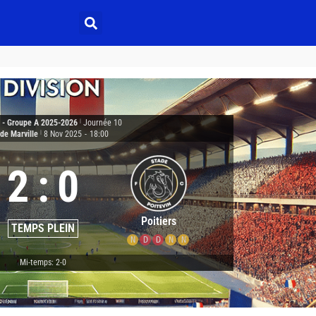
2 - Groupe A 2025-2026
|
Journée 10
de Marville
|
8 Nov 2025
-
18:00
2
:
0
Poitiers
TEMPS PLEIN
N
D
D
N
N
Mi-temps: 2-0