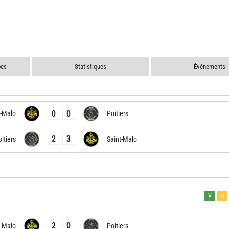
pes
Statistiques
Événements
0
0
t-Malo
Poitiers
2
3
itiers
Saint-Malo
V
N
2
0
t-Malo
Poitiers