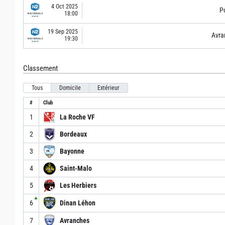
4 Oct 2025
Po
18:00
19 Sep 2025
Avra
19:30
Classement
Tous
Domicile
Extérieur
#
Club
1
La Roche VF
2
Bordeaux
3
Bayonne
4
Saint-Malo
5
Les Herbiers
▲
6
Dinan Léhon
7
Avranches