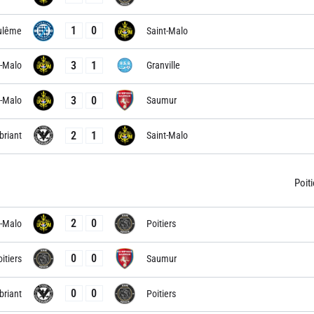
1
0
ulême
Saint-Malo
3
1
t-Malo
Granville
3
0
t-Malo
Saumur
2
1
briant
Saint-Malo
Poit
2
0
t-Malo
Poitiers
0
0
itiers
Saumur
0
0
briant
Poitiers