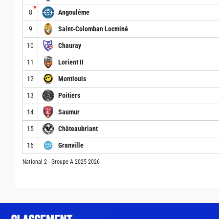
▼
8
Angoulême
9
Saint-Colomban Locminé
10
Chauray
11
Lorient II
12
Montlouis
13
Poitiers
14
Saumur
15
Châteaubriant
16
Granville
National 2 - Groupe A 2025-2026