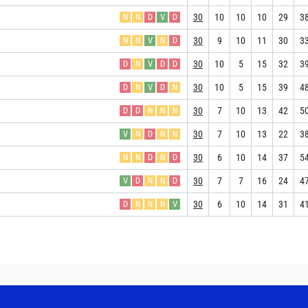
30
10
10
10
29
3
N
N
D
V
D
30
9
10
11
30
3
N
N
V
N
D
30
10
5
15
32
3
D
N
V
D
D
30
10
5
15
39
4
D
N
V
D
N
30
7
10
13
42
5
D
D
N
N
N
30
7
10
13
22
3
V
N
D
N
N
30
6
10
14
37
5
N
N
D
N
D
30
7
7
16
24
4
V
D
N
N
D
30
6
10
14
31
4
D
N
N
N
V