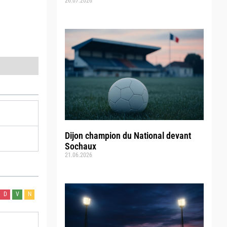
26.07.2026
Dijon champion du National devant
Sochaux
21.06.2026
D
V
N