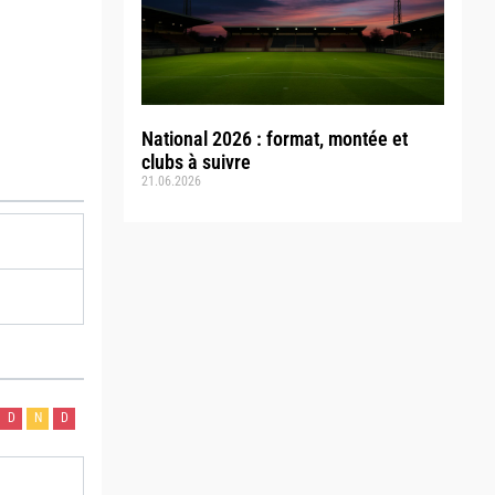
National 2026 : format, montée et
clubs à suivre
21.06.2026
D
N
D