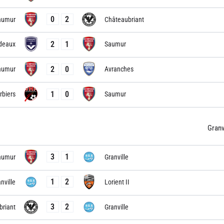
0
2
aumur
Châteaubriant
2
1
deaux
Saumur
2
0
aumur
Avranches
1
0
rbiers
Saumur
Granv
3
1
aumur
Granville
1
2
nville
Lorient II
3
2
briant
Granville