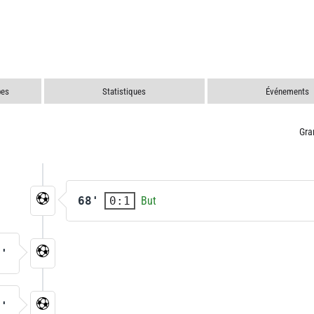
pes
Statistiques
Événements
Gra
68'
But
0:1
7'
3'