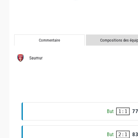
Commentaire
Compositions des équi
Saumur
But
7
1:1
But
8
2:1