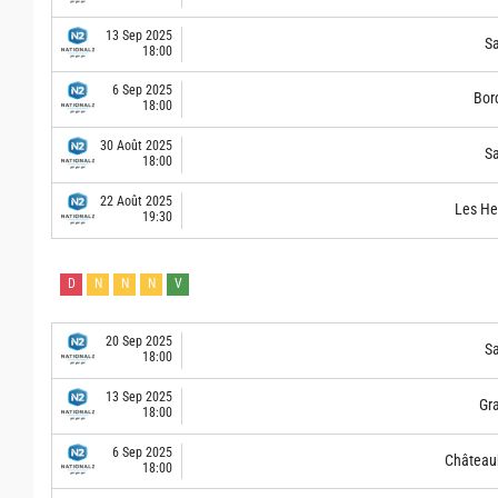
13 Sep 2025
S
18:00
6 Sep 2025
Bor
18:00
30 Août 2025
S
18:00
22 Août 2025
Les He
19:30
D
N
N
N
V
20 Sep 2025
S
18:00
13 Sep 2025
Gra
18:00
6 Sep 2025
Château
18:00