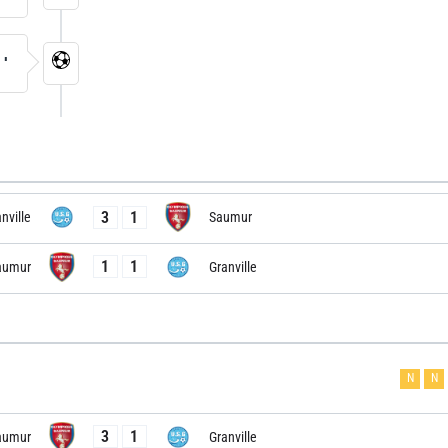
6'
3
1
nville
Saumur
1
1
aumur
Granville
N
N
3
1
aumur
Granville