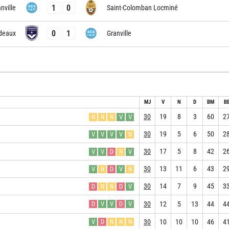
1
0
nville
Saint-Colomban Locminé
0
1
deaux
Granville
MJ
V
N
D
BM
B
30
19
8
3
60
2
N
N
N
V
V
30
19
5
6
50
2
V
V
V
V
N
30
17
5
8
42
2
V
V
D
N
V
30
13
11
6
43
2
V
N
D
V
N
30
14
7
9
45
3
D
N
N
D
V
30
12
5
13
44
4
D
V
V
D
V
30
10
10
10
46
4
V
D
N
N
N