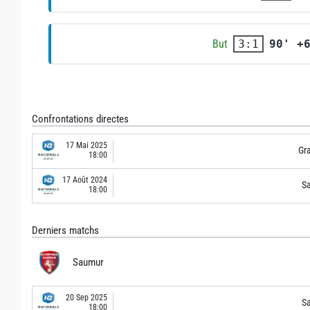
But
90' +
3:1
Confrontations directes
17 Mai 2025
Gra
18:00
17 Août 2024
S
18:00
Derniers matchs
Saumur
20 Sep 2025
S
18:00