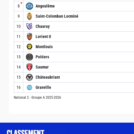
▼
8
Angoulême
9
Saint-Colomban Locminé
10
Chauray
11
Lorient II
12
Montlouis
13
Poitiers
14
Saumur
15
Châteaubriant
16
Granville
National 2 - Groupe A 2025-2026