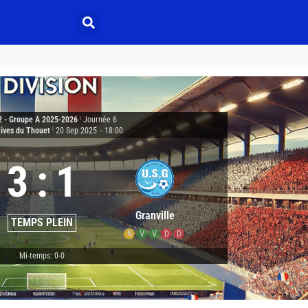
2 - Groupe A 2025-2026
|
Journée 6
Rives du Thouet
|
20 Sep 2025
-
18:00
3
:
1
Granville
TEMPS PLEIN
N
V
V
D
D
Mi-temps: 0-0