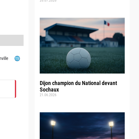
26.07.2026
nville
Dijon champion du National devant
Sochaux
21.06.2026