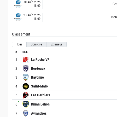
30 Août 2025
Gra
18:00
23 Août 2025
Bor
18:00
Classement
Tous
Domicile
Extérieur
#
Club
1
La Roche VF
2
Bordeaux
3
Bayonne
4
Saint-Malo
5
Les Herbiers
▲
6
Dinan Léhon
7
Avranches