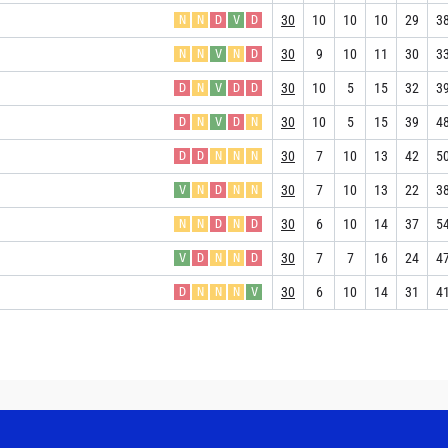
30
10
10
10
29
3
N
N
D
V
D
30
9
10
11
30
3
N
N
V
N
D
30
10
5
15
32
3
D
N
V
D
D
30
10
5
15
39
4
D
N
V
D
N
30
7
10
13
42
5
D
D
N
N
N
30
7
10
13
22
3
V
N
D
N
N
30
6
10
14
37
5
N
N
D
N
D
30
7
7
16
24
4
V
D
N
N
D
30
6
10
14
31
4
D
N
N
N
V