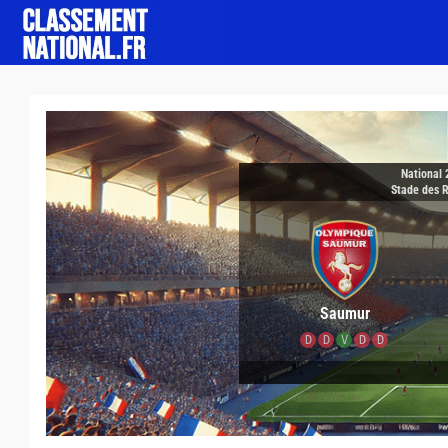
National 
Stade des 
Saumur
D
D
V
D
D