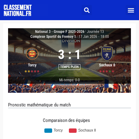
National 3 - Groupe F 2025-2026
|
Journée 13
Complexe Sportif du Fremoy 1
|
17 Jan 2026
-
18:00
3
:
1
Torcy
Sochaux II
TEMPS PLEIN
Mi-temps: 0-0
Pronostic mathématique du match
Comparaison des équipes