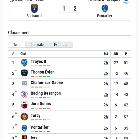
1
2
Sochaux II
Pontarlier
Classement
Tous
Domicile
Extérieur
#
Club
MJ
DB
P
Troyes II
1
26
22
51
▲
Thonon Évian
2
26
12
46
Chalon-sur-Saône
3
26
12
45
▼
Racing Besançon
4
26
14
43
Jura Dolois
5
26
6
42
▲
Torcy
6
26
2
37
▼
Pontarlier
7
26
6
35
▲
Ivry
8
26
-3
35