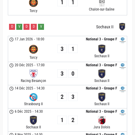
1
1
Chalon-sur-Saône
Torcy
D
V
D
D
V
Sochaux II
17 Jan 2026
-
18:00
National 3 - Groupe F
3
1
Sochaux II
Torcy
20 Déc 2025
-
17:00
National 3 - Groupe F
3
0
Racing Besançon
Sochaux II
14 Déc 2025
-
14:30
National 3 - Groupe F
2
3
Strasbourg II
Sochaux II
6 Déc 2025
-
14:30
National 3 - Groupe F
1
2
Sochaux II
Jura Dolois
8 Nov 2025
-
14:30
National 3 - Groupe F