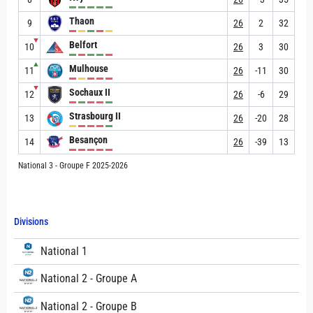
Thaon
9
26
2
32
▼
Belfort
10
26
3
30
▲
Mulhouse
11
26
-11
30
▼
Sochaux II
12
26
-6
29
Strasbourg II
13
26
-20
28
Besançon
14
26
-39
13
National 3 - Groupe F 2025-2026
Divisions
National 1
National 2 - Groupe A
National 2 - Groupe B