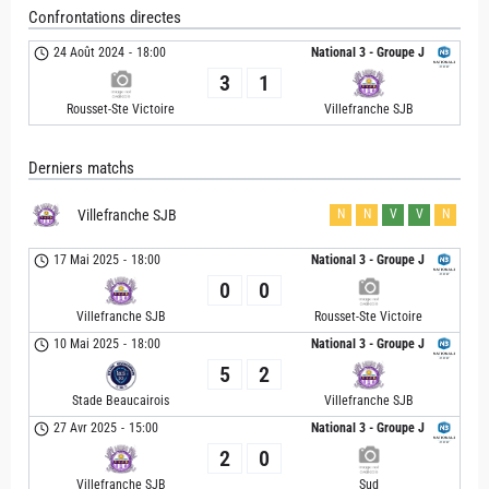
Confrontations directes
24 Août 2024
-
18:00
National 3 - Groupe J
3
1
Rousset-Ste Victoire
Villefranche SJB
Derniers matchs
Villefranche SJB
N
N
V
V
N
17 Mai 2025
-
18:00
National 3 - Groupe J
0
0
Villefranche SJB
Rousset-Ste Victoire
10 Mai 2025
-
18:00
National 3 - Groupe J
5
2
Stade Beaucairois
Villefranche SJB
27 Avr 2025
-
15:00
National 3 - Groupe J
2
0
Villefranche SJB
Sud