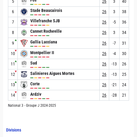
Fos
5
26
3
40
Stade Beaucairois
6
26
3
38
Villefranche SJB
7
26
-5
36
Cannet Rocheville
8
26
3
34
▲
Gallia Lucciana
9
26
-7
31
▼
Montpellier II
10
26
-4
30
▲
Sud
11
26
-13
26
▼
Salinieres Aigues Mortes
12
26
-13
25
▲
Corte
13
26
-21
24
▼
Ardziv
14
26
-28
21
National 3 - Groupe J 2024-2025
Divisions