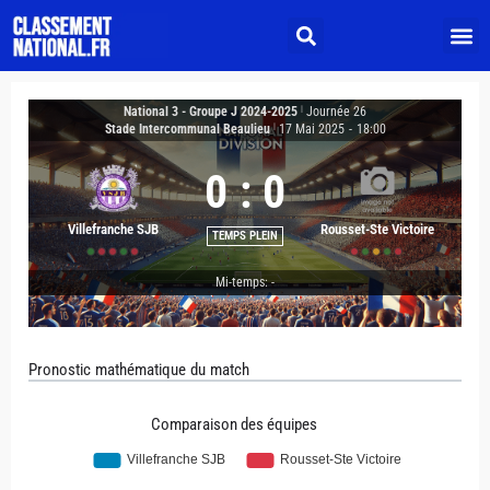
National 3 - Groupe J 2024-2025
|
Journée 26
Stade Intercommunal Beaulieu
|
17 Mai 2025
-
18:00
0
:
0
Villefranche SJB
Rousset-Ste Victoire
TEMPS PLEIN
Mi-temps: -
Pronostic mathématique du match
Comparaison des équipes