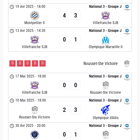
19 Avr 2025
-
18:00
National 3 - Groupe J
4
3
Montpellier II
Villefranche SJB
13 Avr 2025
-
14:30
National 3 - Groupe J
0
1
Villefranche SJB
Olympique Marseille II
D
D
D
D
D
Rousset-Ste Victoire
17 Mai 2025
-
18:00
National 3 - Groupe J
0
0
Villefranche SJB
Rousset-Ste Victoire
10 Mai 2025
-
18:00
National 3 - Groupe J
2
3
Rousset-Ste Victoire
Olympique d'Alès
30 Avr 2025
-
20:00
National 3 - Groupe J
0
1