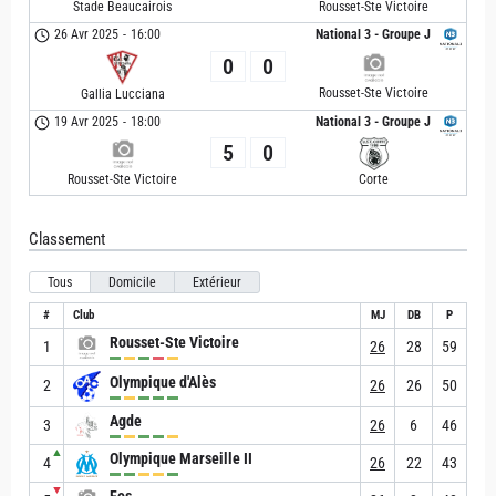
Stade Beaucairois
Rousset-Ste Victoire
26 Avr 2025
-
16:00
National 3 - Groupe J
0
0
Rousset-Ste Victoire
Gallia Lucciana
19 Avr 2025
-
18:00
National 3 - Groupe J
5
0
Rousset-Ste Victoire
Corte
Classement
Tous
Domicile
Extérieur
#
Club
MJ
DB
P
Rousset-Ste Victoire
1
26
28
59
Olympique d'Alès
2
26
26
50
Agde
3
26
6
46
▲
Olympique Marseille II
4
26
22
43
▼