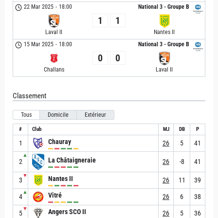
22 Mar 2025
-
18:00
National 3 - Groupe B
1
1
Laval II
Nantes II
15 Mar 2025
-
18:00
National 3 - Groupe B
0
0
Challans
Laval II
Classement
Tous
Domicile
Extérieur
#
Club
MJ
DB
P
Chauray
1
26
5
41
▲
La Châtaigneraie
2
26
-8
41
▼
Nantes II
3
26
11
39
▲
Vitré
4
26
6
38
▼
Angers SCO II
5
26
5
36