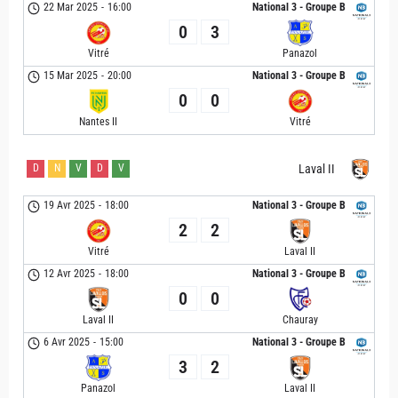
22 Mar 2025
-
16:00
National 3 - Groupe B
0
3
Vitré
Panazol
15 Mar 2025
-
20:00
National 3 - Groupe B
0
0
Nantes II
Vitré
D
N
V
D
V
Laval II
19 Avr 2025
-
18:00
National 3 - Groupe B
2
2
Vitré
Laval II
12 Avr 2025
-
18:00
National 3 - Groupe B
0
0
Laval II
Chauray
6 Avr 2025
-
15:00
National 3 - Groupe B
3
2
Panazol
Laval II