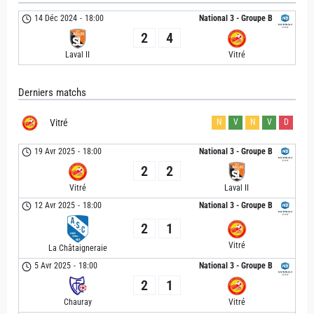
14 Déc 2024
-
18:00
National 3 - Groupe B
2
4
Laval II
Vitré
Derniers matchs
Vitré
N
V
N
V
D
19 Avr 2025
-
18:00
National 3 - Groupe B
2
2
Vitré
Laval II
12 Avr 2025
-
18:00
National 3 - Groupe B
2
1
Vitré
La Châtaigneraie
5 Avr 2025
-
18:00
National 3 - Groupe B
2
1
Chauray
Vitré