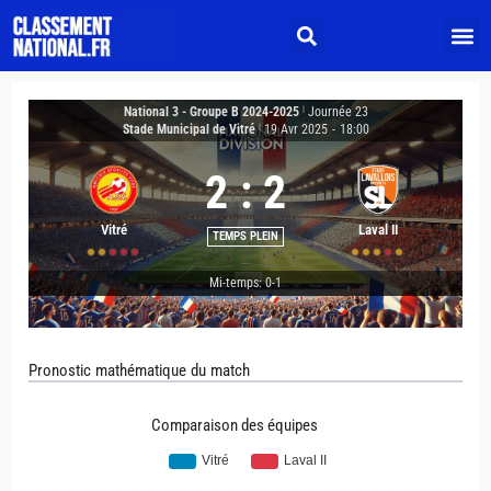
National 3 - Groupe B 2024-2025
|
Journée 23
Stade Municipal de Vitré
|
19 Avr 2025
-
18:00
2
:
2
Vitré
Laval II
TEMPS PLEIN
Mi-temps: 0-1
Pronostic mathématique du match
Comparaison des équipes