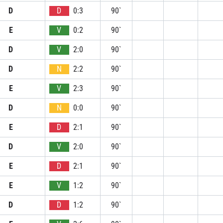
D
D
0:3
90`
E
V
0:2
90`
D
V
2:0
90`
D
N
2:2
90`
E
V
2:3
90`
D
N
0:0
90`
E
D
2:1
90`
D
V
2:0
90`
E
D
2:1
90`
E
V
1:2
90`
D
D
1:2
90`