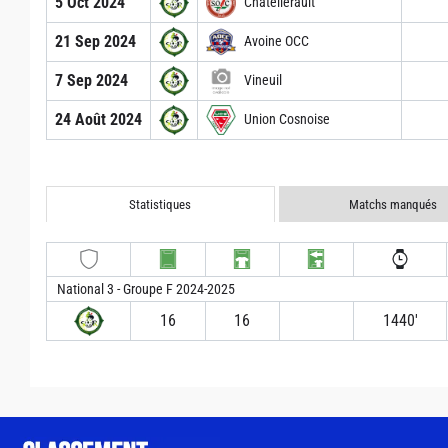
5 Oct 2024
Châtellerault
21 Sep 2024
Avoine OCC
7 Sep 2024
Vineuil
24 Août 2024
Union Cosnoise
Statistiques
Matchs manqués
National 3 - Groupe F 2024-2025
16
16
1440′