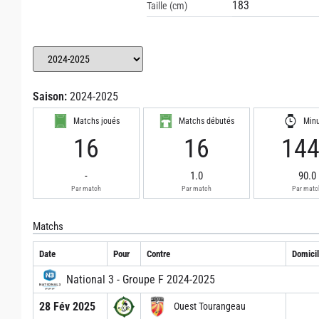
183
Taille (cm)
Saison:
2024-2025
Matchs joués
Matchs débutés
Min
16
16
14
-
1.0
90.0
Par match
Par match
Par matc
Matchs
Date
Pour
Contre
Domicil
National 3 - Groupe F 2024-2025
28 Fév 2025
Ouest Tourangeau