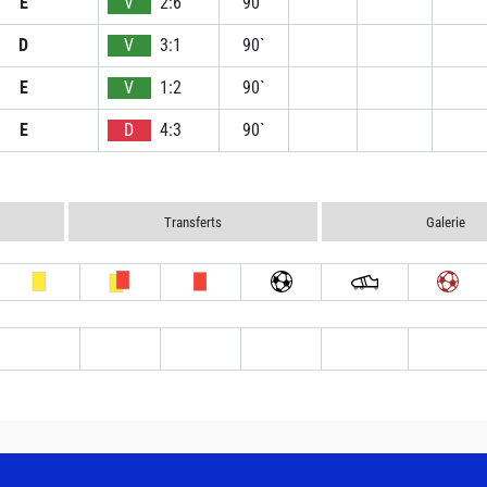
E
V
2:6
90`
D
V
3:1
90`
E
V
1:2
90`
E
D
4:3
90`
Transferts
Galerie