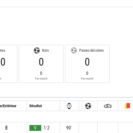
utes
Buts
Passes décisives
40
0
0
0
0
h
Par match
Par match
e/Extérieur
Résultat
E
V
1:2
90`