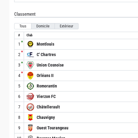
Classement
Tous
Domicile
Extérieur
#
Club
▲
1
Montlouis
▼
2
C' Chartres
▲
3
Union Cosnoise
▼
4
Orléans II
5
Romorantin
6
Vierzon FC
7
Châtellerault
8
Chauvigny
9
Ouest Tourangeau