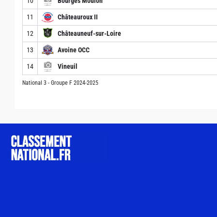
10
Bourges Moulon
11
Châteauroux II
12
Châteauneuf-sur-Loire
13
Avoine OCC
14
Vineuil
National 3 - Groupe F 2024-2025