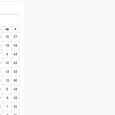
E
DB
P
0
16
57
4
19
54
7
4
44
3
10
43
3
14
43
4
13
40
9
0
34
9
-6
33
5
-1
32