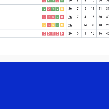
26
9
4
13
36
3
D
V
V
D
V
26
7
6
13
21
3
V
D
V
V
N
26
7
4
15
30
4
D
D
D
V
D
26
3
14
9
18
2
N
D
N
V
N
26
5
3
18
16
4
D
D
D
D
D