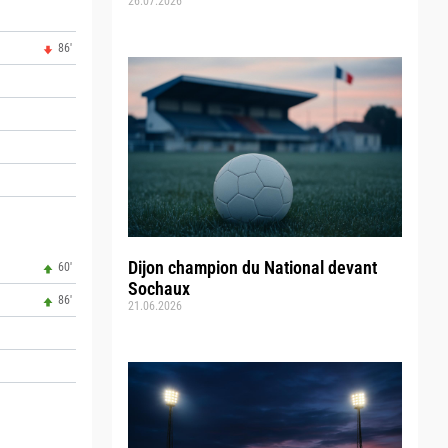
26.07.2026
86'
Dijon champion du National devant
60'
Sochaux
86'
21.06.2026