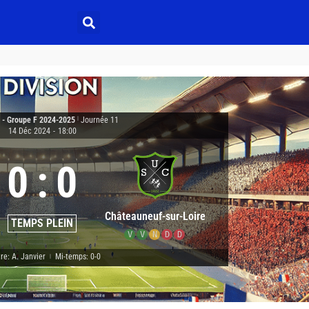
3 - Groupe F 2024-2025
|
Journée 11
14 Déc 2024
-
18:00
0
:
0
Châteauneuf-sur-Loire
TEMPS PLEIN
V
V
N
D
D
re: A. Janvier
Mi-temps: 0-0
|