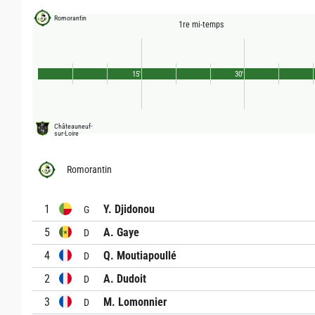
Romorantin
1re mi-temps
15'
30'
Châteauneuf-
sur-Loire
Romorantin
1
Y. Djidonou
G
5
A. Gaye
D
4
Q. Moutiapoullé
D
2
A. Dudoit
D
3
M. Lomonnier
D