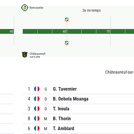
Romorantin
2e mi-temps
45'
60'
75'
Châteauneuf-
sur-Loire
Châteauneuf-sur-
1
G. Tavernier
G
4
B. Debola Moanga
D
3
T. Ivoula
D
8
B. Thorin
M
6
T. Amblard
M