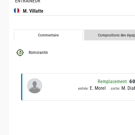
ENTRAÎNEUR
M. Villatte
Commentaire
Compositions des équi
Romorantin
Remplacement
6
E. Morel
M. Dia
entrée:
sortie: