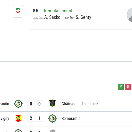
86'
Remplacement
A. Sacko
S. Genty
entrée:
sortie:
V
D
0
0
antin
Châteauneuf-sur-Loire
2
1
vigny
Romorantin