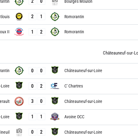
2
0
antin
Bourges Moulon
2
1
louis
Romorantin
1
2
oux II
Romorantin
Châteauneuf-sur-Lo
0
0
antin
Châteauneuf-sur-Loire
0
2
-Loire
C' Chartres
3
0
erault
Châteauneuf-sur-Loire
1
1
-Loire
Avoine OCC
0
2
ineuil
Châteauneuf-sur-Loire