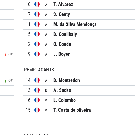
10
T. Alvarez
A
7
S. Genty
A
11
M. da Silva Mendonça
A
5
B. Coulibaly
A
2
O. Conde
A
9
J. Boyer
A
60'
REMPLAÇANTS
14
B. Montredon
A
60'
13
A. Sacko
D
16
L. Colombo
M
15
T. Costa de oliveira
M