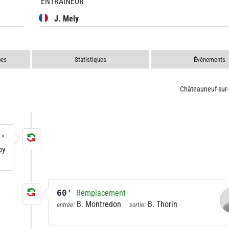
ENTRAÎNEUR
J. Mely
pes
Statistiques
Événements
Châteauneuf-sur-
0'
by
60'
Remplacement
B. Montredon
B. Thorin
entrée:
sortie: