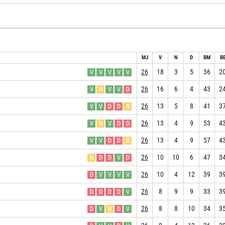
MJ
V
N
D
BM
B
26
18
3
5
36
2
V
V
V
V
V
26
16
6
4
43
2
V
N
V
V
D
26
13
5
8
41
3
V
V
D
D
N
26
13
4
9
53
4
V
N
V
D
D
26
13
4
9
57
4
V
V
D
D
N
26
10
10
6
47
3
N
D
D
V
D
26
10
4
12
39
3
D
V
V
V
V
26
8
9
9
33
3
D
D
D
D
V
26
8
8
10
34
3
D
V
N
D
V