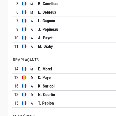
8
B. Canelhas
M
6
E. Debreux
M
7
L. Gagnon
A
9
J. Popineau
A
10
A. Payet
A
11
M. Diaby
A
REMPLAÇANTS
14
E. Morel
M
12
D. Paye
D
16
K. Sarıgöl
A
13
N. Courtin
D
15
T. Pepion
A