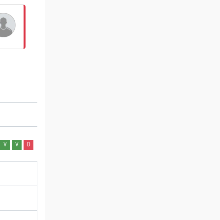
V
V
D