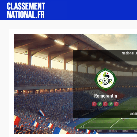
National 
Romorantin
D
V
D
V
D
Arbit