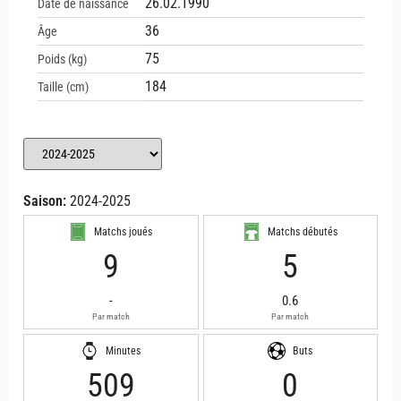
26.02.1990
Date de naissance
36
Âge
75
Poids (kg)
184
Taille (cm)
Saison:
2024-2025
Matchs joués
Matchs débutés
9
5
-
0.6
Par match
Par match
Minutes
Buts
509
0