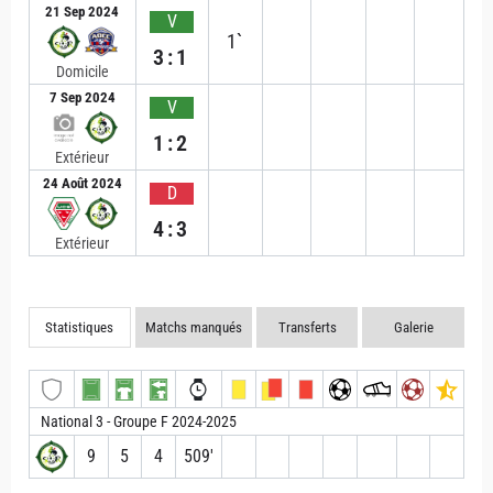
21 Sep 2024
V
1`
3:1
Domicile
7 Sep 2024
V
1:2
Extérieur
24 Août 2024
D
4:3
Extérieur
Statistiques
Matchs manqués
Transferts
Galerie
National 3 - Groupe F 2024-2025
9
5
4
509′