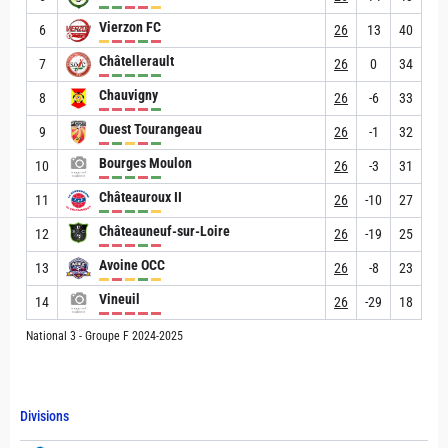
Vierzon FC
6
26
13
40
Châtellerault
7
26
0
34
Chauvigny
8
26
-6
33
Ouest Tourangeau
9
26
-1
32
Bourges Moulon
10
26
-3
31
Châteauroux II
11
26
-10
27
Châteauneuf-sur-Loire
12
26
-19
25
Avoine OCC
13
26
-8
23
Vineuil
14
26
-29
18
National 3 - Groupe F 2024-2025
Divisions