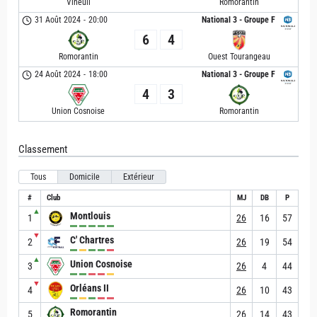
Vineuil
Romorantin
31 Août 2024
-
20:00
National 3 - Groupe F
6
4
Romorantin
Ouest Tourangeau
24 Août 2024
-
18:00
National 3 - Groupe F
4
3
Union Cosnoise
Romorantin
Classement
Tous
Domicile
Extérieur
#
Club
MJ
DB
P
▲
Montlouis
1
26
16
57
▼
C' Chartres
2
26
19
54
▲
Union Cosnoise
3
26
4
44
▼
Orléans II
4
26
10
43
Romorantin
5
26
14
43