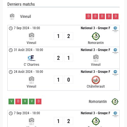
Derniers matchs
Vineuil
D
D
D
D
D
7 Sep 2024
-
18:00
National 3 - Groupe F
1
2
Vineuil
Romorantin
31 Août 2024
-
18:00
National 3 - Groupe F
2
1
C' Chartres
Vineuil
24 Août 2024
-
18:00
National 3 - Groupe F
1
0
Vineuil
Châtellerault
V
D
V
V
D
Romorantin
7 Sep 2024
-
18:00
National 3 - Groupe F
1
2