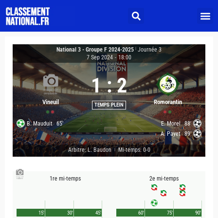
National 3 - Groupe F 2024-2025
|
Journée 3
7 Sep 2024
-
18:00
1
:
2
Vineuil
Romorantin
TEMPS PLEIN
B. Mauduit
65'
E. Morel
88'
A. Payet
89'
Arbitre: L. Baudon
Mi-temps: 0-0
|
1re mi-temps
2e mi-temps
15'
30'
45'
60'
75'
90'