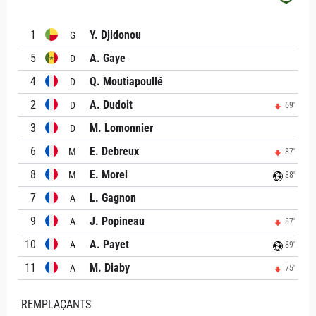
1
Y. Djidonou
G
5
A. Gaye
D
4
Q. Moutiapoullé
D
2
A. Dudoit
D
69'
3
M. Lomonnier
D
6
E. Debreux
M
87'
8
E. Morel
M
88'
7
L. Gagnon
A
9
J. Popineau
A
87'
10
A. Payet
A
89'
11
M. Diaby
A
75'
REMPLAÇANTS