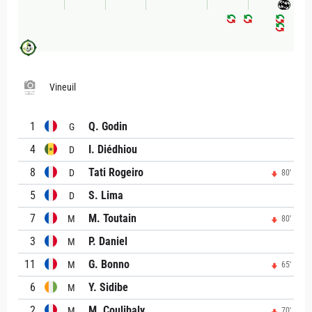
Vineuil
1
Q. Godin
G
4
I. Diédhiou
D
8
Tati Rogeiro
D
80'
5
S. Lima
D
7
M. Toutain
M
80'
3
P. Daniel
M
11
G. Bonno
M
65'
6
Y. Sidibe
M
2
M. Coulibaly
M
70'