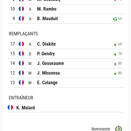
10
M. Rambo
A
9
B. Mauduit
A
65'
REMPLAÇANTS
17
C. Diakite
A
65'
15
P. Gendry
D
70'
14
J. Gosseaume
M
80'
12
J. Missonsa
M
80'
13
E. Colange
M
ENTRAÎNEUR
K. Mulard
Romorantin