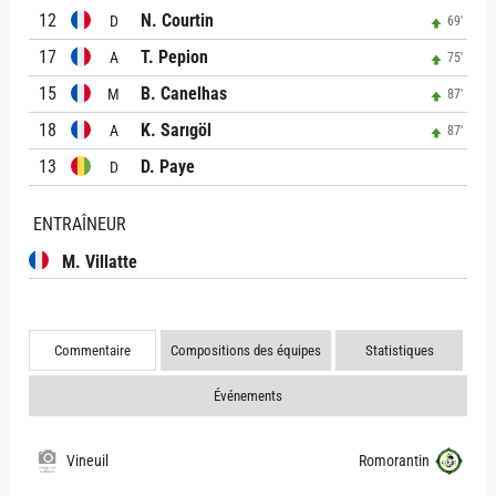
12
N. Courtin
D
69'
17
T. Pepion
A
75'
15
B. Canelhas
M
87'
18
K. Sarıgöl
A
87'
13
D. Paye
D
ENTRAÎNEUR
M. Villatte
Commentaire
Compositions des équipes
Statistiques
Événements
Vineuil
Romorantin