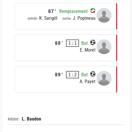
87'
Remplacement
K. Sarıgöl
J. Popineau
entrée:
sortie:
88'
But
1:1
E. Morel
89'
But
1:2
A. Payet
L. Baudon
Arbitre: